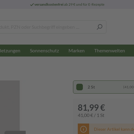
versandkostenfrei
ab 29 € und für E-Rezepte
letzungen
Sonnenschutz
Marken
Themenwelten
2 St
(41,00 
81,99 €
41,00 € / 1 St
Dieser Artikel kann d