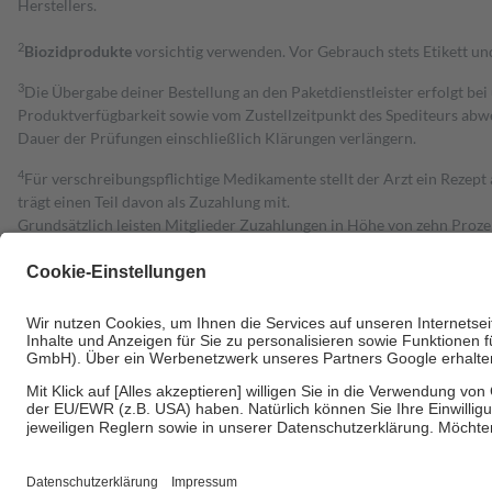
Herstellers.
2
Biozidprodukte
vorsichtig verwenden. Vor Gebrauch stets Etikett u
3
Die Übergabe deiner Bestellung an den Paketdienstleister erfolgt bei
Produktverfügbarkeit sowie vom Zustellzeitpunkt des Spediteurs abwe
Dauer der Prüfungen einschließlich Klärungen verlängern.
4
Für verschreibungspflichtige Medikamente stellt der Arzt ein Rezept 
trägt einen Teil davon als Zuzahlung mit.
Grundsätzlich leisten Mitglieder Zuzahlungen in Höhe von zehn Proz
zu entrichten.
Diese Regeln gelten grundsätzlich auch für Online-Apotheken.
Bei Heilmitteln und häuslicher Krankenpflege beträgt die Zuzahlung 
Um das Engagement der Versicherten für ihre eigene Gesundheit zu stä
• Kindern und Jugendlichen bis zum vollendeten 18. Lebensjahr mit
• Untersuchungen zur Vorsorge und Früherkennung, die von der GKV
• empfohlenen Schutzimpfungen
• Harn- und Blutteststreifen
Wir nutzen Trusted Shops als unabhängigen Dienstleister für die Ein
Informationen findest du hier: https://help.etrusted.com/hc/de/arti