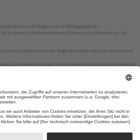
itpunkt kann je nach Region und in Abhängigkeit der
 zu deiner Arzneimittelsicherheit dienen, die Lieferfrist um die
ersicherung übernimmt in der Regel die Kosten dafür, der Versicherte
Euro.
Es sind jedoch nie mehr als die tatsächlichen Kosten der Leistung
e Zuzahlungen
an bei:
herzustellen, dass es sich um echte Bewertungen handelt. Mehr