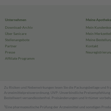
Unternehmen
Meine Apothek
Download-Archiv
Mein Kundenko
Über Sanicare
Mein Merkzettel
Stellenangebote
Meine Bestellun
Partner
Kontakt
Presse
Neuregistrierun
Affiliate Programm
Zu Risiken und Nebenwirkungen lesen Sie die Packungsbeilage und fra
Arzneimittelpreisverordnung. UVP: Unverbindliche Preisempfehlung de
Bestell­wert versand­kosten­frei. Preisänderungen und Irrtümer vorbeh
1
Eine pharmazeutische Prüfung der Arzneimittel und sonstigen Pro