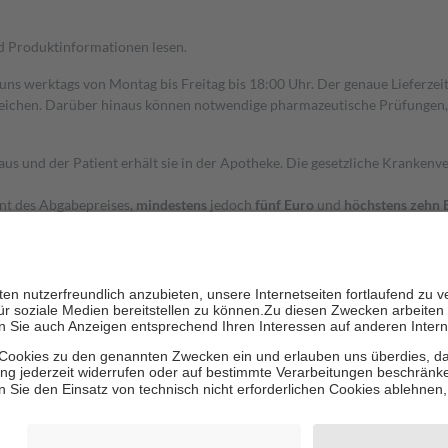
nd Produktinformationen lesen.
 uns werktags von Montag bis Freitag bis 18:00 Uhr. Der genaue Lieferze
ichen. Darüber hinaus können notwendige pharmazeutische Prüfungen, die
aus und der Patient erhält sie in der Apotheke. Die gesetzliche Krankenv
ent des Abgabepreises,
mindestens
jedoch
fünf Euro
und
höchstens zehn 
zehn Prozent der Kosten sowie zehn Euro je Verordnung.
rken und die besondere Stellung der Familie zu unterstützen, fallen
kein
 Ausnahme der Fahrkosten
 getragen werden
holung von Bewertungen. Trusted Shops hat Maßnahmen getroffen, um sic
cles/4419944605341