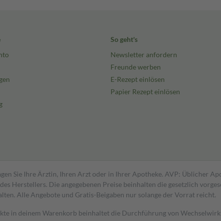
e
So geht's
nto
Newsletter anfordern
Freunde werben
gen
E-Rezept einlösen
Papier Rezept einlösen
g
gen Sie Ihre Ärztin, Ihren Arzt oder in Ihrer Apotheke. AVP: Üblicher A
s Herstellers. Die angegebenen Preise beinhalten die gesetzlich vorgesc
alten. Alle Angebote und Gratis-Beigaben nur solange der Vorrat reicht.
dukte in deinem Warenkorb beinhaltet die Durchführung von Wechselwir