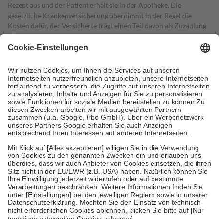
Rezept aus und der Patient erhält sie in der Apotheke. Die
gesetzliche Krankenversicherung übernimmt in der Regel die
Kosten dafür, der Versicherte trägt einen Teil davon als Zuzahlung
mit.
Grundsätzlich leisten Mitglieder Zuzahlungen in Höhe von zehn
Prozent des Abgabepreises,
mindestens
jedoch
fünf Euro
und
höchstens zehn Euro.
Es sind jedoch nie mehr als die tatsächlichen
Kosten der Leistung zu entrichten.
Diese Regeln gelten grundsätzlich auch für Online-Apotheken.
Bei Heilmitteln und häuslicher Krankenpflege beträgt die
Zuzahlung zehn Prozent der Kosten sowie zehn Euro je
Verordnung.
Um das Engagement der Versicherten für ihre eigene Gesundheit zu
stärken und die besondere Stellung der Familie zu unterstützen,
fallen
keine Zuzahlungen
an bei:
• Kindern und Jugendlichen bis zum vollendeten 18. Lebensjahr
mit Ausnahme der Fahrkosten
• Untersuchungen zur Vorsorge und Früherkennung, die von der
GKV getragen werden
• empfohlenen Schutzimpfungen
• Harn- und Blutteststreifen