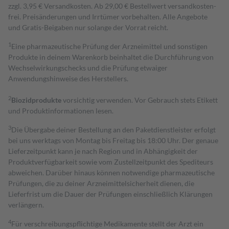
zzgl. 3,95 € Versandkosten. Ab 29,00 € Bestell­wert versand­kosten­
frei. Preisänderungen und Irrtümer vorbehalten. Alle Angebote
und Gratis-Beigaben nur solange der Vorrat reicht.
1
Eine pharmazeutische Prüfung der Arzneimittel und sonstigen
Produkte in deinem Warenkorb beinhaltet die Durchführung von
Wechselwirkungschecks und die Prüfung etwaiger
Anwendungshinweise des Herstellers.
2
Biozidprodukte
vorsichtig verwenden. Vor Gebrauch stets Etikett
und Produktinformationen lesen.
3
Die Übergabe deiner Bestellung an den Paketdienstleister erfolgt
bei uns werktags von Montag bis Freitag bis 18:00 Uhr. Der genaue
Lieferzeitpunkt kann je nach Region und in Abhängigkeit der
Produktverfügbarkeit sowie vom Zustellzeitpunkt des Spediteurs
abweichen. Darüber hinaus können notwendige pharmazeutische
Prüfungen, die zu deiner Arzneimittelsicherheit dienen, die
Lieferfrist um die Dauer der Prüfungen einschließlich Klärungen
verlängern.
4
Für verschreibungspflichtige Medikamente stellt der Arzt ein