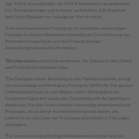
zzgl. 3,95 € Versandkosten. Ab 29,00 € Bestell­wert versand­kosten­
frei. Preisänderungen und Irrtümer vorbehalten. Alle Angebote
und Gratis-Beigaben nur solange der Vorrat reicht.
1
Eine pharmazeutische Prüfung der Arzneimittel und sonstigen
Produkte in deinem Warenkorb beinhaltet die Durchführung von
Wechselwirkungschecks und die Prüfung etwaiger
Anwendungshinweise des Herstellers.
2
Biozidprodukte
vorsichtig verwenden. Vor Gebrauch stets Etikett
und Produktinformationen lesen.
3
Die Übergabe deiner Bestellung an den Paketdienstleister erfolgt
bei uns werktags von Montag bis Freitag bis 18:00 Uhr. Der genaue
Lieferzeitpunkt kann je nach Region und in Abhängigkeit der
Produktverfügbarkeit sowie vom Zustellzeitpunkt des Spediteurs
abweichen. Darüber hinaus können notwendige pharmazeutische
Prüfungen, die zu deiner Arzneimittelsicherheit dienen, die
Lieferfrist um die Dauer der Prüfungen einschließlich Klärungen
verlängern.
4
Für verschreibungspflichtige Medikamente stellt der Arzt ein