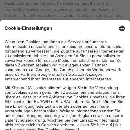
Rezept aus und der Patient erhält sie in der Apotheke. Die
gesetzliche Krankenversicherung übernimmt in der Regel die
Kosten dafür, der Versicherte trägt einen Teil davon als Zuzahlung
mit.
Grundsätzlich leisten Mitglieder Zuzahlungen in Höhe von zehn
Prozent des Abgabepreises,
mindestens
jedoch
fünf Euro
und
höchstens zehn Euro.
Es sind jedoch nie mehr als die tatsächlichen
Kosten der Leistung zu entrichten.
Diese Regeln gelten grundsätzlich auch für Online-Apotheken.
Bei Heilmitteln und häuslicher Krankenpflege beträgt die
Zuzahlung zehn Prozent der Kosten sowie zehn Euro je
Verordnung.
Um das Engagement der Versicherten für ihre eigene Gesundheit zu
stärken und die besondere Stellung der Familie zu unterstützen,
fallen
keine Zuzahlungen
an bei:
• Kindern und Jugendlichen bis zum vollendeten 18. Lebensjahr
mit Ausnahme der Fahrkosten
• Untersuchungen zur Vorsorge und Früherkennung, die von der
GKV getragen werden
• empfohlenen Schutzimpfungen
• Harn- und Blutteststreifen