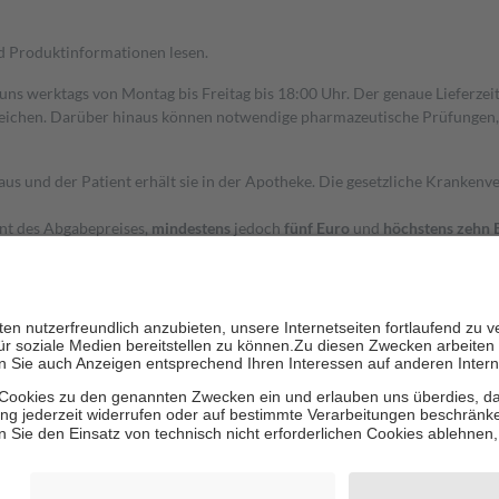
nd Produktinformationen lesen.
 uns werktags von Montag bis Freitag bis 18:00 Uhr. Der genaue Lieferze
ichen. Darüber hinaus können notwendige pharmazeutische Prüfungen, die
aus und der Patient erhält sie in der Apotheke. Die gesetzliche Krankenv
ent des Abgabepreises,
mindestens
jedoch
fünf Euro
und
höchstens zehn 
zehn Prozent der Kosten sowie zehn Euro je Verordnung.
rken und die besondere Stellung der Familie zu unterstützen, fallen
kein
 Ausnahme der Fahrkosten
 getragen werden
holung von Bewertungen. Trusted Shops hat Maßnahmen getroffen, um sic
cles/4419944605341