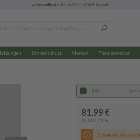
versandkostenfrei
ab 29 € und für E-Rezepte
letzungen
Sonnenschutz
Marken
Themenwelten
2 St
(41,00 
81,99 €
41,00 € / 1 St
Dieser Artikel kann d