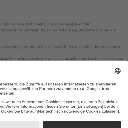
itpunkt kann je nach Region und in Abhängigkeit der
 zu deiner Arzneimittelsicherheit dienen, die Lieferfrist um die
ersicherung übernimmt in der Regel die Kosten dafür, der Versicherte
Euro.
Es sind jedoch nie mehr als die tatsächlichen Kosten der Leistung
e Zuzahlungen
an bei:
herzustellen, dass es sich um echte Bewertungen handelt. Mehr