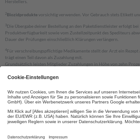
Herstellers.
2
Biozidprodukte
vorsichtig verwenden. Vor Gebrauch stets Etikett u
3
Die Übergabe deiner Bestellung an den Paketdienstleister erfolgt bei
Produktverfügbarkeit sowie vom Zustellzeitpunkt des Spediteurs abwe
Dauer der Prüfungen einschließlich Klärungen verlängern.
4
Für verschreibungspflichtige Medikamente stellt der Arzt ein Rezept 
trägt einen Teil davon als Zuzahlung mit.
Grundsätzlich leisten Mitglieder Zuzahlungen in Höhe von zehn Proz
zu entrichten.
Diese Regeln gelten grundsätzlich auch für Online-Apotheken.
Bei Heilmitteln und häuslicher Krankenpflege beträgt die Zuzahlung 
Um das Engagement der Versicherten für ihre eigene Gesundheit zu stä
• Kindern und Jugendlichen bis zum vollendeten 18. Lebensjahr mit
• Untersuchungen zur Vorsorge und Früherkennung, die von der GKV
• empfohlenen Schutzimpfungen
• Harn- und Blutteststreifen
Wir nutzen Trusted Shops als unabhängigen Dienstleister für die Ein
Informationen findest du hier: https://help.etrusted.com/hc/de/arti