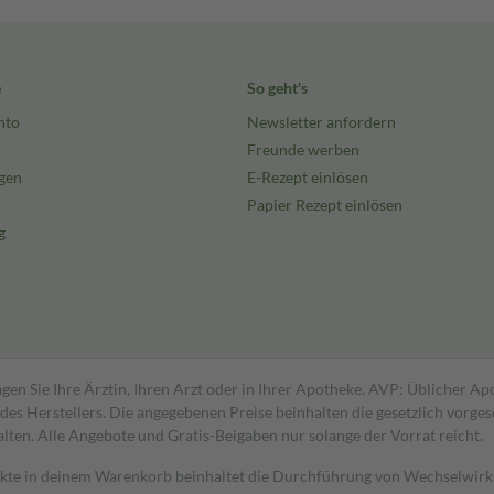
e
So geht's
nto
Newsletter anfordern
Freunde werben
gen
E-Rezept einlösen
Papier Rezept einlösen
g
gen Sie Ihre Ärztin, Ihren Arzt oder in Ihrer Apotheke. AVP: Üblicher A
s Herstellers. Die angegebenen Preise beinhalten die gesetzlich vorgesc
alten. Alle Angebote und Gratis-Beigaben nur solange der Vorrat reicht.
dukte in deinem Warenkorb beinhaltet die Durchführung von Wechselwir