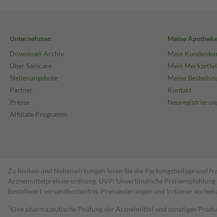
Unternehmen
Meine Apothek
Download-Archiv
Mein Kundenko
Über Sanicare
Mein Merkzettel
Stellenangebote
Meine Bestellun
Partner
Kontakt
Presse
Neuregistrierun
Affiliate Programm
Zu Risiken und Nebenwirkungen lesen Sie die Packungsbeilage und fra
Arzneimittelpreisverordnung. UVP: Unverbindliche Preisempfehlung de
Bestell­wert versand­kosten­frei. Preisänderungen und Irrtümer vorbeh
1
Eine pharmazeutische Prüfung der Arzneimittel und sonstigen Pro