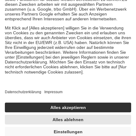
Zuzahlung zehn Prozent der Kosten sowie zehn Euro je
Verordnung.
Um das Engagement der Versicherten für ihre eigene Gesundheit zu
stärken und die besondere Stellung der Familie zu unterstützen,
fallen
keine Zuzahlungen
an bei:
• Kindern und Jugendlichen bis zum vollendeten 18. Lebensjahr
mit Ausnahme der Fahrkosten
• Untersuchungen zur Vorsorge und Früherkennung, die von der
GKV getragen werden
• empfohlenen Schutzimpfungen
• Harn- und Blutteststreifen
Wir nutzen Trusted Shops als unabhängigen Dienstleister für die
Einholung von Bewertungen. Trusted Shops hat Maßnahmen
getroffen, um sicherzustellen, dass es sich um echte Bewertungen
handelt. Mehr Informationen findest du hier:
https://help.etrusted.com/hc/de/articles/4419944605341
Einige Bilder und Inhalte wurden unter Zuhilfenahme künstlicher
Intelligenz erstellt.
UVP:
1,29 €