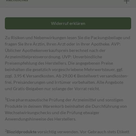
Widerruf erklären
Zu Risiken und Nebenwirkungen lesen Sie die Packungsbeilage und
fragen Sie Ihre Ärztin, Ihren Arzt oder in Ihrer Apotheke. AVP:
Üblicher Apothekenverkaufspreis berechnet nach der
Arzneimittelpreisverordnung. UVP: Unverbindliche
Preisempfehlung des Herstellers. Die angegebenen Preise
beinhalten die gesetzlich vorgeschriebene Mehrwertsteuer, ggf.
zzgl. 3,95 € Versandkosten. Ab 29,00 € Bestell­wert versand­kosten­
frei. Preisänderungen und Irrtümer vorbehalten. Alle Angebote
und Gratis-Beigaben nur solange der Vorrat reicht.
1
Eine pharmazeutische Prüfung der Arzneimittel und sonstigen
Produkte in deinem Warenkorb beinhaltet die Durchführung von
Wechselwirkungschecks und die Prüfung etwaiger
Anwendungshinweise des Herstellers.
2
Biozidprodukte
vorsichtig verwenden. Vor Gebrauch stets Etikett