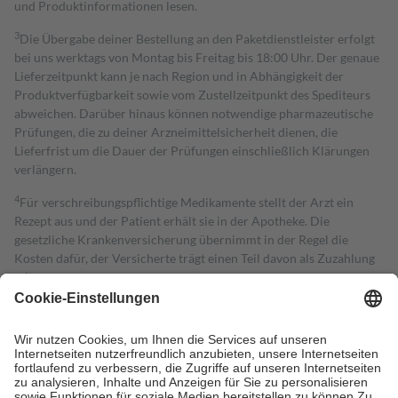
und Produktinformationen lesen.
3
Die Übergabe deiner Bestellung an den Paketdienstleister erfolgt
bei uns werktags von Montag bis Freitag bis 18:00 Uhr. Der genaue
Lieferzeitpunkt kann je nach Region und in Abhängigkeit der
Produktverfügbarkeit sowie vom Zustellzeitpunkt des Spediteurs
abweichen. Darüber hinaus können notwendige pharmazeutische
Prüfungen, die zu deiner Arzneimittelsicherheit dienen, die
Lieferfrist um die Dauer der Prüfungen einschließlich Klärungen
verlängern.
4
Für verschreibungspflichtige Medikamente stellt der Arzt ein
Rezept aus und der Patient erhält sie in der Apotheke. Die
gesetzliche Krankenversicherung übernimmt in der Regel die
Kosten dafür, der Versicherte trägt einen Teil davon als Zuzahlung
mit.
Grundsätzlich leisten Mitglieder Zuzahlungen in Höhe von zehn
Prozent des Abgabepreises,
mindestens
jedoch
fünf Euro
und
höchstens zehn Euro.
Es sind jedoch nie mehr als die tatsächlichen
Kosten der Leistung zu entrichten.
Diese Regeln gelten grundsätzlich auch für Online-Apotheken.
Bei Heilmitteln und häuslicher Krankenpflege beträgt die