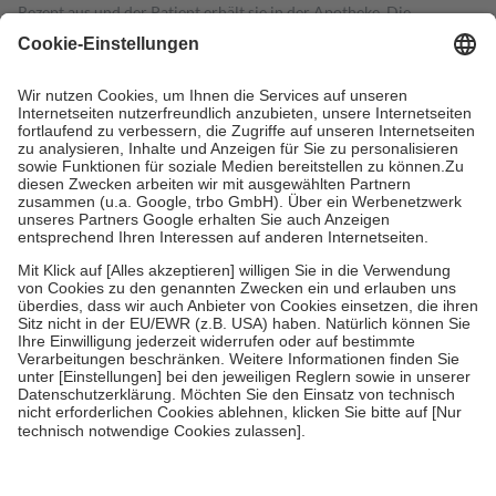
Rezept aus und der Patient erhält sie in der Apotheke. Die
gesetzliche Krankenversicherung übernimmt in der Regel die
Kosten dafür, der Versicherte trägt einen Teil davon als Zuzahlung
mit.
Grundsätzlich leisten Mitglieder Zuzahlungen in Höhe von zehn
Prozent des Abgabepreises,
mindestens
jedoch
fünf Euro
und
höchstens zehn Euro.
Es sind jedoch nie mehr als die tatsächlichen
Kosten der Leistung zu entrichten.
Diese Regeln gelten grundsätzlich auch für Online-Apotheken.
Bei Heilmitteln und häuslicher Krankenpflege beträgt die
Zuzahlung zehn Prozent der Kosten sowie zehn Euro je
Verordnung.
Um das Engagement der Versicherten für ihre eigene Gesundheit zu
stärken und die besondere Stellung der Familie zu unterstützen,
fallen
keine Zuzahlungen
an bei:
• Kindern und Jugendlichen bis zum vollendeten 18. Lebensjahr
mit Ausnahme der Fahrkosten
• Untersuchungen zur Vorsorge und Früherkennung, die von der
GKV getragen werden
• empfohlenen Schutzimpfungen
• Harn- und Blutteststreifen