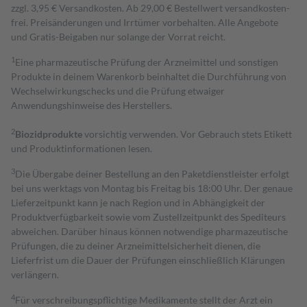
zzgl. 3,95 € Versandkosten. Ab 29,00 € Bestell­wert versand­kosten­
frei. Preisänderungen und Irrtümer vorbehalten. Alle Angebote
und Gratis-Beigaben nur solange der Vorrat reicht.
1
Eine pharmazeutische Prüfung der Arzneimittel und sonstigen
Produkte in deinem Warenkorb beinhaltet die Durchführung von
Wechselwirkungschecks und die Prüfung etwaiger
Anwendungshinweise des Herstellers.
2
Biozidprodukte
vorsichtig verwenden. Vor Gebrauch stets Etikett
und Produktinformationen lesen.
3
Die Übergabe deiner Bestellung an den Paketdienstleister erfolgt
bei uns werktags von Montag bis Freitag bis 18:00 Uhr. Der genaue
Lieferzeitpunkt kann je nach Region und in Abhängigkeit der
Produktverfügbarkeit sowie vom Zustellzeitpunkt des Spediteurs
abweichen. Darüber hinaus können notwendige pharmazeutische
Prüfungen, die zu deiner Arzneimittelsicherheit dienen, die
Lieferfrist um die Dauer der Prüfungen einschließlich Klärungen
verlängern.
4
Für verschreibungspflichtige Medikamente stellt der Arzt ein