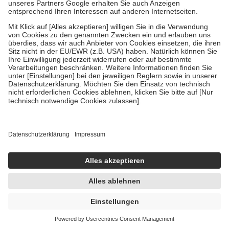
Um das Engagement der Versicherten für ihre eigene Gesundheit zu
stärken und die besondere Stellung der Familie zu unterstützen,
fallen
keine Zuzahlungen
an bei:
• Kindern und Jugendlichen bis zum vollendeten 18. Lebensjahr
mit Ausnahme der Fahrkosten
• Untersuchungen zur Vorsorge und Früherkennung, die von der
GKV getragen werden
• empfohlenen Schutzimpfungen
• Harn- und Blutteststreifen
Wir nutzen Trusted Shops als unabhängigen Dienstleister für die
Einholung von Bewertungen. Trusted Shops hat Maßnahmen
getroffen, um sicherzustellen, dass es sich um echte Bewertungen
handelt. Mehr Informationen findest du hier:
https://help.etrusted.com/hc/de/articles/4419944605341
Einige Bilder und Inhalte wurden unter Zuhilfenahme künstlicher
Intelligenz erstellt.