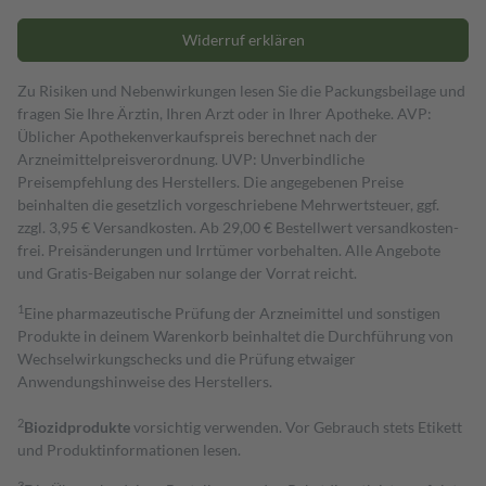
Widerruf erklären
Zu Risiken und Nebenwirkungen lesen Sie die Packungsbeilage und
fragen Sie Ihre Ärztin, Ihren Arzt oder in Ihrer Apotheke. AVP:
Üblicher Apothekenverkaufspreis berechnet nach der
Arzneimittelpreisverordnung. UVP: Unverbindliche
Preisempfehlung des Herstellers. Die angegebenen Preise
beinhalten die gesetzlich vorgeschriebene Mehrwertsteuer, ggf.
zzgl. 3,95 € Versandkosten. Ab 29,00 € Bestell­wert versand­kosten­
frei. Preisänderungen und Irrtümer vorbehalten. Alle Angebote
und Gratis-Beigaben nur solange der Vorrat reicht.
1
Eine pharmazeutische Prüfung der Arzneimittel und sonstigen
Produkte in deinem Warenkorb beinhaltet die Durchführung von
Wechselwirkungschecks und die Prüfung etwaiger
Anwendungshinweise des Herstellers.
2
Biozidprodukte
vorsichtig verwenden. Vor Gebrauch stets Etikett
und Produktinformationen lesen.
3