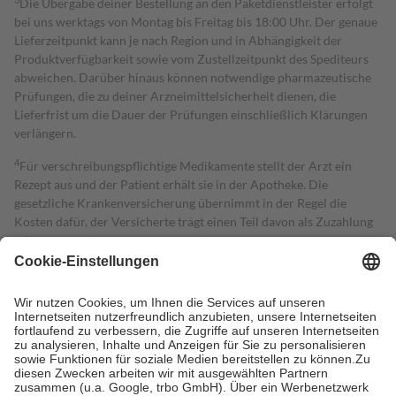
Die Übergabe deiner Bestellung an den Paketdienstleister erfolgt
bei uns werktags von Montag bis Freitag bis 18:00 Uhr. Der genaue
Lieferzeitpunkt kann je nach Region und in Abhängigkeit der
Produktverfügbarkeit sowie vom Zustellzeitpunkt des Spediteurs
abweichen. Darüber hinaus können notwendige pharmazeutische
Prüfungen, die zu deiner Arzneimittelsicherheit dienen, die
Lieferfrist um die Dauer der Prüfungen einschließlich Klärungen
verlängern.
4
Für verschreibungspflichtige Medikamente stellt der Arzt ein
Rezept aus und der Patient erhält sie in der Apotheke. Die
gesetzliche Krankenversicherung übernimmt in der Regel die
Kosten dafür, der Versicherte trägt einen Teil davon als Zuzahlung
mit.
Grundsätzlich leisten Mitglieder Zuzahlungen in Höhe von zehn
Prozent des Abgabepreises,
mindestens
jedoch
fünf Euro
und
höchstens zehn Euro.
Es sind jedoch nie mehr als die tatsächlichen
Kosten der Leistung zu entrichten.
Diese Regeln gelten grundsätzlich auch für Online-Apotheken.
Bei Heilmitteln und häuslicher Krankenpflege beträgt die
Zuzahlung zehn Prozent der Kosten sowie zehn Euro je
Verordnung.