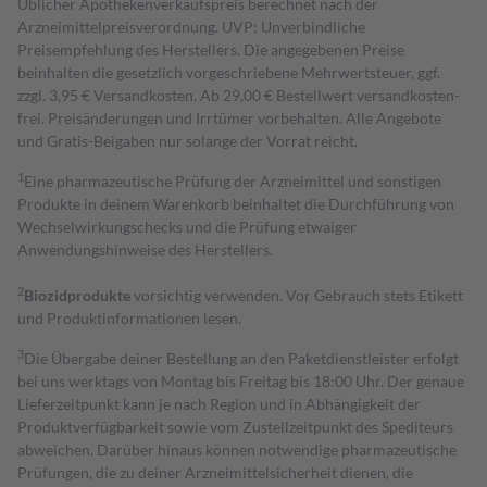
Üblicher Apothekenverkaufspreis berechnet nach der
Arzneimittelpreisverordnung. UVP: Unverbindliche
Preisempfehlung des Herstellers. Die angegebenen Preise
beinhalten die gesetzlich vorgeschriebene Mehrwertsteuer, ggf.
zzgl. 3,95 € Versandkosten. Ab 29,00 € Bestell­wert versand­kosten­
frei. Preisänderungen und Irrtümer vorbehalten. Alle Angebote
und Gratis-Beigaben nur solange der Vorrat reicht.
1
Eine pharmazeutische Prüfung der Arzneimittel und sonstigen
Produkte in deinem Warenkorb beinhaltet die Durchführung von
Wechselwirkungschecks und die Prüfung etwaiger
Anwendungshinweise des Herstellers.
2
Biozidprodukte
vorsichtig verwenden. Vor Gebrauch stets Etikett
und Produktinformationen lesen.
3
Die Übergabe deiner Bestellung an den Paketdienstleister erfolgt
bei uns werktags von Montag bis Freitag bis 18:00 Uhr. Der genaue
Lieferzeitpunkt kann je nach Region und in Abhängigkeit der
Produktverfügbarkeit sowie vom Zustellzeitpunkt des Spediteurs
abweichen. Darüber hinaus können notwendige pharmazeutische
Prüfungen, die zu deiner Arzneimittelsicherheit dienen, die