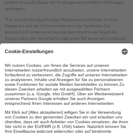
Lieferfrist um die Dauer der Prüfungen einschließlich Klärungen
verlängern.
4
Für verschreibungspflichtige Medikamente stellt der Arzt ein
Rezept aus und der Patient erhält sie in der Apotheke. Die
gesetzliche Krankenversicherung übernimmt in der Regel die
Kosten dafür, der Versicherte trägt einen Teil davon als Zuzahlung
mit.
Grundsätzlich leisten Mitglieder Zuzahlungen in Höhe von zehn
Prozent des Abgabepreises,
mindestens
jedoch
fünf Euro
und
höchstens zehn Euro.
Es sind jedoch nie mehr als die tatsächlichen
Kosten der Leistung zu entrichten.
Diese Regeln gelten grundsätzlich auch für Online-Apotheken.
Bei Heilmitteln und häuslicher Krankenpflege beträgt die
Zuzahlung zehn Prozent der Kosten sowie zehn Euro je
Verordnung.
Um das Engagement der Versicherten für ihre eigene Gesundheit zu
stärken und die besondere Stellung der Familie zu unterstützen,
fallen
keine Zuzahlungen
an bei:
• Kindern und Jugendlichen bis zum vollendeten 18. Lebensjahr
mit Ausnahme der Fahrkosten
• Untersuchungen zur Vorsorge und Früherkennung, die von der