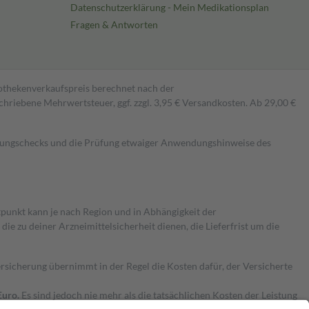
Datenschutzerklärung - Mein Medikationsplan
Fragen & Antworten
pothekenverkaufspreis berechnet nach der
hriebene Mehrwertsteuer, ggf. zzgl. 3,95 € Versandkosten. Ab 29,00 €
kungschecks und die Prüfung etwaiger Anwendungshinweise des
itpunkt kann je nach Region und in Abhängigkeit der
 zu deiner Arzneimittelsicherheit dienen, die Lieferfrist um die
ersicherung übernimmt in der Regel die Kosten dafür, der Versicherte
Euro.
Es sind jedoch nie mehr als die tatsächlichen Kosten der Leistung