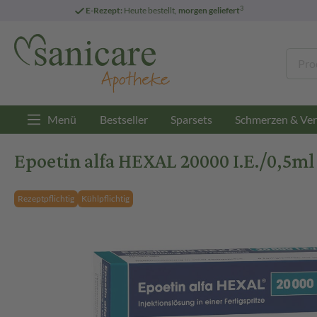
3
E-Rezept:
Heute bestellt,
morgen geliefert
Menü
Bestseller
Sparsets
Schmerzen & Ver
Epoetin alfa HEXAL 20000 I.E./0,5ml 
Rezeptpflichtig
Kühlpflichtig