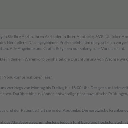
gen Sie Ihre Ärztin, Ihren Arzt oder in Ihrer Apotheke. AVP: Üblicher A
s Herstellers. Die angegebenen Preise beinhalten die gesetzlich vorgesc
alten. Alle Angebote und Gratis-Beigaben nur solange der Vorrat reicht.
dukte in deinem Warenkorb beinhaltet die Durchführung von Wechselwir
nd Produktinformationen lesen.
 uns werktags von Montag bis Freitag bis 18:00 Uhr. Der genaue Lieferze
ichen. Darüber hinaus können notwendige pharmazeutische Prüfungen, die
aus und der Patient erhält sie in der Apotheke. Die gesetzliche Krankenv
ent des Abgabepreises,
mindestens
jedoch
fünf Euro
und
höchstens zehn 