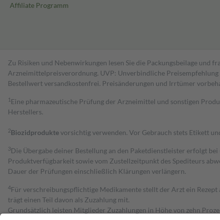
Affiliate Programm
Zu Risiken und Nebenwirkungen lesen Sie die Packungsbeilage und fra
Arzneimittelpreisverordnung. UVP: Unverbindliche Preisempfehlung de
Bestell­wert versand­kosten­frei. Preisänderungen und Irrtümer vorbeh
1
Eine pharmazeutische Prüfung der Arzneimittel und sonstigen Pro
Herstellers.
2
Biozidprodukte
vorsichtig verwenden. Vor Gebrauch stets Etikett u
3
Die Übergabe deiner Bestellung an den Paketdienstleister erfolgt bei
Produktverfügbarkeit sowie vom Zustellzeitpunkt des Spediteurs abwe
Dauer der Prüfungen einschließlich Klärungen verlängern.
4
Für verschreibungspflichtige Medikamente stellt der Arzt ein Rezept 
trägt einen Teil davon als Zuzahlung mit.
Grundsätzlich leisten Mitglieder Zuzahlungen in Höhe von zehn Proz