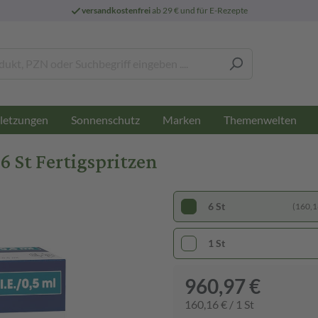
versandkostenfrei
ab 29 € und für E-Rezepte
letzungen
Sonnenschutz
Marken
Themenwelten
6 St Fertigspritzen
6 St
(160,16
1 St
960,97 €
160,16 € / 1 St