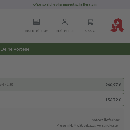
persönliche
pharmazeutische Beratung
Rezept einlösen
Mein Konto
0,00 €
Deine Vorteile
960,97 €
 € / 1 St)
156,72 €
sofort lieferbar
Preise inkl. MwSt. ggf. zzgl. Versandkosten