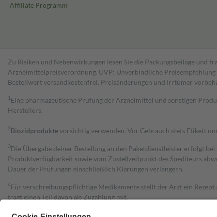
Affiliate Programm
Zu Risiken und Nebenwirkungen lesen Sie die Packungsbeilage und fra
Arzneimittelpreisverordnung. UVP: Unverbindliche Preisempfehlung de
Bestell­wert versand­kosten­frei. Preisänderungen und Irrtümer vorbeh
1
Eine pharmazeutische Prüfung der Arzneimittel und sonstigen Pro
Herstellers.
2
Biozidprodukte
vorsichtig verwenden. Vor Gebrauch stets Etikett u
3
Die Übergabe deiner Bestellung an den Paketdienstleister erfolgt bei
Produktverfügbarkeit sowie vom Zustellzeitpunkt des Spediteurs abwe
Dauer der Prüfungen einschließlich Klärungen verlängern.
4
Für verschreibungspflichtige Medikamente stellt der Arzt ein Rezept 
trägt einen Teil davon als Zuzahlung mit.
Grundsätzlich leisten Mitglieder Zuzahlungen in Höhe von zehn Proz