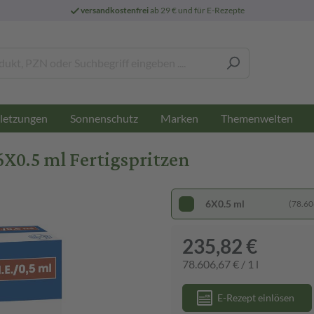
versandkostenfrei
ab 29 € und für E-Rezepte
letzungen
Sonnenschutz
Marken
Themenwelten
6X0.5 ml Fertigspritzen
6X0.5 ml
(78.606
235,82 €
78.606,67 € / 1 l
E-Rezept einlösen