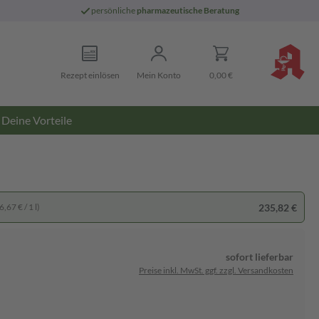
persönliche
pharmazeutische Beratung
Rezept einlösen
Mein Konto
0,00 €
Deine Vorteile
235,82 €
,67 € / 1 l)
sofort lieferbar
Preise inkl. MwSt. ggf. zzgl. Versandkosten