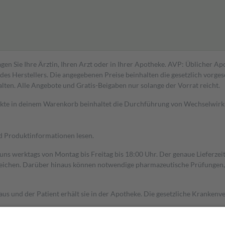
gen Sie Ihre Ärztin, Ihren Arzt oder in Ihrer Apotheke. AVP: Üblicher A
s Herstellers. Die angegebenen Preise beinhalten die gesetzlich vorgesc
alten. Alle Angebote und Gratis-Beigaben nur solange der Vorrat reicht.
dukte in deinem Warenkorb beinhaltet die Durchführung von Wechselwir
nd Produktinformationen lesen.
 uns werktags von Montag bis Freitag bis 18:00 Uhr. Der genaue Lieferze
ichen. Darüber hinaus können notwendige pharmazeutische Prüfungen, die
aus und der Patient erhält sie in der Apotheke. Die gesetzliche Krankenv
ent des Abgabepreises,
mindestens
jedoch
fünf Euro
und
höchstens zehn 