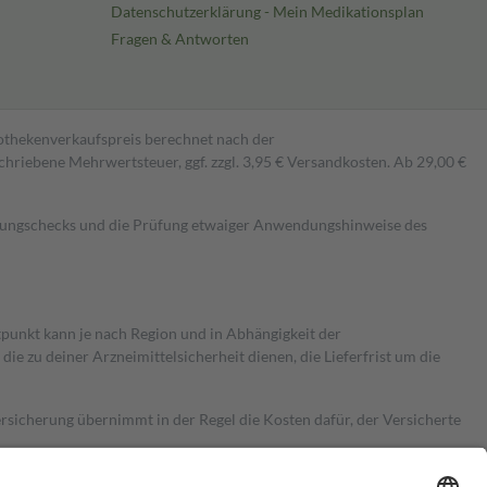
Datenschutzerklärung - Mein Medikationsplan
Fragen & Antworten
pothekenverkaufspreis berechnet nach der
hriebene Mehrwertsteuer, ggf. zzgl. 3,95 € Versandkosten. Ab 29,00 €
kungschecks und die Prüfung etwaiger Anwendungshinweise des
itpunkt kann je nach Region und in Abhängigkeit der
 zu deiner Arzneimittelsicherheit dienen, die Lieferfrist um die
ersicherung übernimmt in der Regel die Kosten dafür, der Versicherte
Euro.
Es sind jedoch nie mehr als die tatsächlichen Kosten der Leistung