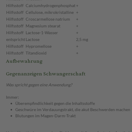
Hilfsstoff
Calciumhydrogenphosphat
+
Hilfsstoff
Cellulose, mikrokristalline
+
Hilfsstoff
Croscarmellose natrium
+
Hilfsstoff
Magnesium stearat
+
Hilfsstoff
Lactose-1-Wasser
+
entspricht
Lactose
2,5 mg
Hilfsstoff
Hypromellose
+
Hilfsstoff
Titandioxid
+
Aufbewahrung
Gegenanzeigen Schwangerschaft
Was spricht gegen eine Anwendung?
Immer:
Überempfindlichkeit gegen die Inhaltsstoffe
Geschwüre im Verdauungstrakt, die akut Beschwerden machen
Blutungen im Magen-Darm-Trakt