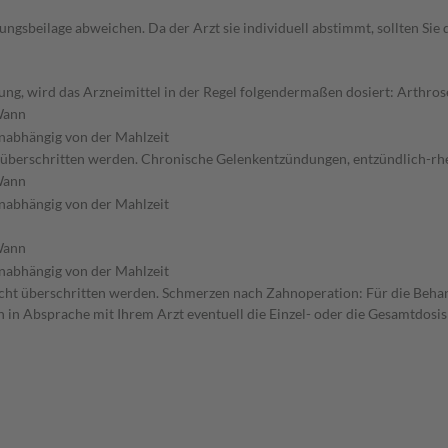
gsbeilage abweichen. Da der Arzt sie individuell abstimmt, sollten Si
ng, wird das Arzneimittel in der Regel folgendermaßen dosiert: Arthros
ann
nabhängig von der Mahlzeit
cht überschritten werden. Chronische Gelenkentzündungen, entzündlich-r
ann
nabhängig von der Mahlzeit
ann
nabhängig von der Mahlzeit
e nicht überschritten werden. Schmerzen nach Zahnoperation: Für die Beh
n in Absprache mit Ihrem Arzt eventuell die Einzel- oder die Gesamtdos