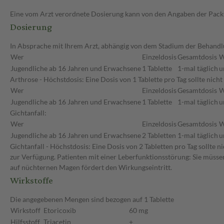
Eine vom Arzt verordnete Dosierung kann von den Angaben der Packun
Dosierung
In Absprache mit Ihrem Arzt, abhängig von dem Stadium der Behandlu
Wer
Einzeldosis
Gesamtdosis
W
Jugendliche ab 16 Jahren und Erwachsene
1 Tablette
1-mal täglich
u
Arthrose - Höchstdosis: Eine Dosis von 1 Tablette pro Tag sollte ni
Wer
Einzeldosis
Gesamtdosis
W
Jugendliche ab 16 Jahren und Erwachsene
1 Tablette
1-mal täglich
u
Gichtanfall:
Wer
Einzeldosis
Gesamtdosis
W
Jugendliche ab 16 Jahren und Erwachsene
2 Tabletten
1-mal täglich
u
Gichtanfall - Höchstdosis: Eine Dosis von 2 Tabletten pro Tag sollt
zur Verfügung. Patienten mit einer Leberfunktionsstörung: Sie müsse
auf nüchternen Magen fördert den Wirkungseintritt.
Wirkstoffe
Die angegebenen Mengen sind bezogen auf 1 Tablette
Wirkstoff
Etoricoxib
60 mg
Hilfsstoff
Triacetin
+