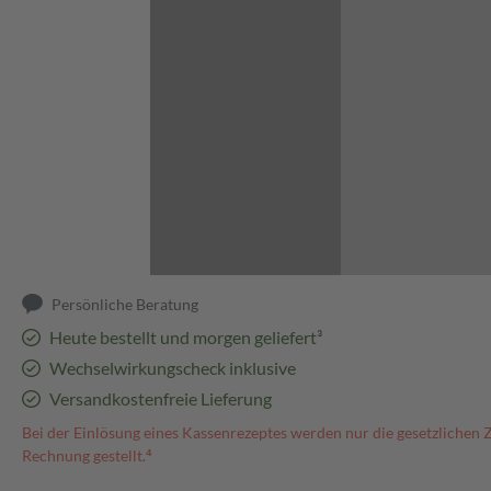
Abbildung kann abweichen
Persönliche Beratung
Heute bestellt und morgen geliefert³
Wechselwirkungscheck inklusive
Versandkostenfreie Lieferung
Bei der Einlösung eines Kassenrezeptes werden nur die gesetzlichen 
Rechnung gestellt.⁴