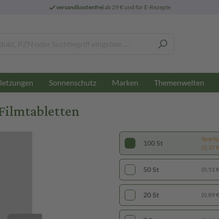
versandkostenfrei
ab 29 € und für E-Rezepte
letzungen
Sonnenschutz
Marken
Themenwelten
Filmtabletten
Sparti
100 St
(0,37 € 
50 St
(0,51 € 
20 St
(0,89 € 