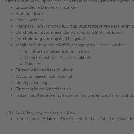
Unter Umständen - sprechen Sie hierzu mit Ihrem Arzt oder Apotheke
Entzündliche Darmerkrankungen
Bluthochdruck
Herzschwäche
Koronare Herzkrankheit (Durchblutungsstörungen des Herzmus
Durchblutungsstörungen der Peripherie (z.B. Arme, Beine)
Durchblutungsstörung der Hirngefäße
Mögliche Gefahr einer Gefäßverengung am Herzen, wie bei:
Erhöhte Fettkonzentration im Blut
Diabetes mellitus (Zuckerkrankheit)
Rauchen
Eingeschränkte Nierenfunktion
Wassereinlagerungen (Ödeme)
Flüssigkeitsmangel
Eingeschränkte Leberfunktion
Frauen mit Kinderwunsch oder ohne sicheren Empfängnisschut
Welche Altersgruppe ist zu beachten?
Kinder unter 16 Jahren: Das Arzneimittel darf nicht angewende