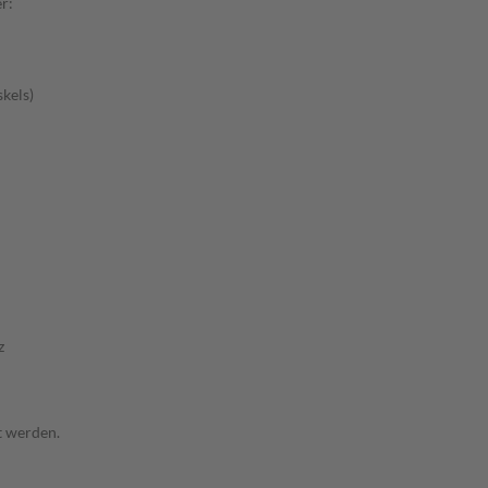
r:
kels)
z
t werden.