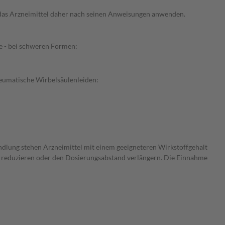
e das Arzneimittel daher nach seinen Anweisungen anwenden.
e - bei schweren Formen:
heumatische Wirbelsäulenleiden:
andlung stehen Arzneimittel mit einem geeigneteren Wirkstoffgehalt
is reduzieren oder den Dosierungsabstand verlängern. Die Einnahme