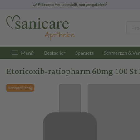
3
E-Rezept:
Heute bestellt,
morgen geliefert
Menü
Bestseller
Sparsets
Schmerzen & Ver
Etoricoxib-ratiopharm 60mg 100 St 
Rezeptpflichtig