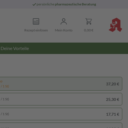
persönliche
pharmazeutische Beratung
Rezept einlösen
Mein Konto
0,00 €
Deine Vorteile
pp
37,20 €
/ 1 St)
25,30 €
/ 1 St)
17,71 €
/ 1 St)