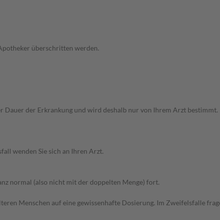
 Apotheker überschritten werden.
auer der Erkrankung und wird deshalb nur von Ihrem Arzt bestimmt. Bei 
all wenden Sie sich an Ihren Arzt.
z normal (also nicht mit der doppelten Menge) fort.
d älteren Menschen auf eine gewissenhafte Dosierung. Im Zweifelsfalle f