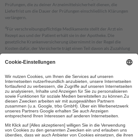
Prüfungen, die zu deiner Arzneimittelsicherheit dienen, die
Lieferfrist um die Dauer der Prüfungen einschließlich Klärungen
verlängern.
4
Für verschreibungspflichtige Medikamente stellt der Arzt ein
Rezept aus und der Patient erhält sie in der Apotheke. Die
gesetzliche Krankenversicherung übernimmt in der Regel die
Kosten dafür, der Versicherte trägt einen Teil davon als Zuzahlung
mit.
Grundsätzlich leisten Mitglieder Zuzahlungen in Höhe von zehn
Prozent des Abgabepreises,
mindestens
jedoch
fünf Euro
und
höchstens zehn Euro.
Es sind jedoch nie mehr als die tatsächlichen
Kosten der Leistung zu entrichten.
Diese Regeln gelten grundsätzlich auch für Online-Apotheken.
Bei Heilmitteln und häuslicher Krankenpflege beträgt die
Zuzahlung zehn Prozent der Kosten sowie zehn Euro je
Verordnung.
Um das Engagement der Versicherten für ihre eigene Gesundheit zu
stärken und die besondere Stellung der Familie zu unterstützen,
fallen
keine Zuzahlungen
an bei:
• Kindern und Jugendlichen bis zum vollendeten 18. Lebensjahr