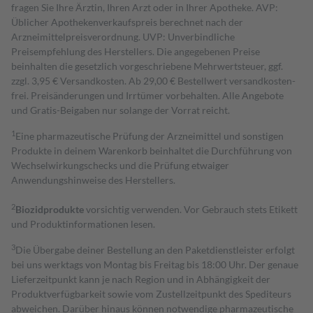
fragen Sie Ihre Ärztin, Ihren Arzt oder in Ihrer Apotheke. AVP:
Üblicher Apothekenverkaufspreis berechnet nach der
Arzneimittelpreisverordnung. UVP: Unverbindliche
Preisempfehlung des Herstellers. Die angegebenen Preise
beinhalten die gesetzlich vorgeschriebene Mehrwertsteuer, ggf.
zzgl. 3,95 € Versandkosten. Ab 29,00 € Bestell­wert versand­kosten­
frei. Preisänderungen und Irrtümer vorbehalten. Alle Angebote
und Gratis-Beigaben nur solange der Vorrat reicht.
1
Eine pharmazeutische Prüfung der Arzneimittel und sonstigen
Produkte in deinem Warenkorb beinhaltet die Durchführung von
Wechselwirkungschecks und die Prüfung etwaiger
Anwendungshinweise des Herstellers.
2
Biozidprodukte
vorsichtig verwenden. Vor Gebrauch stets Etikett
und Produktinformationen lesen.
3
Die Übergabe deiner Bestellung an den Paketdienstleister erfolgt
bei uns werktags von Montag bis Freitag bis 18:00 Uhr. Der genaue
Lieferzeitpunkt kann je nach Region und in Abhängigkeit der
Produktverfügbarkeit sowie vom Zustellzeitpunkt des Spediteurs
abweichen. Darüber hinaus können notwendige pharmazeutische