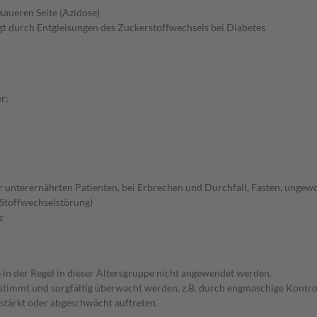
saueren Seite (Azidose)
gt durch Entgleisungen des Zuckerstoffwechsels bei Diabetes
r:
er unterernährten Patienten, bei Erbrechen und Durchfall, Fasten, unge
Stoffwechselstörung)
z
e in der Regel in dieser Altersgruppe nicht angewendet werden.
bgestimmt und sorgfältig überwacht werden, z.B. durch engmaschige Kon
stärkt oder abgeschwächt auftreten.