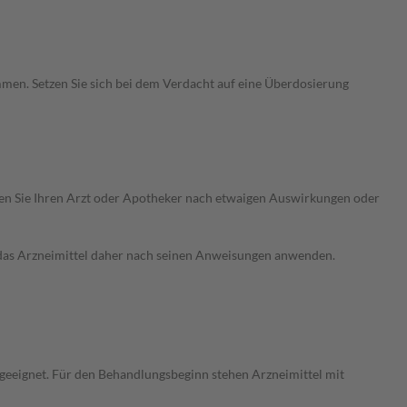
men. Setzen Sie sich bei dem Verdacht auf eine Überdosierung
ragen Sie Ihren Arzt oder Apotheker nach etwaigen Auswirkungen oder
e das Arzneimittel daher nach seinen Anweisungen anwenden.
g geeignet. Für den Behandlungsbeginn stehen Arzneimittel mit