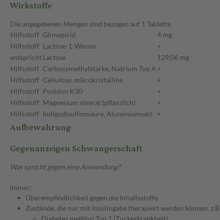
Wirkstoffe
Die angegebenen Mengen sind bezogen auf 1 Tablette
Hilfsstoff
Glimepirid
4 mg
Hilfsstoff
Lactose-1-Wasser
+
entspricht
Lactose
129,06 mg
Hilfsstoff
Carboxymethylstärke, Natrium Typ A
+
Hilfsstoff
Cellulose, mikrokristalline
+
Hilfsstoff
Povidon K30
+
Hilfsstoff
Magnesium stearat (pflanzlich)
+
Hilfsstoff
Indigodisulfonsäure, Aluminiumsalz
+
Aufbewahrung
Gegenanzeigen Schwangerschaft
Was spricht gegen eine Anwendung?
Immer:
Überempfindlichkeit gegen die Inhaltsstoffe
Zustände, die nur mit Insulingabe therapiert werden können, z.B.
Diabetes mellitus Typ 1 (Zuckerkrankheit)