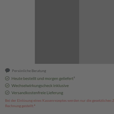
Abbildung kann abweichen
Persönliche Beratung
Heute bestellt und morgen geliefert³
Wechselwirkungscheck inklusive
Versandkostenfreie Lieferung
Bei der Einlösung eines Kassenrezeptes werden nur die gesetzlichen 
Rechnung gestellt.⁴