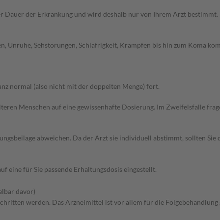
r Dauer der Erkrankung und wird deshalb nur von Ihrem Arzt bestimmt.
en, Unruhe, Sehstörungen, Schläfrigkeit, Krämpfen bis hin zum Koma kom
z normal (also nicht mit der doppelten Menge) fort.
d älteren Menschen auf eine gewissenhafte Dosierung. Im Zweifelsfalle f
gsbeilage abweichen. Da der Arzt sie individuell abstimmt, sollten Si
f eine für Sie passende Erhaltungsdosis eingestellt.
elbar davor)
rschritten werden. Das Arzneimittel ist vor allem für die Folgebehandlun