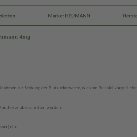
bletten
Marke: HEUMANN
Herst
Heumann 4mg
ahmen zur Senkung der Blutzuckerwerte, wie zum Beispiel körperliches T
 Apotheker überschritten werden.
ser) ein.