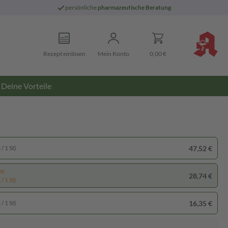
persönliche
pharmazeutische Beratung
Rezept einlösen
Mein Konto
0,00 €
Deine Vorteile
47,52 €
/ 1 St)
pp
28,74 €
/ 1 St)
16,35 €
/ 1 St)