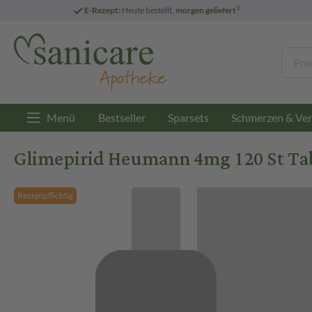
3
E-Rezept:
Heute bestellt,
morgen geliefert
Menü
Bestseller
Sparsets
Schmerzen & Ver
Glimepirid Heumann 4mg 120 St Ta
Rezeptpflichtig