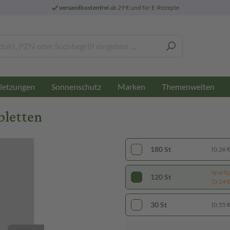
versandkostenfrei
ab 29 € und für E-Rezepte
letzungen
Sonnenschutz
Marken
Themenwelten
bletten
180 St
(0,26 € 
Sparti
120 St
(0,24 € 
30 St
(0,55 € 