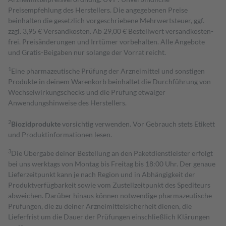
Preisempfehlung des Herstellers. Die angegebenen Preise
beinhalten die gesetzlich vorgeschriebene Mehrwertsteuer, ggf.
zzgl. 3,95 € Versandkosten. Ab 29,00 € Bestell­wert versand­kosten­
frei. Preisänderungen und Irrtümer vorbehalten. Alle Angebote
und Gratis-Beigaben nur solange der Vorrat reicht.
1
Eine pharmazeutische Prüfung der Arzneimittel und sonstigen
Produkte in deinem Warenkorb beinhaltet die Durchführung von
Wechselwirkungschecks und die Prüfung etwaiger
Anwendungshinweise des Herstellers.
2
Biozidprodukte
vorsichtig verwenden. Vor Gebrauch stets Etikett
und Produktinformationen lesen.
3
Die Übergabe deiner Bestellung an den Paketdienstleister erfolgt
bei uns werktags von Montag bis Freitag bis 18:00 Uhr. Der genaue
Lieferzeitpunkt kann je nach Region und in Abhängigkeit der
Produktverfügbarkeit sowie vom Zustellzeitpunkt des Spediteurs
abweichen. Darüber hinaus können notwendige pharmazeutische
Prüfungen, die zu deiner Arzneimittelsicherheit dienen, die
Lieferfrist um die Dauer der Prüfungen einschließlich Klärungen