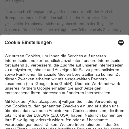
verlängern.
4
Für verschreibungspflichtige Medikamente stellt der Arzt ein
Rezept aus und der Patient erhält sie in der Apotheke. Die
gesetzliche Krankenversicherung übernimmt in der Regel die
Kosten dafür, der Versicherte trägt einen Teil davon als Zuzahlung
mit.
Grundsätzlich leisten Mitglieder Zuzahlungen in Höhe von zehn
Prozent des Abgabepreises,
mindestens
jedoch
fünf Euro
und
höchstens zehn Euro.
Es sind jedoch nie mehr als die tatsächlichen
Kosten der Leistung zu entrichten.
Diese Regeln gelten grundsätzlich auch für Online-Apotheken.
Bei Heilmitteln und häuslicher Krankenpflege beträgt die
Zuzahlung zehn Prozent der Kosten sowie zehn Euro je
Verordnung.
Um das Engagement der Versicherten für ihre eigene Gesundheit zu
stärken und die besondere Stellung der Familie zu unterstützen,
fallen
keine Zuzahlungen
an bei:
• Kindern und Jugendlichen bis zum vollendeten 18. Lebensjahr
mit Ausnahme der Fahrkosten
• Untersuchungen zur Vorsorge und Früherkennung, die von der
GKV getragen werden