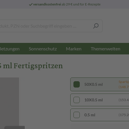
versandkostenfrei
ab 29 € und für E-Rezepte
letzungen
Sonnenschutz
Marken
Themenwelten
 ml Fertigspritzen
Sparti
50X0.5 ml
(148.73
10X0.5 ml
(153.42
0.5 ml
(175.20