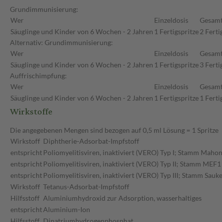
Grundimmunisierung:
Wer
Einzeldosis
Gesamt
Säuglinge und Kinder von 6 Wochen - 2 Jahren
1 Fertigspritze
2 Ferti
Alternativ: Grundimmunisierung:
Wer
Einzeldosis
Gesamt
Säuglinge und Kinder von 6 Wochen - 2 Jahren
1 Fertigspritze
3 Ferti
Auffrischimpfung:
Wer
Einzeldosis
Gesamt
Säuglinge und Kinder von 6 Wochen - 2 Jahren
1 Fertigspritze
1 Ferti
Wirkstoffe
Die angegebenen Mengen sind bezogen auf 0,5 ml Lösung = 1 Spritze
Wirkstoff
Diphtherie-Adsorbat-Impfstoff
entspricht
Poliomyelitisviren, inaktiviert (VERO) Typ I; Stamm Maho
entspricht
Poliomyelitisviren, inaktiviert (VERO) Typ II; Stamm MEF1
entspricht
Poliomyelitisviren, inaktiviert (VERO) Typ III; Stamm Sauke
Wirkstoff
Tetanus-Adsorbat-Impfstoff
Hilfsstoff
Aluminiumhydroxid zur Adsorption, wasserhaltiges
entspricht
Aluminium-Ion
Hilfsstoff
Dinatriumhydrogenphosphat