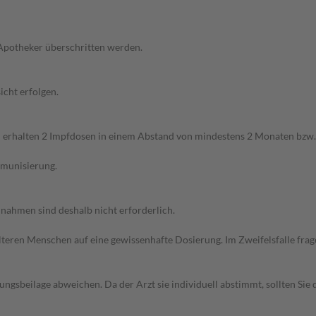
 Apotheker überschritten werden.
cht erfolgen.
 erhalten 2 Impfdosen in einem Abstand von mindestens 2 Monaten bzw
mmunisierung.
ahmen sind deshalb nicht erforderlich.
d älteren Menschen auf eine gewissenhafte Dosierung. Im Zweifelsfalle f
gsbeilage abweichen. Da der Arzt sie individuell abstimmt, sollten Si