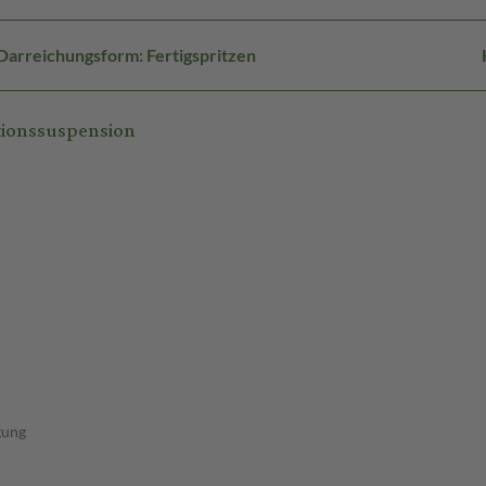
Darreichungsform: Fertigspritzen
tionssuspension
gung