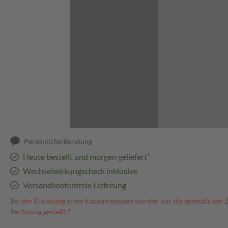
Abbildung kann abweichen
Persönliche Beratung
Heute bestellt und morgen geliefert³
Wechselwirkungscheck inklusive
Versandkostenfreie Lieferung
Bei der Einlösung eines Kassenrezeptes werden nur die gesetzlichen 
Rechnung gestellt.⁴