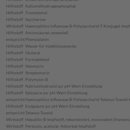
Hilfsstoff
Kaliumdihydrogenphosphat
Hilfsstoff
Trometamol
Hilfsstoff
Saccharose
Wirkstoff
Haemophilus influenzae B-Polysaccharid-T-Konjugat-Impf
Hilfsstoff
Aminosäuren, essentiell
entspricht
Phenylalanin
Hilfsstoff
Wasser für Injektionszwecke
Hilfsstoff
Glutaral
Hilfsstoff
Formaldehyd
Hilfsstoff
Neomycin
Hilfsstoff
Streptomycin
Hilfsstoff
Polymyxin B
Hilfsstoff
Natriumhydroxid zur pH-Wert-Einstellung
Hilfsstoff
Salzsäure zur pH-Wert-Einstellung
entspricht
Haemophilus influenzae B-Polysaccharid-Tetanus-Toxoid-
Hilfsstoff
Essigsäure zur pH-Wert-Einstellung
entspricht
Tetanus-Toxoid
Wirkstoff
Hepatitis-B-Impfstoff, rekombiniert, monovalent (Hansen
Wirkstoff
Pertussis, acellulär-Adsorbat-Impfstoff