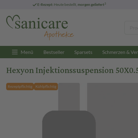
3
E-Rezept:
Heute bestellt,
morgen geliefert
Menü
Bestseller
Sparsets
Schmerzen & Ver
Hexyon Injektionssuspension 50X0.5
Rezeptpflichtig
Kühlpflichtig