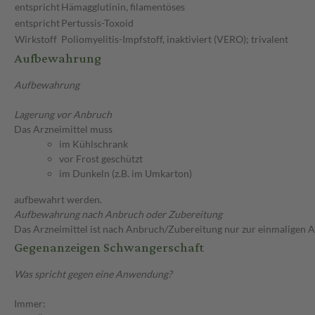
entspricht
Hämagglutinin, filamentöses
entspricht
Pertussis-Toxoid
Wirkstoff
Poliomyelitis-Impfstoff, inaktiviert (VERO); trivalent
Aufbewahrung
Aufbewahrung
Lagerung vor Anbruch
Das Arzneimittel muss
im Kühlschrank
vor Frost geschützt
im Dunkeln (z.B. im Umkarton)
aufbewahrt werden.
Aufbewahrung nach Anbruch oder Zubereitung
Das Arzneimittel ist nach Anbruch/Zubereitung nur zur einmaligen
Gegenanzeigen Schwangerschaft
Was spricht gegen eine Anwendung?
Immer: