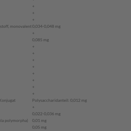
+
+
+
stoff, monovalent
0,034-0,048 mg
+
0,085 mg
+
+
+
+
+
+
+
+
Konjugat
Polysaccharidanteil: 0,012 mg
+
0,022-0,036 mg
ula polymorpha)
0,01 mg
0,05 mg