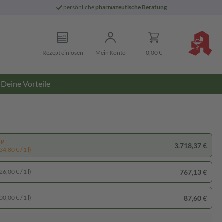
persönliche
pharmazeutische Beratung
Rezept einlösen
Mein Konto
0,00 €
Deine Vorteile
pp
3.718,37 €
4,80 € / 1 l)
767,13 €
6,00 € / 1 l)
87,60 €
0,00 € / 1 l)