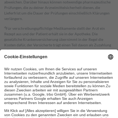
abweichen. Darüber hinaus können notwendige pharmazeutische
Prüfungen, die zu deiner Arzneimittelsicherheit dienen, die
Lieferfrist um die Dauer der Prüfungen einschließlich Klärungen
verlängern.
4
Für verschreibungspflichtige Medikamente stellt der Arzt ein
Rezept aus und der Patient erhält sie in der Apotheke. Die
gesetzliche Krankenversicherung übernimmt in der Regel die
Kosten dafür, der Versicherte trägt einen Teil davon als Zuzahlung
mit.
Grundsätzlich leisten Mitglieder Zuzahlungen in Höhe von zehn
Prozent des Abgabepreises,
mindestens
jedoch
fünf Euro
und
höchstens zehn Euro.
Es sind jedoch nie mehr als die tatsächlichen
Kosten der Leistung zu entrichten.
Diese Regeln gelten grundsätzlich auch für Online-Apotheken.
Bei Heilmitteln und häuslicher Krankenpflege beträgt die
Zuzahlung zehn Prozent der Kosten sowie zehn Euro je
Verordnung.
Um das Engagement der Versicherten für ihre eigene Gesundheit zu
stärken und die besondere Stellung der Familie zu unterstützen,
fallen
keine Zuzahlungen
an bei:
• Kindern und Jugendlichen bis zum vollendeten 18. Lebensjahr