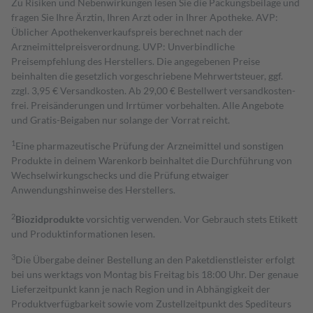
Zu Risiken und Nebenwirkungen lesen Sie die Packungsbeilage und
fragen Sie Ihre Ärztin, Ihren Arzt oder in Ihrer Apotheke. AVP:
Üblicher Apothekenverkaufspreis berechnet nach der
Arzneimittelpreisverordnung. UVP: Unverbindliche
Preisempfehlung des Herstellers. Die angegebenen Preise
beinhalten die gesetzlich vorgeschriebene Mehrwertsteuer, ggf.
zzgl. 3,95 € Versandkosten. Ab 29,00 € Bestell­wert versand­kosten­
frei. Preisänderungen und Irrtümer vorbehalten. Alle Angebote
und Gratis-Beigaben nur solange der Vorrat reicht.
1
Eine pharmazeutische Prüfung der Arzneimittel und sonstigen
Produkte in deinem Warenkorb beinhaltet die Durchführung von
Wechselwirkungschecks und die Prüfung etwaiger
Anwendungshinweise des Herstellers.
2
Biozidprodukte
vorsichtig verwenden. Vor Gebrauch stets Etikett
und Produktinformationen lesen.
3
Die Übergabe deiner Bestellung an den Paketdienstleister erfolgt
bei uns werktags von Montag bis Freitag bis 18:00 Uhr. Der genaue
Lieferzeitpunkt kann je nach Region und in Abhängigkeit der
Produktverfügbarkeit sowie vom Zustellzeitpunkt des Spediteurs