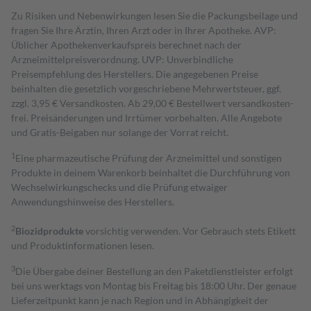
Zu Risiken und Nebenwirkungen lesen Sie die Packungsbeilage und
fragen Sie Ihre Ärztin, Ihren Arzt oder in Ihrer Apotheke. AVP:
Üblicher Apothekenverkaufspreis berechnet nach der
Arzneimittelpreisverordnung. UVP: Unverbindliche
Preisempfehlung des Herstellers. Die angegebenen Preise
beinhalten die gesetzlich vorgeschriebene Mehrwertsteuer, ggf.
zzgl. 3,95 € Versandkosten. Ab 29,00 € Bestell­wert versand­kosten­
frei. Preisänderungen und Irrtümer vorbehalten. Alle Angebote
und Gratis-Beigaben nur solange der Vorrat reicht.
1
Eine pharmazeutische Prüfung der Arzneimittel und sonstigen
Produkte in deinem Warenkorb beinhaltet die Durchführung von
Wechselwirkungschecks und die Prüfung etwaiger
Anwendungshinweise des Herstellers.
2
Biozidprodukte
vorsichtig verwenden. Vor Gebrauch stets Etikett
und Produktinformationen lesen.
3
Die Übergabe deiner Bestellung an den Paketdienstleister erfolgt
bei uns werktags von Montag bis Freitag bis 18:00 Uhr. Der genaue
Lieferzeitpunkt kann je nach Region und in Abhängigkeit der