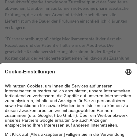
Produktverfügbarkeit sowie vom Zustellzeitpunkt des Spediteurs
abweichen. Darüber hinaus können notwendige pharmazeutische
Prüfungen, die zu deiner Arzneimittelsicherheit dienen, die
Lieferfrist um die Dauer der Prüfungen einschließlich Klärungen
verlängern.
4
Für verschreibungspflichtige Medikamente stellt der Arzt ein
Rezept aus und der Patient erhält sie in der Apotheke. Die
gesetzliche Krankenversicherung übernimmt in der Regel die
Kosten dafür, der Versicherte trägt einen Teil davon als Zuzahlung
mit.
Grundsätzlich leisten Mitglieder Zuzahlungen in Höhe von zehn
Prozent des Abgabepreises,
mindestens
jedoch
fünf Euro
und
höchstens zehn Euro.
Es sind jedoch nie mehr als die tatsächlichen
Kosten der Leistung zu entrichten.
Diese Regeln gelten grundsätzlich auch für Online-Apotheken.
Bei Heilmitteln und häuslicher Krankenpflege beträgt die
Zuzahlung zehn Prozent der Kosten sowie zehn Euro je
Verordnung.
Um das Engagement der Versicherten für ihre eigene Gesundheit zu
stärken und die besondere Stellung der Familie zu unterstützen,
fallen
keine Zuzahlungen
an bei: