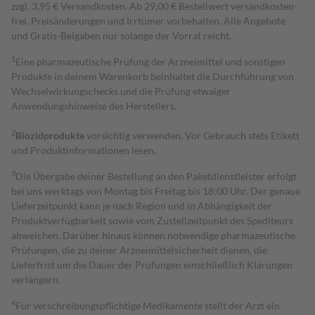
zzgl. 3,95 € Versandkosten. Ab 29,00 € Bestell­wert versand­kosten­
frei. Preisänderungen und Irrtümer vorbehalten. Alle Angebote
und Gratis-Beigaben nur solange der Vorrat reicht.
1
Eine pharmazeutische Prüfung der Arzneimittel und sonstigen
Produkte in deinem Warenkorb beinhaltet die Durchführung von
Wechselwirkungschecks und die Prüfung etwaiger
Anwendungshinweise des Herstellers.
2
Biozidprodukte
vorsichtig verwenden. Vor Gebrauch stets Etikett
und Produktinformationen lesen.
3
Die Übergabe deiner Bestellung an den Paketdienstleister erfolgt
bei uns werktags von Montag bis Freitag bis 18:00 Uhr. Der genaue
Lieferzeitpunkt kann je nach Region und in Abhängigkeit der
Produktverfügbarkeit sowie vom Zustellzeitpunkt des Spediteurs
abweichen. Darüber hinaus können notwendige pharmazeutische
Prüfungen, die zu deiner Arzneimittelsicherheit dienen, die
Lieferfrist um die Dauer der Prüfungen einschließlich Klärungen
verlängern.
4
Für verschreibungspflichtige Medikamente stellt der Arzt ein