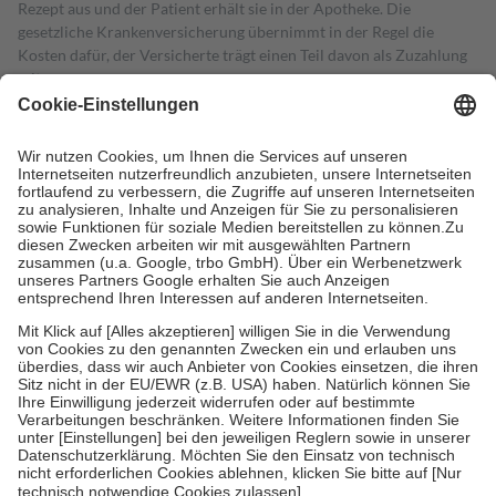
Rezept aus und der Patient erhält sie in der Apotheke. Die
gesetzliche Krankenversicherung übernimmt in der Regel die
Kosten dafür, der Versicherte trägt einen Teil davon als Zuzahlung
mit.
Grundsätzlich leisten Mitglieder Zuzahlungen in Höhe von zehn
Prozent des Abgabepreises,
mindestens
jedoch
fünf Euro
und
höchstens zehn Euro.
Es sind jedoch nie mehr als die tatsächlichen
Kosten der Leistung zu entrichten.
Diese Regeln gelten grundsätzlich auch für Online-Apotheken.
Bei Heilmitteln und häuslicher Krankenpflege beträgt die
Zuzahlung zehn Prozent der Kosten sowie zehn Euro je
Verordnung.
Um das Engagement der Versicherten für ihre eigene Gesundheit zu
stärken und die besondere Stellung der Familie zu unterstützen,
fallen
keine Zuzahlungen
an bei:
• Kindern und Jugendlichen bis zum vollendeten 18. Lebensjahr
mit Ausnahme der Fahrkosten
• Untersuchungen zur Vorsorge und Früherkennung, die von der
GKV getragen werden
• empfohlenen Schutzimpfungen
• Harn- und Blutteststreifen