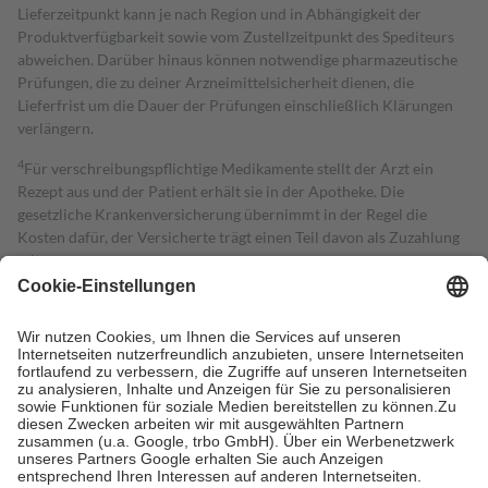
Lieferzeitpunkt kann je nach Region und in Abhängigkeit der
Produktverfügbarkeit sowie vom Zustellzeitpunkt des Spediteurs
abweichen. Darüber hinaus können notwendige pharmazeutische
Prüfungen, die zu deiner Arzneimittelsicherheit dienen, die
Lieferfrist um die Dauer der Prüfungen einschließlich Klärungen
verlängern.
4
Für verschreibungspflichtige Medikamente stellt der Arzt ein
Rezept aus und der Patient erhält sie in der Apotheke. Die
gesetzliche Krankenversicherung übernimmt in der Regel die
Kosten dafür, der Versicherte trägt einen Teil davon als Zuzahlung
mit.
Grundsätzlich leisten Mitglieder Zuzahlungen in Höhe von zehn
Prozent des Abgabepreises,
mindestens
jedoch
fünf Euro
und
höchstens zehn Euro.
Es sind jedoch nie mehr als die tatsächlichen
Kosten der Leistung zu entrichten.
Diese Regeln gelten grundsätzlich auch für Online-Apotheken.
Bei Heilmitteln und häuslicher Krankenpflege beträgt die
Zuzahlung zehn Prozent der Kosten sowie zehn Euro je
Verordnung.
Um das Engagement der Versicherten für ihre eigene Gesundheit zu