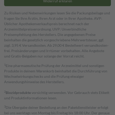
Widerruf erklären
Zu Risiken und Nebenwirkungen lesen Sie die Packungsbeilage und
fragen Sie Ihre Ärztin, Ihren Arzt oder in Ihrer Apotheke. AVP:
Üblicher Apothekenverkaufspreis berechnet nach der
Arzneimittelpreisverordnung. UVP: Unverbindliche
Preisempfehlung des Herstellers. Die angegebenen Preise
beinhalten die gesetzlich vorgeschriebene Mehrwertsteuer, ggf.
zzgl. 3,95 € Versandkosten. Ab 29,00 € Bestell­wert versand­kosten­
frei. Preisänderungen und Irrtümer vorbehalten. Alle Angebote
und Gratis-Beigaben nur solange der Vorrat reicht.
1
Eine pharmazeutische Prüfung der Arzneimittel und sonstigen
Produkte in deinem Warenkorb beinhaltet die Durchführung von
Wechselwirkungschecks und die Prüfung etwaiger
Anwendungshinweise des Herstellers.
2
Biozidprodukte
vorsichtig verwenden. Vor Gebrauch stets Etikett
und Produktinformationen lesen.
3
Die Übergabe deiner Bestellung an den Paketdienstleister erfolgt
bei uns werktags von Montag bis Freitag bis 18:00 Uhr. Der genaue