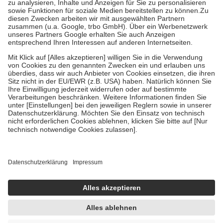
Bei Heilmitteln und häuslicher Krankenpflege beträgt die
Zuzahlung zehn Prozent der Kosten sowie zehn Euro je
Verordnung.
Um das Engagement der Versicherten für ihre eigene Gesundheit zu
stärken und die besondere Stellung der Familie zu unterstützen,
fallen
keine Zuzahlungen
an bei:
• Kindern und Jugendlichen bis zum vollendeten 18. Lebensjahr
mit Ausnahme der Fahrkosten
• Untersuchungen zur Vorsorge und Früherkennung, die von der
GKV getragen werden
• empfohlenen Schutzimpfungen
• Harn- und Blutteststreifen
Wir nutzen Trusted Shops als unabhängigen Dienstleister für die
Einholung von Bewertungen. Trusted Shops hat Maßnahmen
getroffen, um sicherzustellen, dass es sich um echte Bewertungen
handelt. Mehr Informationen findest du hier:
https://help.etrusted.com/hc/de/articles/4419944605341
Einige Bilder und Inhalte wurden unter Zuhilfenahme künstlicher
Intelligenz erstellt.