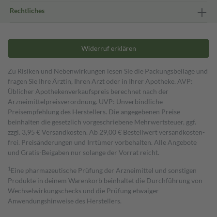
Rechtliches
Widerruf erklären
Zu Risiken und Nebenwirkungen lesen Sie die Packungsbeilage und
fragen Sie Ihre Ärztin, Ihren Arzt oder in Ihrer Apotheke. AVP:
Üblicher Apothekenverkaufspreis berechnet nach der
Arzneimittelpreisverordnung. UVP: Unverbindliche
Preisempfehlung des Herstellers. Die angegebenen Preise
beinhalten die gesetzlich vorgeschriebene Mehrwertsteuer, ggf.
zzgl. 3,95 € Versandkosten. Ab 29,00 € Bestell­wert versand­kosten­
frei. Preisänderungen und Irrtümer vorbehalten. Alle Angebote
und Gratis-Beigaben nur solange der Vorrat reicht.
1
Eine pharmazeutische Prüfung der Arzneimittel und sonstigen
Produkte in deinem Warenkorb beinhaltet die Durchführung von
Wechselwirkungschecks und die Prüfung etwaiger
Anwendungshinweise des Herstellers.