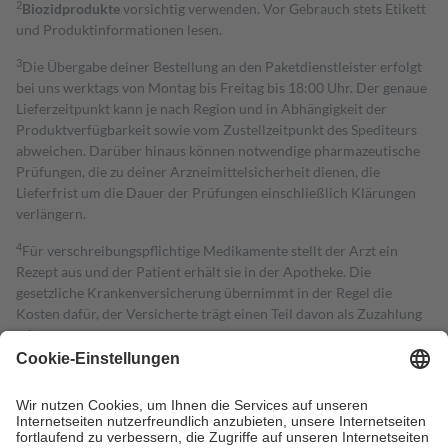
2
Biozidprodukte
vorsichtig verwenden. Vor Gebrauch stets Etikett
und Produktinformationen lesen.
3
Die Übergabe deiner Bestellung an den Paketdienstleister erfolgt
bei uns werktags von Montag bis Freitag bis 18:00 Uhr. Der genaue
Lieferzeitpunkt kann je nach Region und in Abhängigkeit der
Produktverfügbarkeit sowie vom Zustellzeitpunkt des Spediteurs
abweichen. Darüber hinaus können notwendige pharmazeutische
Prüfungen, die zu deiner Arzneimittelsicherheit dienen, die
Lieferfrist um die Dauer der Prüfungen einschließlich Klärungen
verlängern.
4
Für verschreibungspflichtige Medikamente stellt der Arzt ein
Rezept aus und der Patient erhält sie in der Apotheke. Die
gesetzliche Krankenversicherung übernimmt in der Regel die
Kosten dafür, der Versicherte trägt einen Teil davon als Zuzahlung
mit.
Grundsätzlich leisten Mitglieder Zuzahlungen in Höhe von zehn
Prozent des Abgabepreises,
mindestens
jedoch
fünf Euro
und
höchstens zehn Euro.
Es sind jedoch nie mehr als die tatsächlichen
Kosten der Leistung zu entrichten.
Diese Regeln gelten grundsätzlich auch für Online-Apotheken.