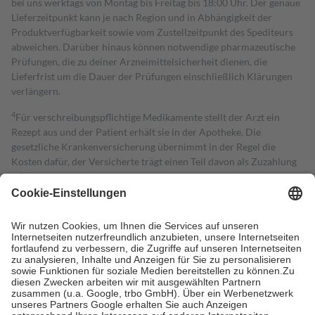
bei uns werktags von Montag bis Freitag bis 18:00 Uhr. Der genaue
Lieferzeitpunkt kann je nach Region und in Abhängigkeit der
Produktverfügbarkeit sowie vom Zustellzeitpunkt des Spediteurs
abweichen. Darüber hinaus können notwendige pharmazeutische
Prüfungen, die zu deiner Arzneimittelsicherheit dienen, die
Lieferfrist um die Dauer der Prüfungen einschließlich Klärungen
verlängern.
4
Für verschreibungspflichtige Medikamente stellt der Arzt ein
Rezept aus und der Patient erhält sie in der Apotheke. Die
gesetzliche Krankenversicherung übernimmt in der Regel die
Kosten dafür, der Versicherte trägt einen Teil davon als Zuzahlung
mit.
Grundsätzlich leisten Mitglieder Zuzahlungen in Höhe von zehn
Prozent des Abgabepreises,
mindestens
jedoch
fünf Euro
und
höchstens zehn Euro.
Es sind jedoch nie mehr als die tatsächlichen
Kosten der Leistung zu entrichten.
Diese Regeln gelten grundsätzlich auch für Online-Apotheken.
Bei Heilmitteln und häuslicher Krankenpflege beträgt die
Zuzahlung zehn Prozent der Kosten sowie zehn Euro je
Verordnung.
Um das Engagement der Versicherten für ihre eigene Gesundheit zu