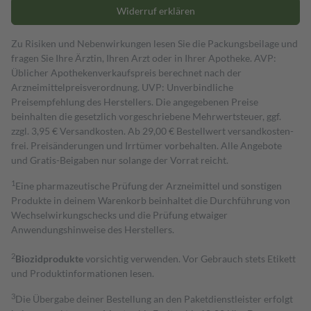
Widerruf erklären
Zu Risiken und Nebenwirkungen lesen Sie die Packungsbeilage und
fragen Sie Ihre Ärztin, Ihren Arzt oder in Ihrer Apotheke. AVP:
Üblicher Apothekenverkaufspreis berechnet nach der
Arzneimittelpreisverordnung. UVP: Unverbindliche
Preisempfehlung des Herstellers. Die angegebenen Preise
beinhalten die gesetzlich vorgeschriebene Mehrwertsteuer, ggf.
zzgl. 3,95 € Versandkosten. Ab 29,00 € Bestell­wert versand­kosten­
frei. Preisänderungen und Irrtümer vorbehalten. Alle Angebote
und Gratis-Beigaben nur solange der Vorrat reicht.
1
Eine pharmazeutische Prüfung der Arzneimittel und sonstigen
Produkte in deinem Warenkorb beinhaltet die Durchführung von
Wechselwirkungschecks und die Prüfung etwaiger
Anwendungshinweise des Herstellers.
2
Biozidprodukte
vorsichtig verwenden. Vor Gebrauch stets Etikett
und Produktinformationen lesen.
3
Die Übergabe deiner Bestellung an den Paketdienstleister erfolgt