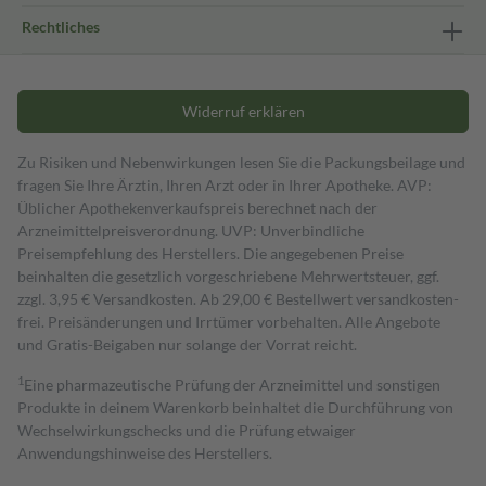
Rechtliches
Widerruf erklären
Zu Risiken und Nebenwirkungen lesen Sie die Packungsbeilage und
fragen Sie Ihre Ärztin, Ihren Arzt oder in Ihrer Apotheke. AVP:
Üblicher Apothekenverkaufspreis berechnet nach der
Arzneimittelpreisverordnung. UVP: Unverbindliche
Preisempfehlung des Herstellers. Die angegebenen Preise
beinhalten die gesetzlich vorgeschriebene Mehrwertsteuer, ggf.
zzgl. 3,95 € Versandkosten. Ab 29,00 € Bestell­wert versand­kosten­
frei. Preisänderungen und Irrtümer vorbehalten. Alle Angebote
und Gratis-Beigaben nur solange der Vorrat reicht.
1
Eine pharmazeutische Prüfung der Arzneimittel und sonstigen
Produkte in deinem Warenkorb beinhaltet die Durchführung von
Wechselwirkungschecks und die Prüfung etwaiger
Anwendungshinweise des Herstellers.