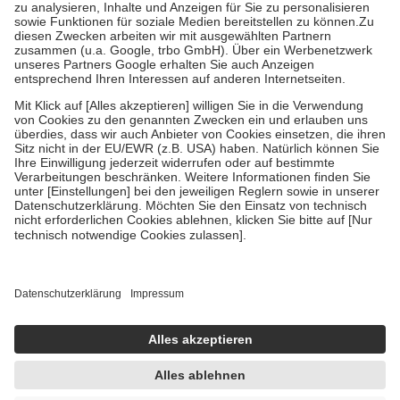
Bei Heilmitteln und häuslicher Krankenpflege beträgt die
Zuzahlung zehn Prozent der Kosten sowie zehn Euro je
Verordnung.
Um das Engagement der Versicherten für ihre eigene Gesundheit zu
stärken und die besondere Stellung der Familie zu unterstützen,
fallen
keine Zuzahlungen
an bei:
• Kindern und Jugendlichen bis zum vollendeten 18. Lebensjahr
mit Ausnahme der Fahrkosten
• Untersuchungen zur Vorsorge und Früherkennung, die von der
GKV getragen werden
• empfohlenen Schutzimpfungen
• Harn- und Blutteststreifen
Wir nutzen Trusted Shops als unabhängigen Dienstleister für die
Einholung von Bewertungen. Trusted Shops hat Maßnahmen
getroffen, um sicherzustellen, dass es sich um echte Bewertungen
handelt. Mehr Informationen findest du hier:
https://help.etrusted.com/hc/de/articles/4419944605341
Einige Bilder und Inhalte wurden unter Zuhilfenahme künstlicher
Intelligenz erstellt.