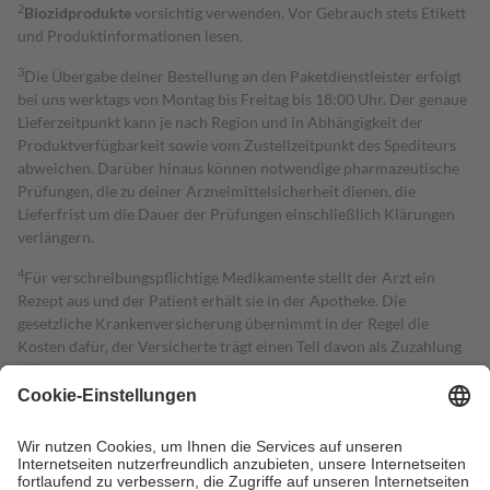
2
Biozidprodukte
vorsichtig verwenden. Vor Gebrauch stets Etikett
und Produktinformationen lesen.
3
Die Übergabe deiner Bestellung an den Paketdienstleister erfolgt
bei uns werktags von Montag bis Freitag bis 18:00 Uhr. Der genaue
Lieferzeitpunkt kann je nach Region und in Abhängigkeit der
Produktverfügbarkeit sowie vom Zustellzeitpunkt des Spediteurs
abweichen. Darüber hinaus können notwendige pharmazeutische
Prüfungen, die zu deiner Arzneimittelsicherheit dienen, die
Lieferfrist um die Dauer der Prüfungen einschließlich Klärungen
verlängern.
4
Für verschreibungspflichtige Medikamente stellt der Arzt ein
Rezept aus und der Patient erhält sie in der Apotheke. Die
gesetzliche Krankenversicherung übernimmt in der Regel die
Kosten dafür, der Versicherte trägt einen Teil davon als Zuzahlung
mit.
Grundsätzlich leisten Mitglieder Zuzahlungen in Höhe von zehn
Prozent des Abgabepreises,
mindestens
jedoch
fünf Euro
und
höchstens zehn Euro.
Es sind jedoch nie mehr als die tatsächlichen
Kosten der Leistung zu entrichten.
Diese Regeln gelten grundsätzlich auch für Online-Apotheken.