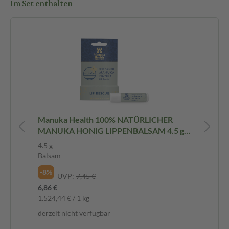
Im Set enthalten
ml
Manuka Health 100% NATÜRLICHER
Ma
MANUKA HONIG LIPPENBALSAM 4.5 g
Öl
Balsam
4.5 g
50
Balsam
Öl
-8%
-6
UVP:
7,45 €
6,86 €
23,
1.524,44 € / 1 kg
471
derzeit nicht verfügbar
der