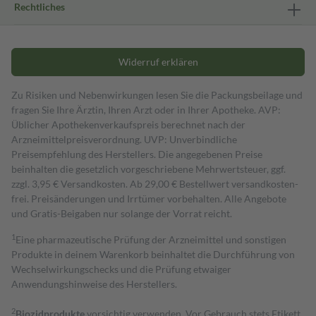
Rechtliches
Widerruf erklären
Zu Risiken und Nebenwirkungen lesen Sie die Packungsbeilage und
fragen Sie Ihre Ärztin, Ihren Arzt oder in Ihrer Apotheke. AVP:
Üblicher Apothekenverkaufspreis berechnet nach der
Arzneimittelpreisverordnung. UVP: Unverbindliche
Preisempfehlung des Herstellers. Die angegebenen Preise
beinhalten die gesetzlich vorgeschriebene Mehrwertsteuer, ggf.
zzgl. 3,95 € Versandkosten. Ab 29,00 € Bestell­wert versand­kosten­
frei. Preisänderungen und Irrtümer vorbehalten. Alle Angebote
und Gratis-Beigaben nur solange der Vorrat reicht.
1
Eine pharmazeutische Prüfung der Arzneimittel und sonstigen
Produkte in deinem Warenkorb beinhaltet die Durchführung von
Wechselwirkungschecks und die Prüfung etwaiger
Anwendungshinweise des Herstellers.
2
Biozidprodukte
vorsichtig verwenden. Vor Gebrauch stets Etikett