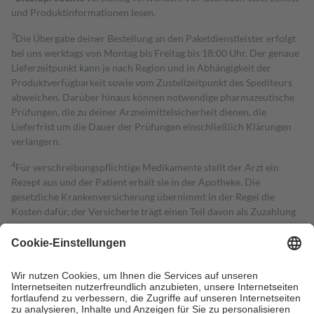
und Produktinformationen lesen.
3
Die Übergabe deiner Bestellung an den Paketdienstleister erfolgt
bei uns werktags von Montag bis Freitag bis 18:00 Uhr. Der genaue
Lieferzeitpunkt kann je nach Region und in Abhängigkeit der
Produktverfügbarkeit sowie vom Zustellzeitpunkt des Spediteurs
abweichen. Darüber hinaus können notwendige pharmazeutische
Prüfungen, die zu deiner Arzneimittelsicherheit dienen, die
Lieferfrist um die Dauer der Prüfungen einschließlich Klärungen
verlängern.
4
Für verschreibungspflichtige Medikamente stellt der Arzt ein
Rezept aus und der Patient erhält sie in der Apotheke. Die
gesetzliche Krankenversicherung übernimmt in der Regel die
Kosten dafür, der Versicherte trägt einen Teil davon als Zuzahlung
mit.
Grundsätzlich leisten Mitglieder Zuzahlungen in Höhe von zehn
Prozent des Abgabepreises,
mindestens
jedoch
fünf Euro
und
höchstens zehn Euro.
Es sind jedoch nie mehr als die tatsächlichen
Kosten der Leistung zu entrichten.
Diese Regeln gelten grundsätzlich auch für Online-Apotheken.