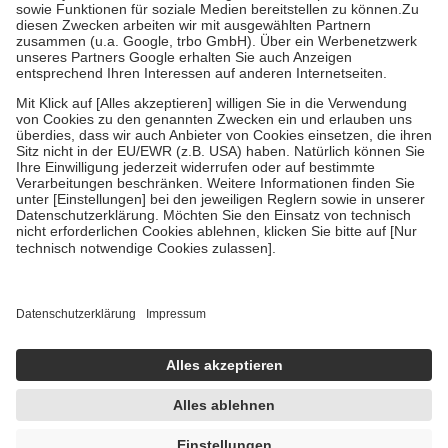
Bei Heilmitteln und häuslicher Krankenpflege beträgt die
Zuzahlung zehn Prozent der Kosten sowie zehn Euro je
Verordnung.
Um das Engagement der Versicherten für ihre eigene Gesundheit zu
stärken und die besondere Stellung der Familie zu unterstützen,
fallen
keine Zuzahlungen
an bei:
• Kindern und Jugendlichen bis zum vollendeten 18. Lebensjahr
mit Ausnahme der Fahrkosten
• Untersuchungen zur Vorsorge und Früherkennung, die von der
GKV getragen werden
• empfohlenen Schutzimpfungen
• Harn- und Blutteststreifen
Wir nutzen Trusted Shops als unabhängigen Dienstleister für die
Einholung von Bewertungen. Trusted Shops hat Maßnahmen
getroffen, um sicherzustellen, dass es sich um echte Bewertungen
handelt. Mehr Informationen findest du hier:
https://help.etrusted.com/hc/de/articles/4419944605341
Einige Bilder und Inhalte wurden unter Zuhilfenahme künstlicher
Intelligenz erstellt.