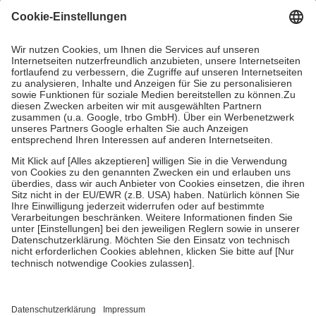
Grundsätzlich leisten Mitglieder Zuzahlungen in Höhe von zehn
Prozent des Abgabepreises,
mindestens
jedoch
fünf Euro
und
höchstens zehn Euro.
Es sind jedoch nie mehr als die tatsächlichen
Kosten der Leistung zu entrichten.
Diese Regeln gelten grundsätzlich auch für Online-Apotheken.
Bei Heilmitteln und häuslicher Krankenpflege beträgt die
Zuzahlung zehn Prozent der Kosten sowie zehn Euro je
Verordnung.
Um das Engagement der Versicherten für ihre eigene Gesundheit zu
stärken und die besondere Stellung der Familie zu unterstützen,
fallen
keine Zuzahlungen
an bei:
• Kindern und Jugendlichen bis zum vollendeten 18. Lebensjahr
mit Ausnahme der Fahrkosten
• Untersuchungen zur Vorsorge und Früherkennung, die von der
GKV getragen werden
• empfohlenen Schutzimpfungen
• Harn- und Blutteststreifen
Wir nutzen Trusted Shops als unabhängigen Dienstleister für die
Einholung von Bewertungen. Trusted Shops hat Maßnahmen
getroffen, um sicherzustellen, dass es sich um echte Bewertungen