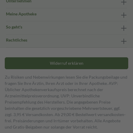
Unternehmen
Meine Apotheke
So geht's
Rechtliches
Widerruf erklären
Zu Risiken und Nebenwirkungen lesen Sie die Packungsbeilage und
fragen Sie Ihre Ärztin, Ihren Arzt oder in Ihrer Apotheke. AVP:
Üblicher Apothekenverkaufspreis berechnet nach der
Arzneimittelpreisverordnung. UVP: Unverbindliche
Preisempfehlung des Herstellers. Die angegebenen Preise
beinhalten die gesetzlich vorgeschriebene Mehrwertsteuer, ggf.
zzgl. 3,95 € Versandkosten. Ab 29,00 € Bestell­wert versand­kosten­
frei. Preisänderungen und Irrtümer vorbehalten. Alle Angebote
und Gratis-Beigaben nur solange der Vorrat reicht.