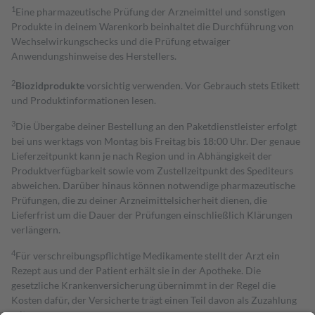
1
Eine pharmazeutische Prüfung der Arzneimittel und sonstigen
Produkte in deinem Warenkorb beinhaltet die Durchführung von
Wechselwirkungschecks und die Prüfung etwaiger
Anwendungshinweise des Herstellers.
2
Biozidprodukte
vorsichtig verwenden. Vor Gebrauch stets Etikett
und Produktinformationen lesen.
3
Die Übergabe deiner Bestellung an den Paketdienstleister erfolgt
bei uns werktags von Montag bis Freitag bis 18:00 Uhr. Der genaue
Lieferzeitpunkt kann je nach Region und in Abhängigkeit der
Produktverfügbarkeit sowie vom Zustellzeitpunkt des Spediteurs
abweichen. Darüber hinaus können notwendige pharmazeutische
Prüfungen, die zu deiner Arzneimittelsicherheit dienen, die
Lieferfrist um die Dauer der Prüfungen einschließlich Klärungen
verlängern.
4
Für verschreibungspflichtige Medikamente stellt der Arzt ein
Rezept aus und der Patient erhält sie in der Apotheke. Die
gesetzliche Krankenversicherung übernimmt in der Regel die
Kosten dafür, der Versicherte trägt einen Teil davon als Zuzahlung
mit.