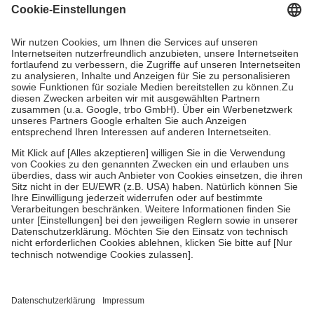
Grundsätzlich leisten Mitglieder Zuzahlungen in Höhe von zehn
Prozent des Abgabepreises,
mindestens
jedoch
fünf Euro
und
höchstens zehn Euro.
Es sind jedoch nie mehr als die tatsächlichen
Kosten der Leistung zu entrichten.
Diese Regeln gelten grundsätzlich auch für Online-Apotheken.
Bei Heilmitteln und häuslicher Krankenpflege beträgt die
Zuzahlung zehn Prozent der Kosten sowie zehn Euro je
Verordnung.
Um das Engagement der Versicherten für ihre eigene Gesundheit zu
stärken und die besondere Stellung der Familie zu unterstützen,
fallen
keine Zuzahlungen
an bei:
• Kindern und Jugendlichen bis zum vollendeten 18. Lebensjahr
mit Ausnahme der Fahrkosten
• Untersuchungen zur Vorsorge und Früherkennung, die von der
GKV getragen werden
• empfohlenen Schutzimpfungen
• Harn- und Blutteststreifen
Wir nutzen Trusted Shops als unabhängigen Dienstleister für die
Einholung von Bewertungen. Trusted Shops hat Maßnahmen
getroffen, um sicherzustellen, dass es sich um echte Bewertungen
handelt. Mehr Informationen findest du hier: