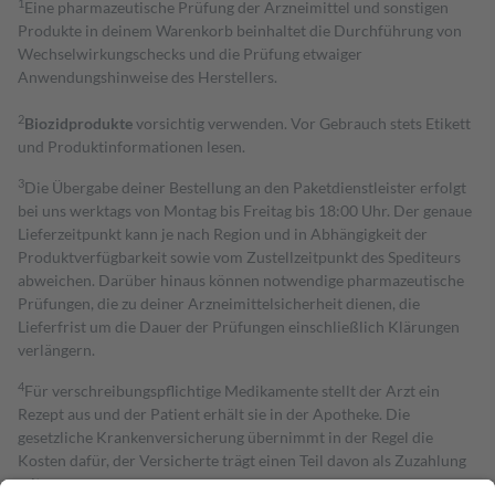
1
Eine pharmazeutische Prüfung der Arzneimittel und sonstigen
Produkte in deinem Warenkorb beinhaltet die Durchführung von
Wechselwirkungschecks und die Prüfung etwaiger
Anwendungshinweise des Herstellers.
2
Biozidprodukte
vorsichtig verwenden. Vor Gebrauch stets Etikett
und Produktinformationen lesen.
3
Die Übergabe deiner Bestellung an den Paketdienstleister erfolgt
bei uns werktags von Montag bis Freitag bis 18:00 Uhr. Der genaue
Lieferzeitpunkt kann je nach Region und in Abhängigkeit der
Produktverfügbarkeit sowie vom Zustellzeitpunkt des Spediteurs
abweichen. Darüber hinaus können notwendige pharmazeutische
Prüfungen, die zu deiner Arzneimittelsicherheit dienen, die
Lieferfrist um die Dauer der Prüfungen einschließlich Klärungen
verlängern.
4
Für verschreibungspflichtige Medikamente stellt der Arzt ein
Rezept aus und der Patient erhält sie in der Apotheke. Die
gesetzliche Krankenversicherung übernimmt in der Regel die
Kosten dafür, der Versicherte trägt einen Teil davon als Zuzahlung
mit.