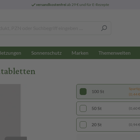
versandkostenfrei
ab 29 € und für E-Rezepte
letzungen
Sonnenschutz
Marken
Themenwelten
tabletten
Sparti
100 St
(0,44 € 
50 St
(0,60 € 
20 St
(0,94 € 