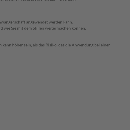
 Schwangerschaft angewendet werden kann.
nd wie Sie mit dem Stillen weitermachen können.
 kann höher sein, als das Risiko, das die Anwendung bei einer