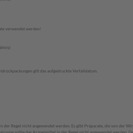
ate verwendet werden!
ltnis)
rchdrückpackungen gilt das aufgedruckte Verfalldatum.
 in der Regel nicht angewendet werden. Es gibt Präparate, die von der W
gruppe sollte das Arzneimittel in der Regel nicht angewendet werden. G