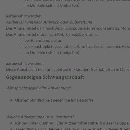
im Dunkeln (z.B. im Umkarton)
aufbewahrt werden.
Aufbewahrung nach Anbruch oder Zubereitung
Das Arzneimittel darf nach Anbruch/Zubereitung höchstens 12 Mon
Das Arzneimittel muss nach Anbruch/Zubereitung
bei Raumtemperatur
vor Feuchtigkeit geschützt (z.B. im fest verschlossenen Behä
im Dunkeln (z.B. im Umkarton)
aufbewahrt werden!
Diese Angabe gilt nur für Tabletten in Flaschen. Für Tabletten in Du
Gegenanzeigen Schwangerschaft
Was spricht gegen eine Anwendung?
Überempfindlichkeit gegen die Inhaltsstoffe
Welche Altersgruppe ist zu beachten?
Kinder unter 6 Jahren: Das Arzneimittel sollte in dieser Gruppe
Jugendliche ab 15 Jahren und Erwachsene: Auch in dieser Alters