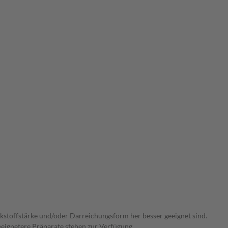
irkstoffstärke und/oder Darreichungsform her besser geeignet sind.
eeignetere Präparate stehen zur Verfügung.