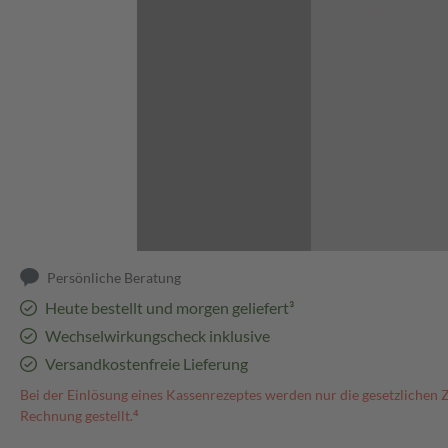
Abbildung kann abweichen
Persönliche Beratung
Heute bestellt und morgen geliefert³
Wechselwirkungscheck inklusive
Versandkostenfreie Lieferung
Bei der Einlösung eines Kassenrezeptes werden nur die gesetzlichen 
Rechnung gestellt.⁴