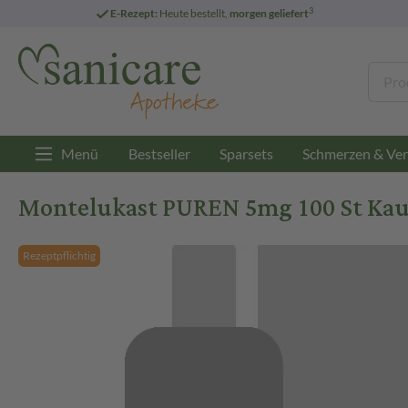
3
E-Rezept:
Heute bestellt,
morgen geliefert
Menü
Bestseller
Sparsets
Schmerzen & Ver
Montelukast PUREN 5mg 100 St Kau
Rezeptpflichtig