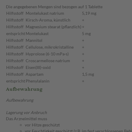
Die angegebenen Mengen sind bezogen auf 1 Tablette
Hilfsstoff
Montelukast natrium
5,19 mg
Hilfsstoff
Kirsch-Aroma, künstlich
+
Hilfsstoff
Magnesium stearat (pflanzlich)
+
entspricht
Montelukast
5 mg
Hilfsstoff
Mannitol
+
Hilfsstoff
Cellulose, mikrokristalline
+
Hilfsstoff
Hyprolose (6-10 mPa·s)
+
Hilfsstoff
Croscarmellose natrium
+
Hilfsstoff
Eisen(III)-oxid
+
Hilfsstoff
Aspartam
1,5 mg
entspricht
Phenylalanin
+
Aufbewahrung
Aufbewahrung
Lagerung vor Anbruch
Das Arzneimittel muss
vor Hitze geschützt
vor Feuchtigkeit geschützt (z.B. im fest verschlossenen Behä