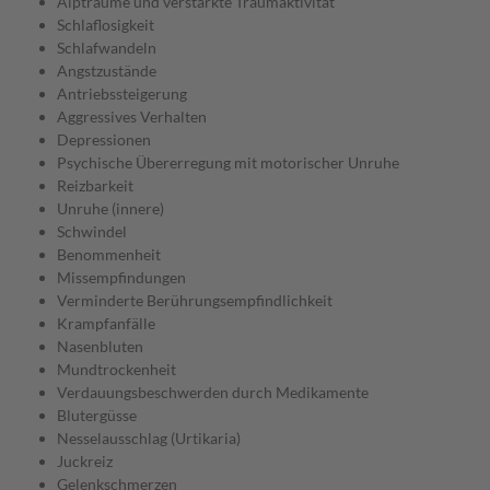
Alpträume und verstärkte Traumaktivität
Schlaflosigkeit
Schlafwandeln
Angstzustände
Antriebssteigerung
Aggressives Verhalten
Depressionen
Psychische Übererregung mit motorischer Unruhe
Reizbarkeit
Unruhe (innere)
Schwindel
Benommenheit
Missempfindungen
Verminderte Berührungsempfindlichkeit
Krampfanfälle
Nasenbluten
Mundtrockenheit
Verdauungsbeschwerden durch Medikamente
Blutergüsse
Nesselausschlag (Urtikaria)
Juckreiz
Gelenkschmerzen