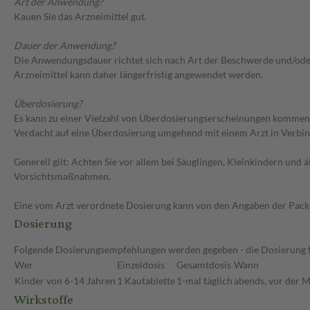
Art der Anwendung?
Kauen Sie das Arzneimittel gut.
Dauer der Anwendung?
Die Anwendungsdauer richtet sich nach Art der Beschwerde und/oder 
Arzneimittel kann daher längerfristig angewendet werden.
Überdosierung?
Es kann zu einer Vielzahl von Überdosierungserscheinungen kommen
Verdacht auf eine Überdosierung umgehend mit einem Arzt in Verbi
Generell gilt: Achten Sie vor allem bei Säuglingen, Kleinkindern un
Vorsichtsmaßnahmen.
Eine vom Arzt verordnete Dosierung kann von den Angaben der Packun
Dosierung
Folgende Dosierungsempfehlungen werden gegeben - die Dosierung fü
Wer
Einzeldosis
Gesamtdosis
Wann
Kinder von 6-14 Jahren
1 Kautablette
1-mal täglich
abends, vor der Ma
Wirkstoffe