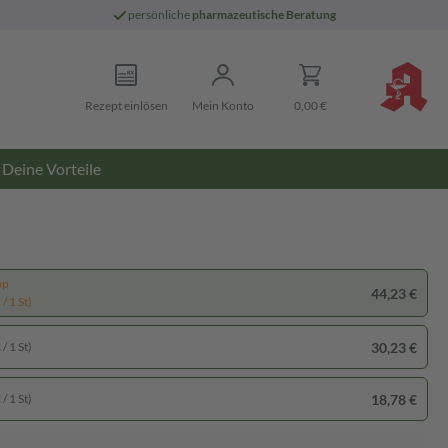
persönliche
pharmazeutische Beratung
Rezept einlösen
Mein Konto
0,00 €
Deine Vorteile
pp
44,23 €
/ 1 St)
30,23 €
/ 1 St)
18,78 €
/ 1 St)