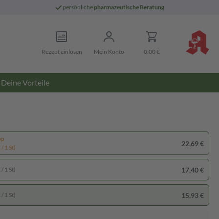
persönliche
pharmazeutische Beratung
Rezept einlösen
Mein Konto
0,00 €
Deine Vorteile
pp
22,69 €
/ 1 St)
17,40 €
/ 1 St)
15,93 €
/ 1 St)