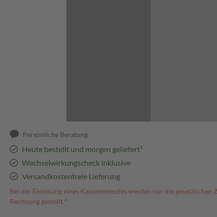
Abbildung kann abweichen
Persönliche Beratung
Heute bestellt und morgen geliefert³
Wechselwirkungscheck inklusive
Versandkostenfreie Lieferung
Bei der Einlösung eines Kassenrezeptes werden nur die gesetzlichen 
Rechnung gestellt.⁴