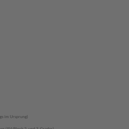
gs im Ursprung)
r (AV-Block 2. und 3. Grades)