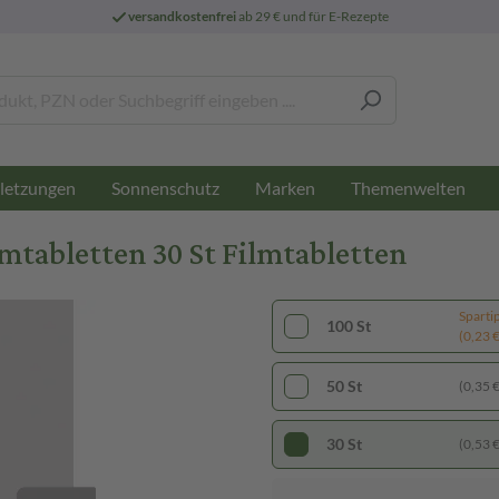
versandkostenfrei
ab 29 € und für E-Rezepte
letzungen
Sonnenschutz
Marken
Themenwelten
tabletten 30 St Filmtabletten
Sparti
100 St
(0,23 € 
50 St
(0,35 € 
30 St
(0,53 € 