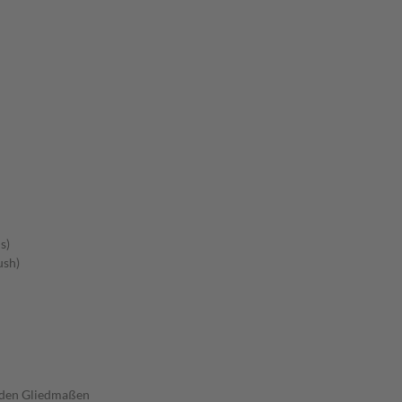
s)
ush)
 den Gliedmaßen