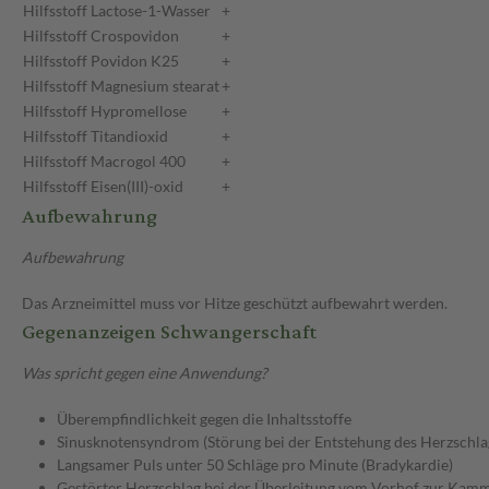
Hilfsstoff
Lactose-1-Wasser
+
Hilfsstoff
Crospovidon
+
Hilfsstoff
Povidon K25
+
Hilfsstoff
Magnesium stearat
+
Hilfsstoff
Hypromellose
+
Hilfsstoff
Titandioxid
+
Hilfsstoff
Macrogol 400
+
Hilfsstoff
Eisen(III)-oxid
+
Aufbewahrung
Aufbewahrung
Das Arzneimittel muss vor Hitze geschützt aufbewahrt werden.
Gegenanzeigen Schwangerschaft
Was spricht gegen eine Anwendung?
Überempfindlichkeit gegen die Inhaltsstoffe
Sinusknotensyndrom (Störung bei der Entstehung des Herzschla
Langsamer Puls unter 50 Schläge pro Minute (Bradykardie)
Gestörter Herzschlag bei der Überleitung vom Vorhof zur Kamme