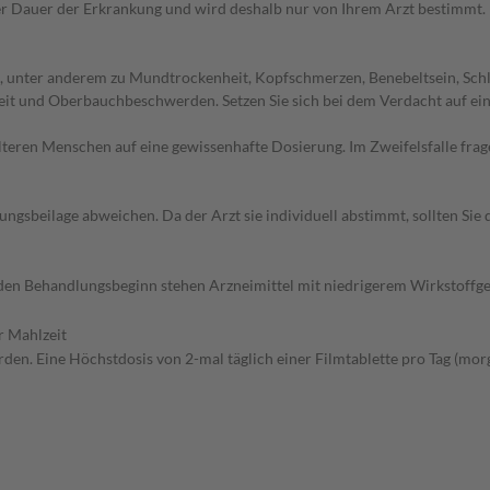
r Dauer der Erkrankung und wird deshalb nur von Ihrem Arzt bestimmt.
 unter anderem zu Mundtrockenheit, Kopfschmerzen, Benebeltsein, Schlä
it und Oberbauchbeschwerden. Setzen Sie sich bei dem Verdacht auf ei
d älteren Menschen auf eine gewissenhafte Dosierung. Im Zweifelsfalle f
gsbeilage abweichen. Da der Arzt sie individuell abstimmt, sollten Si
ür den Behandlungsbeginn stehen Arzneimittel mit niedrigerem Wirkstoff
r Mahlzeit
en. Eine Höchstdosis von 2-mal täglich einer Filmtablette pro Tag (morg