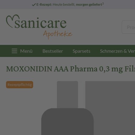
3
E-Rezept:
Heute bestellt,
morgen geliefert
Menü
Bestseller
Sparsets
Schmerzen & Ver
MOXONIDIN AAA Pharma 0,3 mg Film
Rezeptpflichtig