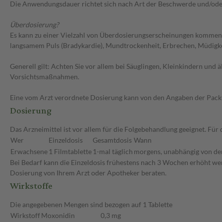
Die Anwendungsdauer richtet sich nach Art der Beschwerde und/ode
Überdosierung?
Es kann zu einer Vielzahl von Überdosierungserscheinungen kommen,
langsamem Puls (Bradykardie), Mundtrockenheit, Erbrechen, Müdigke
Generell gilt: Achten Sie vor allem bei Säuglingen, Kleinkindern un
Vorsichtsmaßnahmen.
Eine vom Arzt verordnete Dosierung kann von den Angaben der Packun
Dosierung
Das Arzneimittel ist vor allem für die Folgebehandlung geeignet. F
Wer
Einzeldosis
Gesamtdosis
Wann
Erwachsene
1 Filmtablette
1-mal täglich
morgens, unabhängig von de
Bei Bedarf kann die Einzeldosis frühestens nach 3 Wochen erhöht werd
Dosierung von Ihrem Arzt oder Apotheker beraten.
Wirkstoffe
Die angegebenen Mengen sind bezogen auf 1 Tablette
Wirkstoff
Moxonidin
0,3 mg