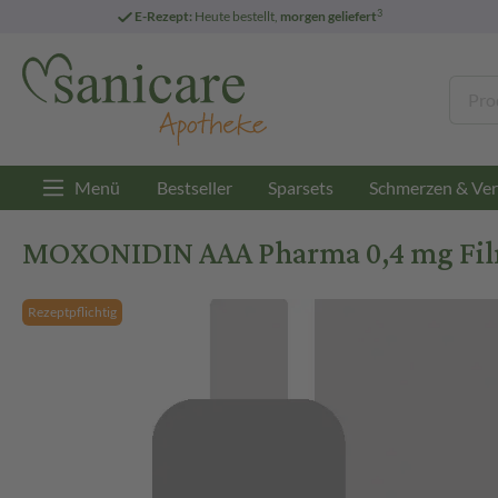
3
E-Rezept:
Heute bestellt,
morgen geliefert
Menü
Bestseller
Sparsets
Schmerzen & Ver
MOXONIDIN AAA Pharma 0,4 mg Film
Rezeptpflichtig