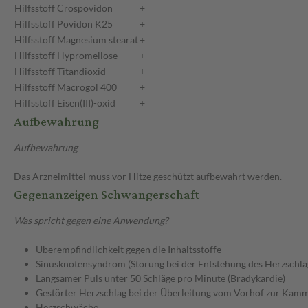
Hilfsstoff
Crospovidon
+
Hilfsstoff
Povidon K25
+
Hilfsstoff
Magnesium stearat
+
Hilfsstoff
Hypromellose
+
Hilfsstoff
Titandioxid
+
Hilfsstoff
Macrogol 400
+
Hilfsstoff
Eisen(III)-oxid
+
Aufbewahrung
Aufbewahrung
Das Arzneimittel muss vor Hitze geschützt aufbewahrt werden.
Gegenanzeigen Schwangerschaft
Was spricht gegen eine Anwendung?
Überempfindlichkeit gegen die Inhaltsstoffe
Sinusknotensyndrom (Störung bei der Entstehung des Herzschla
Langsamer Puls unter 50 Schläge pro Minute (Bradykardie)
Gestörter Herzschlag bei der Überleitung vom Vorhof zur Kamme
Herzschwäche