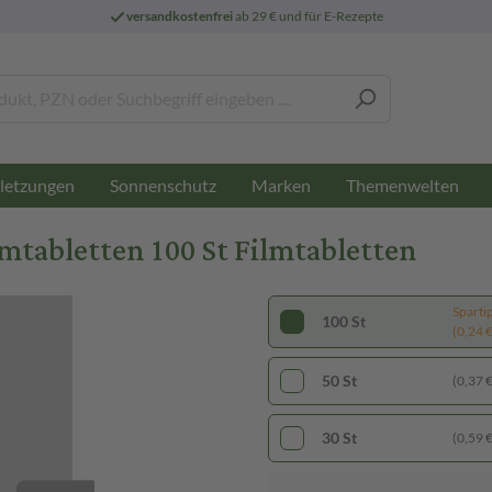
versandkostenfrei
ab 29 € und für E-Rezepte
letzungen
Sonnenschutz
Marken
Themenwelten
tabletten 100 St Filmtabletten
Sparti
100 St
(0,24 € 
50 St
(0,37 € 
30 St
(0,59 € 