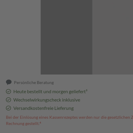
Abbildung kann abweichen
Persönliche Beratung
Heute bestellt und morgen geliefert³
Wechselwirkungscheck inklusive
Versandkostenfreie Lieferung
Bei der Einlösung eines Kassenrezeptes werden nur die gesetzlichen 
Rechnung gestellt.⁴