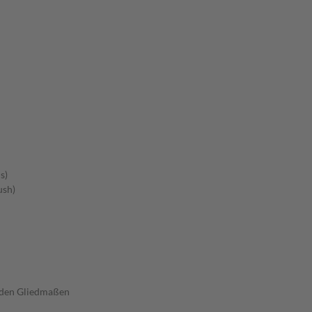
s)
ush)
 den Gliedmaßen