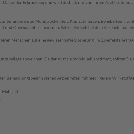
r Dauer der Erkrankung und wird deshalb nur von Ihrem Arzt bestimmt.
 unter anderem zu Mundtrockenheit, Kopfschmerzen, Benebeltsein, Schlä
it und Oberbauchbeschwerden. Setzen Sie sich bei dem Verdacht auf ei
d älteren Menschen auf eine gewissenhafte Dosierung. Im Zweifelsfalle f
gsbeilage abweichen. Da der Arzt sie individuell abstimmt, sollten Si
ür den Behandlungsbeginn stehen Arzneimittel mit niedrigerem Wirkstoff
r Mahlzeit
.