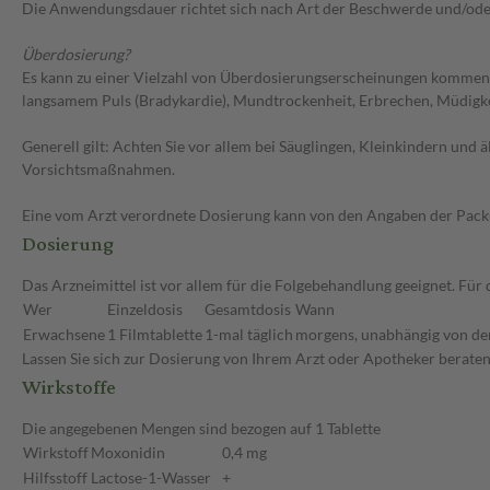
Die Anwendungsdauer richtet sich nach Art der Beschwerde und/ode
Überdosierung?
Es kann zu einer Vielzahl von Überdosierungserscheinungen kommen,
langsamem Puls (Bradykardie), Mundtrockenheit, Erbrechen, Müdigke
Generell gilt: Achten Sie vor allem bei Säuglingen, Kleinkindern un
Vorsichtsmaßnahmen.
Eine vom Arzt verordnete Dosierung kann von den Angaben der Packun
Dosierung
Das Arzneimittel ist vor allem für die Folgebehandlung geeignet. F
Wer
Einzeldosis
Gesamtdosis
Wann
Erwachsene
1 Filmtablette
1-mal täglich
morgens, unabhängig von de
Lassen Sie sich zur Dosierung von Ihrem Arzt oder Apotheker beraten
Wirkstoffe
Die angegebenen Mengen sind bezogen auf 1 Tablette
Wirkstoff
Moxonidin
0,4 mg
Hilfsstoff
Lactose-1-Wasser
+