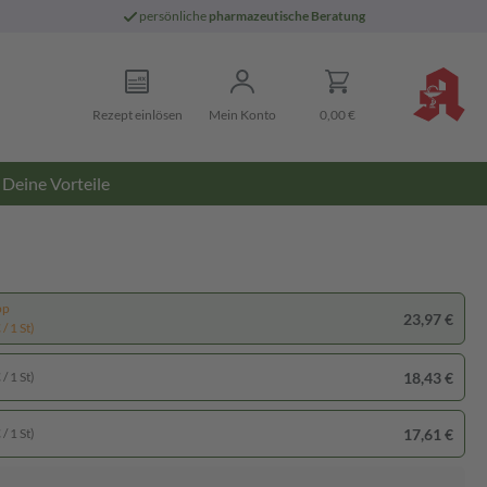
persönliche
pharmazeutische Beratung
Rezept einlösen
Mein Konto
0,00 €
Deine Vorteile
pp
23,97 €
/ 1 St)
18,43 €
/ 1 St)
17,61 €
/ 1 St)