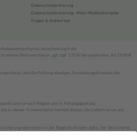
Datenschutzerklärung
Datenschutzerklärung - Mein Medikationsplan
Fragen & Antworten
pothekenverkaufspreis berechnet nach der
hriebene Mehrwertsteuer, ggf. zzgl. 3,95 € Versandkosten. Ab 29,00 €
kungschecks und die Prüfung etwaiger Anwendungshinweise des
itpunkt kann je nach Region und in Abhängigkeit der
 zu deiner Arzneimittelsicherheit dienen, die Lieferfrist um die
ersicherung übernimmt in der Regel die Kosten dafür, der Versicherte