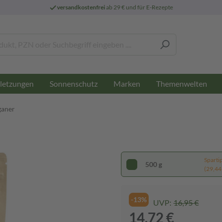
versandkostenfrei
ab 29 € und für E-Rezepte
letzungen
Sonnenschutz
Marken
Themenwelten
ganer
Sparti
500 g
(29,44 
-13%
UVP:
16,95 €
14,72 €