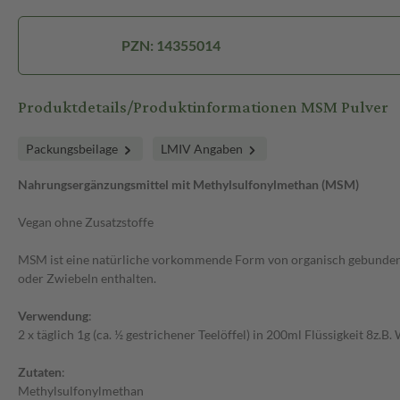
PZN: 14355014
Produktdetails/Produktinformationen MSM Pulver
Packungsbeilage
LMIV Angaben
Nahrungsergänzungsmittel mit Methylsulfonylmethan (MSM)
Vegan ohne Zusatzstoffe
MSM ist eine natürliche vorkommende Form von organisch gebundenem S
oder Zwiebeln enthalten.
Verwendung
:
2 x täglich 1g (ca. ½ gestrichener Teelöffel) in 200ml Flüssigkeit 8z.
Zutaten
:
Methylsulfonylmethan