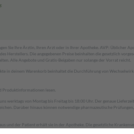
g
gen Sie Ihre Ärztin, Ihren Arzt oder in Ihrer Apotheke. AVP: Üblicher A
s Herstellers. Die angegebenen Preise beinhalten die gesetzlich vorgesc
alten. Alle Angebote und Gratis-Beigaben nur solange der Vorrat reicht.
dukte in deinem Warenkorb beinhaltet die Durchführung von Wechselwir
nd Produktinformationen lesen.
 uns werktags von Montag bis Freitag bis 18:00 Uhr. Der genaue Lieferze
ichen. Darüber hinaus können notwendige pharmazeutische Prüfungen, die
aus und der Patient erhält sie in der Apotheke. Die gesetzliche Krankenv