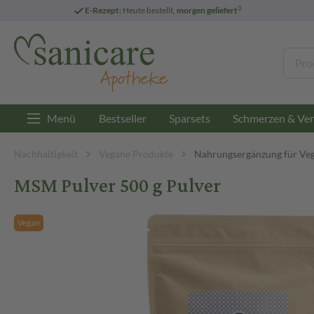
3
E-Rezept:
Heute bestellt,
morgen geliefert
Menü
Bestseller
Sparsets
Schmerzen & Ver
Nachhaltigkeit
Vegane Produkte
Nahrungsergänzung für Ve
MSM Pulver 500 g Pulver
Vegan