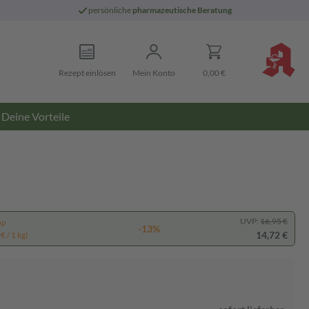
persönliche
pharmazeutische Beratung
Rezept einlösen
Mein Konto
0,00 €
Deine Vorteile
UVP:
16,95 €
pp
-13%
14,72 €
€ / 1 kg)