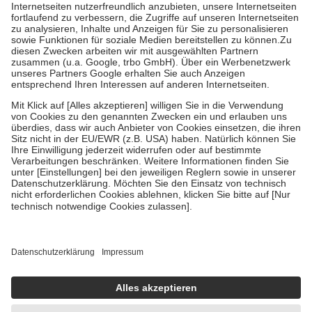
Kosten der Leistung zu entrichten.
Diese Regeln gelten grundsätzlich auch für Online-Apotheken.
Bei Heilmitteln und häuslicher Krankenpflege beträgt die
Zuzahlung zehn Prozent der Kosten sowie zehn Euro je
Verordnung.
Um das Engagement der Versicherten für ihre eigene Gesundheit zu
stärken und die besondere Stellung der Familie zu unterstützen,
fallen
keine Zuzahlungen
an bei:
• Kindern und Jugendlichen bis zum vollendeten 18. Lebensjahr
mit Ausnahme der Fahrkosten
• Untersuchungen zur Vorsorge und Früherkennung, die von der
GKV getragen werden
• empfohlenen Schutzimpfungen
• Harn- und Blutteststreifen
Wir nutzen Trusted Shops als unabhängigen Dienstleister für die
Einholung von Bewertungen. Trusted Shops hat Maßnahmen
getroffen, um sicherzustellen, dass es sich um echte Bewertungen
handelt. Mehr Informationen findest du hier:
https://help.etrusted.com/hc/de/articles/4419944605341
Einige Bilder und Inhalte wurden unter Zuhilfenahme künstlicher