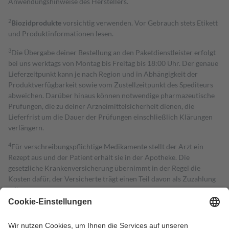
Anwendungshinweise des Herstellers.
2
Biozidprodukte
vorsichtig verwenden. Vor Gebrauch stets Etikett
und Produktinformationen lesen.
3
Die Übergabe deiner Bestellung an den Paketdienstleister erfolgt
bei uns werktags von Montag bis Freitag bis 18:00 Uhr. Der genaue
Lieferzeitpunkt kann je nach Region und in Abhängigkeit der
Produktverfügbarkeit sowie vom Zustellzeitpunkt des Spediteurs
abweichen. Darüber hinaus können notwendige pharmazeutische
Prüfungen, die zu deiner Arzneimittelsicherheit dienen, die
Lieferfrist um die Dauer der Prüfungen einschließlich Klärungen
verlängern.
4
Für verschreibungspflichtige Medikamente stellt der Arzt ein
Rezept aus und der Patient erhält sie in der Apotheke. Die
gesetzliche Krankenversicherung übernimmt in der Regel die
Kosten dafür, der Versicherte trägt einen Teil davon als Zuzahlung
mit.
Grundsätzlich leisten Mitglieder Zuzahlungen in Höhe von zehn
Prozent des Abgabepreises,
mindestens
jedoch
fünf Euro
und
höchstens zehn Euro.
Es sind jedoch nie mehr als die tatsächlichen