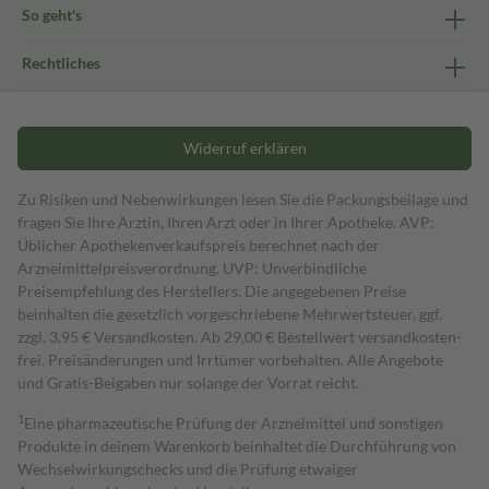
So geht's
Rechtliches
Widerruf erklären
Zu Risiken und Nebenwirkungen lesen Sie die Packungsbeilage und
fragen Sie Ihre Ärztin, Ihren Arzt oder in Ihrer Apotheke. AVP:
Üblicher Apothekenverkaufspreis berechnet nach der
Arzneimittelpreisverordnung. UVP: Unverbindliche
Preisempfehlung des Herstellers. Die angegebenen Preise
beinhalten die gesetzlich vorgeschriebene Mehrwertsteuer, ggf.
zzgl. 3,95 € Versandkosten. Ab 29,00 € Bestell­wert versand­kosten­
frei. Preisänderungen und Irrtümer vorbehalten. Alle Angebote
und Gratis-Beigaben nur solange der Vorrat reicht.
1
Eine pharmazeutische Prüfung der Arzneimittel und sonstigen
Produkte in deinem Warenkorb beinhaltet die Durchführung von
Wechselwirkungschecks und die Prüfung etwaiger