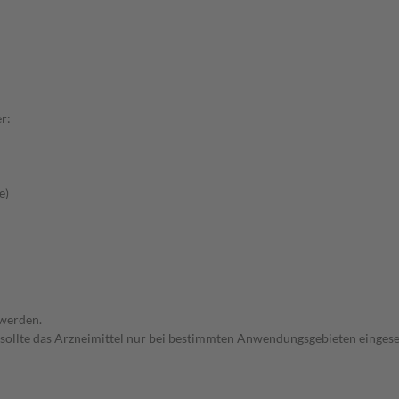
r:
e)
 werden.
 sollte das Arzneimittel nur bei bestimmten Anwendungsgebieten eingeset