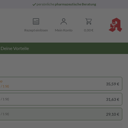
persönliche
pharmazeutische Beratung
Rezept einlösen
Mein Konto
0,00 €
Deine Vorteile
pp
35,59 €
/ 1 St)
31,63 €
/ 1 St)
29,10 €
/ 1 St)