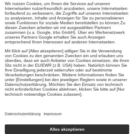
gesetzliche Krankenversicherung übernimmt in der Regel die
Kosten dafür, der Versicherte trägt einen Teil davon als Zuzahlung
mit.
Grundsätzlich leisten Mitglieder Zuzahlungen in Höhe von zehn
Prozent des Abgabepreises,
mindestens
jedoch
fünf Euro
und
höchstens zehn Euro.
Es sind jedoch nie mehr als die tatsächlichen
Kosten der Leistung zu entrichten.
Diese Regeln gelten grundsätzlich auch für Online-Apotheken.
Bei Heilmitteln und häuslicher Krankenpflege beträgt die
Zuzahlung zehn Prozent der Kosten sowie zehn Euro je
Verordnung.
Um das Engagement der Versicherten für ihre eigene Gesundheit zu
stärken und die besondere Stellung der Familie zu unterstützen,
fallen
keine Zuzahlungen
an bei:
• Kindern und Jugendlichen bis zum vollendeten 18. Lebensjahr
mit Ausnahme der Fahrkosten
• Untersuchungen zur Vorsorge und Früherkennung, die von der
GKV getragen werden
• empfohlenen Schutzimpfungen
• Harn- und Blutteststreifen
Wir nutzen Trusted Shops als unabhängigen Dienstleister für die