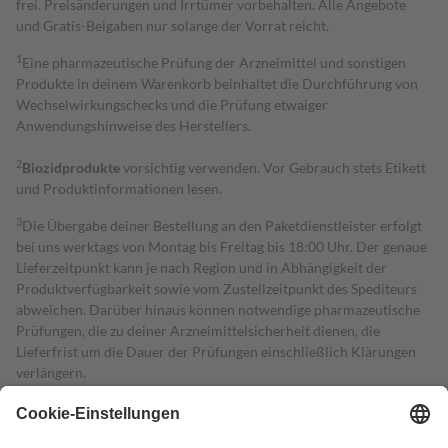
frei. Preisänderungen und Irrtümer vorbehalten. Alle Angebote
und Gratis-Beigaben nur solange der Vorrat reicht.
1
Eine pharmazeutische Prüfung der Arzneimittel und sonstigen
Produkte in deinem Warenkorb beinhaltet die Durchführung von
Wechselwirkungschecks und die Prüfung etwaiger
Anwendungshinweise des Herstellers.
2
Biozidprodukte
vorsichtig verwenden. Vor Gebrauch stets Etikett
und Produktinformationen lesen.
3
Die Übergabe deiner Bestellung an den Paketdienstleister erfolgt
bei uns werktags von Montag bis Freitag bis 18:00 Uhr. Der genaue
Lieferzeitpunkt kann je nach Region und in Abhängigkeit der
Produktverfügbarkeit sowie vom Zustellzeitpunkt des Spediteurs
abweichen. Darüber hinaus können notwendige pharmazeutische
Prüfungen, die zu deiner Arzneimittelsicherheit dienen, die
Lieferfrist um die Dauer der Prüfungen einschließlich Klärungen
verlängern.
4
Für verschreibungspflichtige Medikamente stellt der Arzt ein
Rezept aus und der Patient erhält sie in der Apotheke. Die