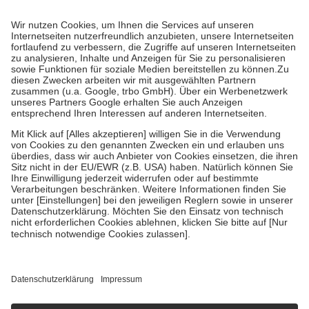
Prozent des Abgabepreises,
mindestens
jedoch
fünf Euro
und
höchstens zehn Euro.
Es sind jedoch nie mehr als die tatsächlichen
Kosten der Leistung zu entrichten.
Diese Regeln gelten grundsätzlich auch für Online-Apotheken.
Bei Heilmitteln und häuslicher Krankenpflege beträgt die
Zuzahlung zehn Prozent der Kosten sowie zehn Euro je
Verordnung.
Um das Engagement der Versicherten für ihre eigene Gesundheit zu
stärken und die besondere Stellung der Familie zu unterstützen,
fallen
keine Zuzahlungen
an bei:
• Kindern und Jugendlichen bis zum vollendeten 18. Lebensjahr
mit Ausnahme der Fahrkosten
• Untersuchungen zur Vorsorge und Früherkennung, die von der
GKV getragen werden
• empfohlenen Schutzimpfungen
• Harn- und Blutteststreifen
Wir nutzen Trusted Shops als unabhängigen Dienstleister für die
Einholung von Bewertungen. Trusted Shops hat Maßnahmen
getroffen, um sicherzustellen, dass es sich um echte Bewertungen
handelt. Mehr Informationen findest du hier:
https://help.etrusted.com/hc/de/articles/4419944605341