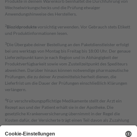
Produkte in deinem Warenkorb beinhaltet die Durchführung von
Wechselwirkungschecks und die Prüfung etwaiger
Anwendungshinweise des Herstellers.
2
Biozidprodukte
vorsichtig verwenden. Vor Gebrauch stets Etikett
und Produktinformationen lesen.
3
Die Übergabe deiner Bestellung an den Paketdienstleister erfolgt
bei uns werktags von Montag bis Freitag bis 18:00 Uhr. Der genaue
Lieferzeitpunkt kann je nach Region und in Abhängigkeit der
Produktverfügbarkeit sowie vom Zustellzeitpunkt des Spediteurs
abweichen. Darüber hinaus können notwendige pharmazeutische
Prüfungen, die zu deiner Arzneimittelsicherheit dienen, die
Lieferfrist um die Dauer der Prüfungen einschließlich Klärungen
verlängern.
4
Für verschreibungspflichtige Medikamente stellt der Arzt ein
Rezept aus und der Patient erhält sie in der Apotheke. Die
gesetzliche Krankenversicherung übernimmt in der Regel die
Kosten dafür, der Versicherte trägt einen Teil davon als Zuzahlung
mit.
Grundsätzlich leisten Mitglieder Zuzahlungen in Höhe von zehn