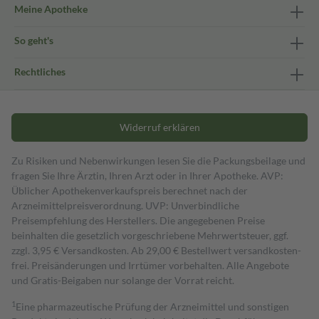
Meine Apotheke
So geht's
Rechtliches
Widerruf erklären
Zu Risiken und Nebenwirkungen lesen Sie die Packungsbeilage und
fragen Sie Ihre Ärztin, Ihren Arzt oder in Ihrer Apotheke. AVP:
Üblicher Apothekenverkaufspreis berechnet nach der
Arzneimittelpreisverordnung. UVP: Unverbindliche
Preisempfehlung des Herstellers. Die angegebenen Preise
beinhalten die gesetzlich vorgeschriebene Mehrwertsteuer, ggf.
zzgl. 3,95 € Versandkosten. Ab 29,00 € Bestell­wert versand­kosten­
frei. Preisänderungen und Irrtümer vorbehalten. Alle Angebote
und Gratis-Beigaben nur solange der Vorrat reicht.
1
Eine pharmazeutische Prüfung der Arzneimittel und sonstigen