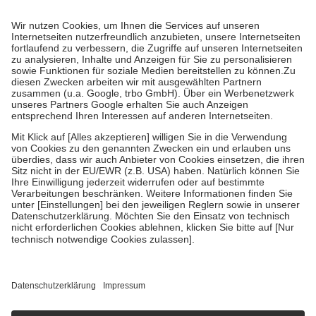
Prozent des Abgabepreises,
mindestens
jedoch
fünf Euro
und
höchstens zehn Euro.
Es sind jedoch nie mehr als die tatsächlichen
Kosten der Leistung zu entrichten.
Diese Regeln gelten grundsätzlich auch für Online-Apotheken.
Bei Heilmitteln und häuslicher Krankenpflege beträgt die
Zuzahlung zehn Prozent der Kosten sowie zehn Euro je
Verordnung.
Um das Engagement der Versicherten für ihre eigene Gesundheit zu
stärken und die besondere Stellung der Familie zu unterstützen,
fallen
keine Zuzahlungen
an bei:
• Kindern und Jugendlichen bis zum vollendeten 18. Lebensjahr
mit Ausnahme der Fahrkosten
• Untersuchungen zur Vorsorge und Früherkennung, die von der
GKV getragen werden
• empfohlenen Schutzimpfungen
• Harn- und Blutteststreifen
Wir nutzen Trusted Shops als unabhängigen Dienstleister für die
Einholung von Bewertungen. Trusted Shops hat Maßnahmen
getroffen, um sicherzustellen, dass es sich um echte Bewertungen
handelt. Mehr Informationen findest du hier:
https://help.etrusted.com/hc/de/articles/4419944605341