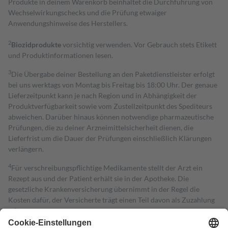
Produkte in deinem Warenkorb beinhaltet die Durchführung von
Wechselwirkungschecks und die Prüfung etwaiger
Anwendungshinweise des Herstellers.
2
Biozidprodukte
vorsichtig verwenden. Vor Gebrauch stets Etikett
und Produktinformationen lesen.
3
Die Übergabe deiner Bestellung an den Paketdienstleister erfolgt
bei uns werktags von Montag bis Freitag bis 18:00 Uhr. Der genaue
Lieferzeitpunkt kann je nach Region und in Abhängigkeit der
Produktverfügbarkeit sowie vom Zustellzeitpunkt des Spediteurs
abweichen. Darüber hinaus können notwendige pharmazeutische
Prüfungen, die zu deiner Arzneimittelsicherheit dienen, die
Lieferfrist um die Dauer der Prüfungen einschließlich Klärungen
verlängern.
4
Für verschreibungspflichtige Medikamente stellt der Arzt ein
Rezept aus und der Patient erhält sie in der Apotheke. Die
gesetzliche Krankenversicherung übernimmt in der Regel die
Kosten dafür, der Versicherte trägt einen Teil davon als Zuzahlung
mit.
Grundsätzlich leisten Mitglieder Zuzahlungen in Höhe von zehn