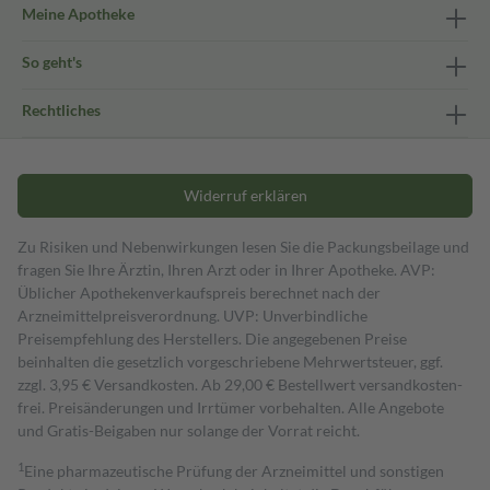
Meine Apotheke
So geht's
Rechtliches
Widerruf erklären
Zu Risiken und Nebenwirkungen lesen Sie die Packungsbeilage und
fragen Sie Ihre Ärztin, Ihren Arzt oder in Ihrer Apotheke. AVP:
Üblicher Apothekenverkaufspreis berechnet nach der
Arzneimittelpreisverordnung. UVP: Unverbindliche
Preisempfehlung des Herstellers. Die angegebenen Preise
beinhalten die gesetzlich vorgeschriebene Mehrwertsteuer, ggf.
zzgl. 3,95 € Versandkosten. Ab 29,00 € Bestell­wert versand­kosten­
frei. Preisänderungen und Irrtümer vorbehalten. Alle Angebote
und Gratis-Beigaben nur solange der Vorrat reicht.
1
Eine pharmazeutische Prüfung der Arzneimittel und sonstigen