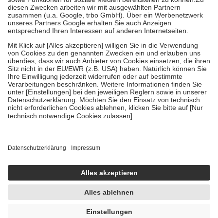
Kosten der Leistung zu entrichten.
Diese Regeln gelten grundsätzlich auch für Online-Apotheken.
Bei Heilmitteln und häuslicher Krankenpflege beträgt die
Zuzahlung zehn Prozent der Kosten sowie zehn Euro je
Verordnung.
Um das Engagement der Versicherten für ihre eigene Gesundheit zu
stärken und die besondere Stellung der Familie zu unterstützen,
fallen
keine Zuzahlungen
an bei:
• Kindern und Jugendlichen bis zum vollendeten 18. Lebensjahr
mit Ausnahme der Fahrkosten
• Untersuchungen zur Vorsorge und Früherkennung, die von der
GKV getragen werden
• empfohlenen Schutzimpfungen
• Harn- und Blutteststreifen
Wir nutzen Trusted Shops als unabhängigen Dienstleister für die
Einholung von Bewertungen. Trusted Shops hat Maßnahmen
getroffen, um sicherzustellen, dass es sich um echte Bewertungen
handelt. Mehr Informationen findest du hier:
https://help.etrusted.com/hc/de/articles/4419944605341