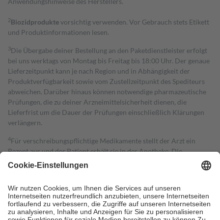
Anwendungshinweise des Herstellers.
2
Biozidprodukte
vorsichtig verwenden. Vor Gebrauch stets Etikett
und Produktinformationen lesen.
3
Die Übergabe deiner Bestellung an den Paketdienstleister erfolgt
bei uns werktags von Montag bis Freitag bis 18:00 Uhr. Der genaue
Lieferzeitpunkt kann je nach Region und in Abhängigkeit der
Produktverfügbarkeit sowie vom Zustellzeitpunkt des Spediteurs
abweichen. Darüber hinaus können notwendige pharmazeutische
Prüfungen, die zu deiner Arzneimittelsicherheit dienen, die
Lieferfrist um die Dauer der Prüfungen einschließlich Klärungen
verlängern.
4
Für verschreibungspflichtige Medikamente stellt der Arzt ein
Rezept aus und der Patient erhält sie in der Apotheke. Die
gesetzliche Krankenversicherung übernimmt in der Regel die
Kosten dafür, der Versicherte trägt einen Teil davon als Zuzahlung
mit.
Grundsätzlich leisten Mitglieder Zuzahlungen in Höhe von zehn
Prozent des Abgabepreises,
mindestens
jedoch
fünf Euro
und
höchstens zehn Euro.
Es sind jedoch nie mehr als die tatsächlichen