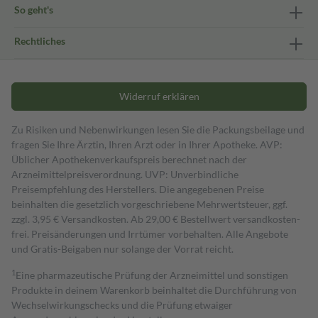
So geht's
Rechtliches
Widerruf erklären
Zu Risiken und Nebenwirkungen lesen Sie die Packungsbeilage und
fragen Sie Ihre Ärztin, Ihren Arzt oder in Ihrer Apotheke. AVP:
Üblicher Apothekenverkaufspreis berechnet nach der
Arzneimittelpreisverordnung. UVP: Unverbindliche
Preisempfehlung des Herstellers. Die angegebenen Preise
beinhalten die gesetzlich vorgeschriebene Mehrwertsteuer, ggf.
zzgl. 3,95 € Versandkosten. Ab 29,00 € Bestell­wert versand­kosten­
frei. Preisänderungen und Irrtümer vorbehalten. Alle Angebote
und Gratis-Beigaben nur solange der Vorrat reicht.
1
Eine pharmazeutische Prüfung der Arzneimittel und sonstigen
Produkte in deinem Warenkorb beinhaltet die Durchführung von
Wechselwirkungschecks und die Prüfung etwaiger