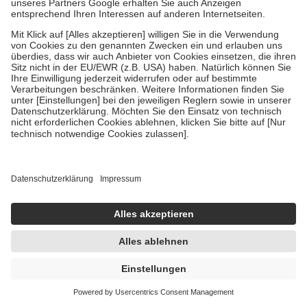
Bei Heilmitteln und häuslicher Krankenpflege beträgt die
Zuzahlung zehn Prozent der Kosten sowie zehn Euro je
Verordnung.
Um das Engagement der Versicherten für ihre eigene Gesundheit zu
stärken und die besondere Stellung der Familie zu unterstützen,
fallen
keine Zuzahlungen
an bei:
• Kindern und Jugendlichen bis zum vollendeten 18. Lebensjahr
mit Ausnahme der Fahrkosten
• Untersuchungen zur Vorsorge und Früherkennung, die von der
GKV getragen werden
• empfohlenen Schutzimpfungen
• Harn- und Blutteststreifen
Wir nutzen Trusted Shops als unabhängigen Dienstleister für die
Einholung von Bewertungen. Trusted Shops hat Maßnahmen
getroffen, um sicherzustellen, dass es sich um echte Bewertungen
handelt. Mehr Informationen findest du hier:
https://help.etrusted.com/hc/de/articles/4419944605341