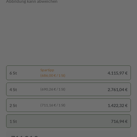
Abbildung kann abweichen
Spartipp
6 St
4.115,97 €
(686,00 € / 1 St)
4 St
2.761,04 €
(690,26 € / 1 St)
2 St
1.422,32 €
(711,16 € / 1 St)
1 St
716,94 €