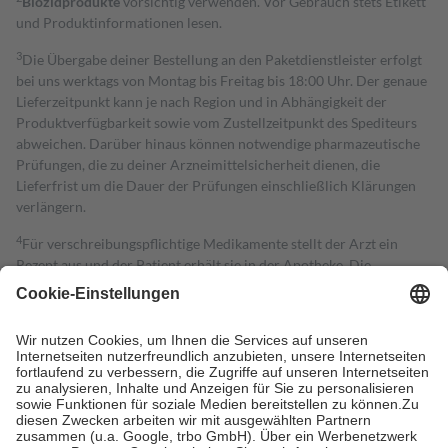
Biozidprodukte
vorsichtig verwenden. Vor Gebrauch stets Etikett
und Produktinformationen lesen.
3
Die Übergabe deiner Bestellung an den Paketdienstleister erfolgt
bei uns werktags von Montag bis Freitag bis 18:00 Uhr. Der genaue
Lieferzeitpunkt kann je nach Region und in Abhängigkeit der
Produktverfügbarkeit sowie vom Zustellzeitpunkt des Spediteurs
abweichen. Darüber hinaus können notwendige pharmazeutische
Prüfungen, die zu deiner Arzneimittelsicherheit dienen, die
Lieferfrist um die Dauer der Prüfungen einschließlich Klärungen
verlängern.
4
Für verschreibungspflichtige Medikamente stellt der Arzt ein
Rezept aus und der Patient erhält sie in der Apotheke. Die
gesetzliche Krankenversicherung übernimmt in der Regel die
Kosten dafür, der Versicherte trägt einen Teil davon als Zuzahlung
mit.
Grundsätzlich leisten Mitglieder Zuzahlungen in Höhe von zehn
Prozent des Abgabepreises,
mindestens
jedoch
fünf Euro
und
höchstens zehn Euro.
Es sind jedoch nie mehr als die tatsächlichen
Kosten der Leistung zu entrichten.
Diese Regeln gelten grundsätzlich auch für Online-Apotheken.