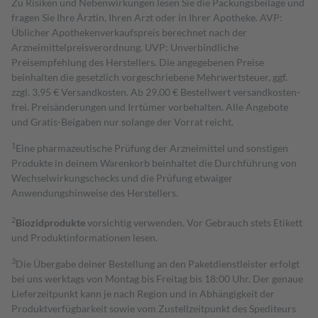
Zu Risiken und Nebenwirkungen lesen Sie die Packungsbeilage und
fragen Sie Ihre Ärztin, Ihren Arzt oder in Ihrer Apotheke. AVP:
Üblicher Apothekenverkaufspreis berechnet nach der
Arzneimittelpreisverordnung. UVP: Unverbindliche
Preisempfehlung des Herstellers. Die angegebenen Preise
beinhalten die gesetzlich vorgeschriebene Mehrwertsteuer, ggf.
zzgl. 3,95 € Versandkosten. Ab 29,00 € Bestell­wert versand­kosten­
frei. Preisänderungen und Irrtümer vorbehalten. Alle Angebote
und Gratis-Beigaben nur solange der Vorrat reicht.
1
Eine pharmazeutische Prüfung der Arzneimittel und sonstigen
Produkte in deinem Warenkorb beinhaltet die Durchführung von
Wechselwirkungschecks und die Prüfung etwaiger
Anwendungshinweise des Herstellers.
2
Biozidprodukte
vorsichtig verwenden. Vor Gebrauch stets Etikett
und Produktinformationen lesen.
3
Die Übergabe deiner Bestellung an den Paketdienstleister erfolgt
bei uns werktags von Montag bis Freitag bis 18:00 Uhr. Der genaue
Lieferzeitpunkt kann je nach Region und in Abhängigkeit der
Produktverfügbarkeit sowie vom Zustellzeitpunkt des Spediteurs