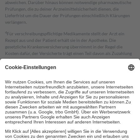
abweichen. Darüber hinaus können notwendige pharmazeutische
Prüfungen, die zu deiner Arzneimittelsicherheit dienen, die
Lieferfrist um die Dauer der Prüfungen einschließlich Klärungen
verlängern.
4
Für verschreibungspflichtige Medikamente stellt der Arzt ein
Rezept aus und der Patient erhält sie in der Apotheke. Die
gesetzliche Krankenversicherung übernimmt in der Regel die
Kosten dafür, der Versicherte trägt einen Teil davon als Zuzahlung
mit.
Grundsätzlich leisten Mitglieder Zuzahlungen in Höhe von zehn
Prozent des Abgabepreises,
mindestens
jedoch
fünf Euro
und
höchstens zehn Euro.
Es sind jedoch nie mehr als die tatsächlichen
Kosten der Leistung zu entrichten.
Diese Regeln gelten grundsätzlich auch für Online-Apotheken.
Bei Heilmitteln und häuslicher Krankenpflege beträgt die
Zuzahlung zehn Prozent der Kosten sowie zehn Euro je
Verordnung.
Um das Engagement der Versicherten für ihre eigene Gesundheit zu
stärken und die besondere Stellung der Familie zu unterstützen,
fallen
keine Zuzahlungen
an bei:
• Kindern und Jugendlichen bis zum vollendeten 18. Lebensjahr