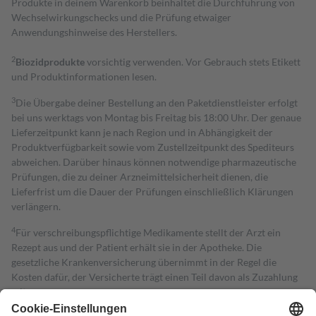
Produkte in deinem Warenkorb beinhaltet die Durchführung von
Wechselwirkungschecks und die Prüfung etwaiger
Anwendungshinweise des Herstellers.
2
Biozidprodukte
vorsichtig verwenden. Vor Gebrauch stets Etikett
und Produktinformationen lesen.
3
Die Übergabe deiner Bestellung an den Paketdienstleister erfolgt
bei uns werktags von Montag bis Freitag bis 18:00 Uhr. Der genaue
Lieferzeitpunkt kann je nach Region und in Abhängigkeit der
Produktverfügbarkeit sowie vom Zustellzeitpunkt des Spediteurs
abweichen. Darüber hinaus können notwendige pharmazeutische
Prüfungen, die zu deiner Arzneimittelsicherheit dienen, die
Lieferfrist um die Dauer der Prüfungen einschließlich Klärungen
verlängern.
4
Für verschreibungspflichtige Medikamente stellt der Arzt ein
Rezept aus und der Patient erhält sie in der Apotheke. Die
gesetzliche Krankenversicherung übernimmt in der Regel die
Kosten dafür, der Versicherte trägt einen Teil davon als Zuzahlung
mit.
Grundsätzlich leisten Mitglieder Zuzahlungen in Höhe von zehn