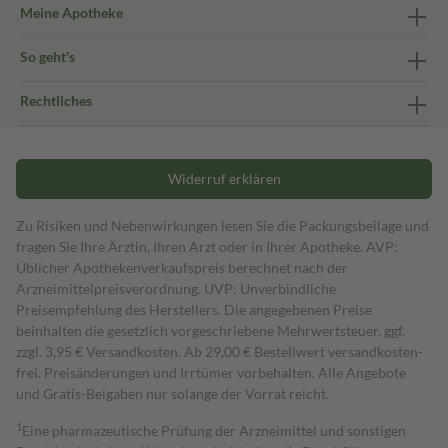
Meine Apotheke
So geht's
Rechtliches
Widerruf erklären
Zu Risiken und Nebenwirkungen lesen Sie die Packungsbeilage und
fragen Sie Ihre Ärztin, Ihren Arzt oder in Ihrer Apotheke. AVP:
Üblicher Apothekenverkaufspreis berechnet nach der
Arzneimittelpreisverordnung. UVP: Unverbindliche
Preisempfehlung des Herstellers. Die angegebenen Preise
beinhalten die gesetzlich vorgeschriebene Mehrwertsteuer, ggf.
zzgl. 3,95 € Versandkosten. Ab 29,00 € Bestell­wert versand­kosten­
frei. Preisänderungen und Irrtümer vorbehalten. Alle Angebote
und Gratis-Beigaben nur solange der Vorrat reicht.
1
Eine pharmazeutische Prüfung der Arzneimittel und sonstigen