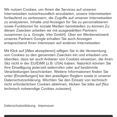
Prozent des Abgabepreises,
mindestens
jedoch
fünf Euro
und
höchstens zehn Euro.
Es sind jedoch nie mehr als die tatsächlichen
Kosten der Leistung zu entrichten.
Diese Regeln gelten grundsätzlich auch für Online-Apotheken.
Bei Heilmitteln und häuslicher Krankenpflege beträgt die
Zuzahlung zehn Prozent der Kosten sowie zehn Euro je
Verordnung.
Um das Engagement der Versicherten für ihre eigene Gesundheit zu
stärken und die besondere Stellung der Familie zu unterstützen,
fallen
keine Zuzahlungen
an bei:
• Kindern und Jugendlichen bis zum vollendeten 18. Lebensjahr
mit Ausnahme der Fahrkosten
• Untersuchungen zur Vorsorge und Früherkennung, die von der
GKV getragen werden
• empfohlenen Schutzimpfungen
• Harn- und Blutteststreifen
Wir nutzen Trusted Shops als unabhängigen Dienstleister für die
Einholung von Bewertungen. Trusted Shops hat Maßnahmen
getroffen, um sicherzustellen, dass es sich um echte Bewertungen
handelt. Mehr Informationen findest du hier:
https://help.etrusted.com/hc/de/articles/4419944605341