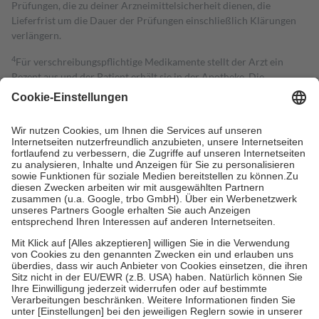
Prüfungen, die zu deiner Arzneimittelsicherheit dienen, die
Lieferfrist um die Dauer der Prüfungen einschließlich Klärungen
verlängern.
4
Für verschreibungspflichtige Medikamente stellt der Arzt ein
Rezept aus und der Patient erhält sie in der Apotheke. Die
gesetzliche Krankenversicherung übernimmt in der Regel die
Kosten dafür, der Versicherte trägt einen Teil davon als Zuzahlung
mit.
Grundsätzlich leisten Mitglieder Zuzahlungen in Höhe von zehn
Prozent des Abgabepreises,
mindestens
jedoch
fünf Euro
und
höchstens zehn Euro.
Es sind jedoch nie mehr als die tatsächlichen
Kosten der Leistung zu entrichten.
Diese Regeln gelten grundsätzlich auch für Online-Apotheken.
Bei Heilmitteln und häuslicher Krankenpflege beträgt die
Zuzahlung zehn Prozent der Kosten sowie zehn Euro je
Verordnung.
Um das Engagement der Versicherten für ihre eigene Gesundheit zu
stärken und die besondere Stellung der Familie zu unterstützen,
fallen
keine Zuzahlungen
an bei:
• Kindern und Jugendlichen bis zum vollendeten 18. Lebensjahr
mit Ausnahme der Fahrkosten