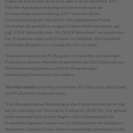
fragen Sie Ihre Ärztin, Ihren Arzt oder in Ihrer Apotheke. AVP:
Üblicher Apothekenverkaufspreis berechnet nach der
Arzneimittelpreisverordnung. UVP: Unverbindliche
Preisempfehlung des Herstellers. Die angegebenen Preise
beinhalten die gesetzlich vorgeschriebene Mehrwertsteuer, ggf.
zzgl. 3,95 € Versandkosten. Ab 29,00 € Bestell­wert versand­kosten­
frei. Preisänderungen und Irrtümer vorbehalten. Alle Angebote
und Gratis-Beigaben nur solange der Vorrat reicht.
1
Eine pharmazeutische Prüfung der Arzneimittel und sonstigen
Produkte in deinem Warenkorb beinhaltet die Durchführung von
Wechselwirkungschecks und die Prüfung etwaiger
Anwendungshinweise des Herstellers.
2
Biozidprodukte
vorsichtig verwenden. Vor Gebrauch stets Etikett
und Produktinformationen lesen.
3
Die Übergabe deiner Bestellung an den Paketdienstleister erfolgt
bei uns werktags von Montag bis Freitag bis 18:00 Uhr. Der genaue
Lieferzeitpunkt kann je nach Region und in Abhängigkeit der
Produktverfügbarkeit sowie vom Zustellzeitpunkt des Spediteurs
abweichen. Darüber hinaus können notwendige pharmazeutische