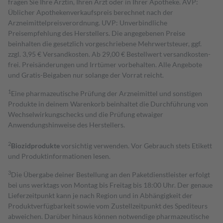
fragen Sie Ihre Ärztin, Ihren Arzt oder in Ihrer Apotheke. AVP:
Üblicher Apothekenverkaufspreis berechnet nach der
Arzneimittelpreisverordnung. UVP: Unverbindliche
Preisempfehlung des Herstellers. Die angegebenen Preise
beinhalten die gesetzlich vorgeschriebene Mehrwertsteuer, ggf.
zzgl. 3,95 € Versandkosten. Ab 29,00 € Bestell­wert versand­kosten­
frei. Preisänderungen und Irrtümer vorbehalten. Alle Angebote
und Gratis-Beigaben nur solange der Vorrat reicht.
1
Eine pharmazeutische Prüfung der Arzneimittel und sonstigen
Produkte in deinem Warenkorb beinhaltet die Durchführung von
Wechselwirkungschecks und die Prüfung etwaiger
Anwendungshinweise des Herstellers.
2
Biozidprodukte
vorsichtig verwenden. Vor Gebrauch stets Etikett
und Produktinformationen lesen.
3
Die Übergabe deiner Bestellung an den Paketdienstleister erfolgt
bei uns werktags von Montag bis Freitag bis 18:00 Uhr. Der genaue
Lieferzeitpunkt kann je nach Region und in Abhängigkeit der
Produktverfügbarkeit sowie vom Zustellzeitpunkt des Spediteurs
abweichen. Darüber hinaus können notwendige pharmazeutische