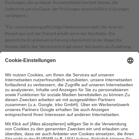
Prüfungen, die zu deiner Arzneimittelsicherheit dienen, die
Lieferfrist um die Dauer der Prüfungen einschließlich Klärungen
verlängern.
4
Für verschreibungspflichtige Medikamente stellt der Arzt ein
Rezept aus und der Patient erhält sie in der Apotheke. Die
gesetzliche Krankenversicherung übernimmt in der Regel die
Kosten dafür, der Versicherte trägt einen Teil davon als Zuzahlung
mit.
Grundsätzlich leisten Mitglieder Zuzahlungen in Höhe von zehn
Prozent des Abgabepreises,
mindestens
jedoch
fünf Euro
und
höchstens zehn Euro.
Es sind jedoch nie mehr als die tatsächlichen
Kosten der Leistung zu entrichten.
Diese Regeln gelten grundsätzlich auch für Online-Apotheken.
Bei Heilmitteln und häuslicher Krankenpflege beträgt die
Zuzahlung zehn Prozent der Kosten sowie zehn Euro je
Verordnung.
Um das Engagement der Versicherten für ihre eigene Gesundheit zu
stärken und die besondere Stellung der Familie zu unterstützen,
fallen
keine Zuzahlungen
an bei:
• Kindern und Jugendlichen bis zum vollendeten 18. Lebensjahr
mit Ausnahme der Fahrkosten