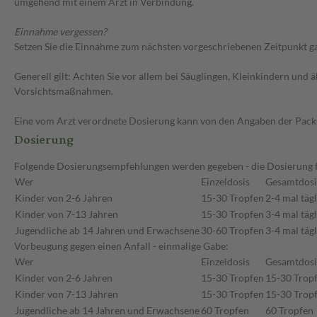
umgehend mit einem Arzt in Verbindung.
Einnahme vergessen?
Setzen Sie die Einnahme zum nächsten vorgeschriebenen Zeitpunkt gan
Generell gilt: Achten Sie vor allem bei Säuglingen, Kleinkindern un
Vorsichtsmaßnahmen.
Eine vom Arzt verordnete Dosierung kann von den Angaben der Packun
Dosierung
Folgende Dosierungsempfehlungen werden gegeben - die Dosierung fü
Wer
Einzeldosis
Gesamtdosi
Kinder von 2-6 Jahren
15-30 Tropfen
2-4 mal täg
Kinder von 7-13 Jahren
15-30 Tropfen
3-4 mal täg
Jugendliche ab 14 Jahren und Erwachsene
30-60 Tropfen
3-4 mal täg
Vorbeugung gegen einen Anfall - einmalige Gabe:
Wer
Einzeldosis
Gesamtdosi
Kinder von 2-6 Jahren
15-30 Tropfen
15-30 Trop
Kinder von 7-13 Jahren
15-30 Tropfen
15-30 Trop
Jugendliche ab 14 Jahren und Erwachsene
60 Tropfen
60 Tropfen