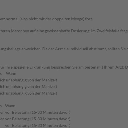
z normal (also nicht mit der doppelten Menge) fort.
d älteren Menschen auf eine gewissenhafte Dosierung. Im Zweifelsfalle f
gsbeilage abweichen. Da der Arzt sie individuell abstimmt, sollten Si
r Ihre spezielle Erkrankung besprechen Sie am besten mit Ihrem Arzt: 
s
Wann
lich
unabhängig von der Mahlzeit
lich
unabhängig von der Mahlzeit
lich
unabhängig von der Mahlzeit
s
Wann
fen
vor Belastung (15-30 Minuten davor)
fen
vor Belastung (15-30 Minuten davor)
vor Belastung (15-30 Minuten davor)