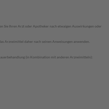
ragen Sie Ihren Arzt oder Apotheker nach etwaigen Auswirkungen oder
e das Arzneimittel daher nach seinen Anweisungen anwenden.
Dauerbehandlung (in Kombination mit anderen Arzneimitteln):