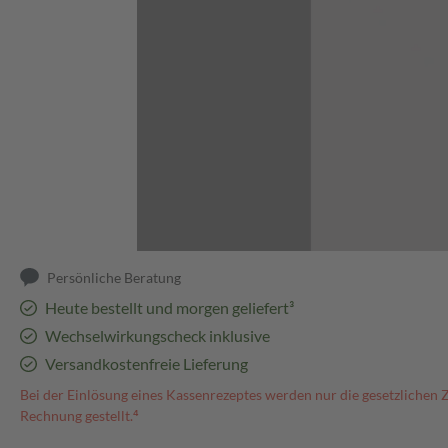
Abbildung kann abweichen
Persönliche Beratung
Heute bestellt und morgen geliefert³
Wechselwirkungscheck inklusive
Versandkostenfreie Lieferung
Bei der Einlösung eines Kassenrezeptes werden nur die gesetzlichen 
Rechnung gestellt.⁴