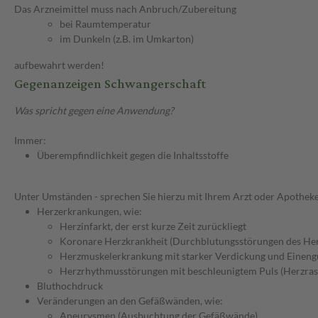
Das Arzneimittel muss nach Anbruch/Zubereitung
bei Raumtemperatur
im Dunkeln (z.B. im Umkarton)
aufbewahrt werden!
Gegenanzeigen Schwangerschaft
Was spricht gegen eine Anwendung?
Immer:
Überempfindlichkeit gegen die Inhaltsstoffe
Unter Umständen - sprechen Sie hierzu mit Ihrem Arzt oder Apotheke
Herzerkrankungen, wie:
Herzinfarkt, der erst kurze Zeit zurückliegt
Koronare Herzkrankheit (Durchblutungsstörungen des He
Herzmuskelerkrankung mit starker Verdickung und Einen
Herzrhythmusstörungen mit beschleunigtem Puls (Herzras
Bluthochdruck
Veränderungen an den Gefäßwänden, wie:
Aneurysmen (Ausbuchtung der Gefäßwände)