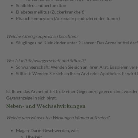
Schilddrüsenüberfunktion
Diabetes mellitus (Zuckerkrankheit)
Phäochromocytom (Adrenalin produzierender Tumor)
Welche Altersgruppe ist zu beachten?
Säuglinge und Kleinkinder unter 2 Jahren: Das Arzneimittel dar
Was ist mit Schwangerschaft und Stillzeit?
Schwangerschaft: Wenden Sie sich an Ihren Arzt. Es spielen ve
Stillzeit: Wenden Sie sich an Ihren Arzt oder Apotheker. Er wi
Ist Ihnen das Arzneimittel trotz einer Gegenanzeige verordnet worden
Gegenanzeige in sich birgt.
Neben- und Wechselwirkungen
Welche unerwünschten Wirkungen können auftreten?
Magen-Darm-Beschwerden, wie:
Übelkeit