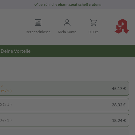
persönliche
pharmazeutische Beratung
Rezept einlösen
Mein Konto
0,00 €
Deine Vorteile
pp
45,17 €
 € / 1 l)
28,32 €
 € / 1 l)
18,24 €
 € / 1 l)