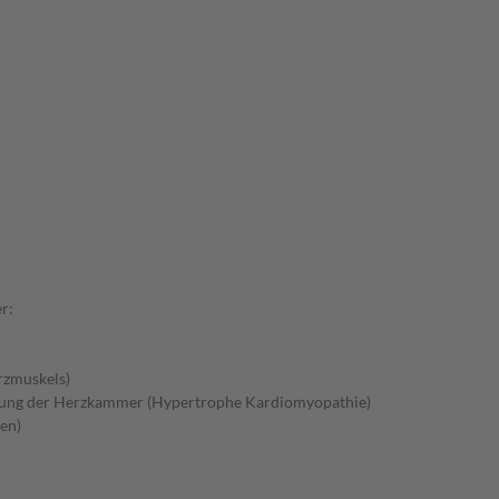
r:
rzmuskels)
gung der Herzkammer (Hypertrophe Kardiomyopathie)
en)