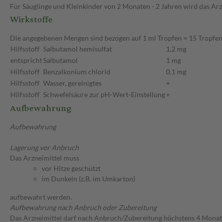
Für Säuglinge und Kleinkinder von 2 Monaten - 2 Jahren wird das Ar
Wirkstoffe
Die angegebenen Mengen sind bezogen auf 1 ml Tropfen = 15 Tropfe
Hilfsstoff
Salbutamol hemisulfat
1,2 mg
entspricht
Salbutamol
1 mg
Hilfsstoff
Benzalkonium chlorid
0,1 mg
Hilfsstoff
Wasser, gereinigtes
+
Hilfsstoff
Schwefelsäure zur pH-Wert-Einstellung
+
Aufbewahrung
Aufbewahrung
Lagerung vor Anbruch
Das Arzneimittel muss
vor Hitze geschützt
im Dunkeln (z.B. im Umkarton)
aufbewahrt werden.
Aufbewahrung nach Anbruch oder Zubereitung
Das Arzneimittel darf nach Anbruch/Zubereitung höchstens 4 Mona