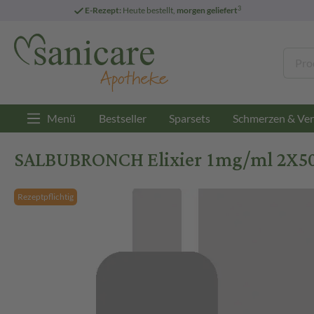
3
E-Rezept:
Heute bestellt,
morgen geliefert
Menü
Bestseller
Sparsets
Schmerzen & Ver
SALBUBRONCH Elixier 1mg/ml 2X50
Rezeptpflichtig