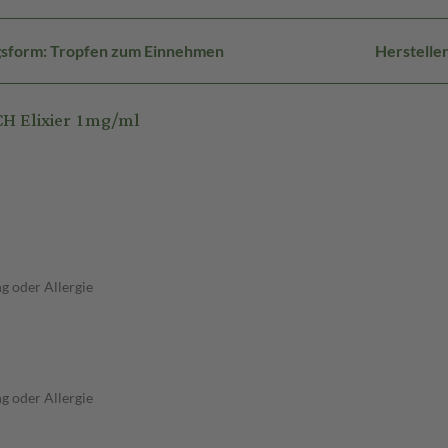
sform: Tropfen zum Einnehmen
Herstelle
H Elixier 1mg/ml
g oder Allergie
g oder Allergie