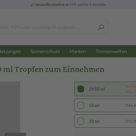
versandkostenfrei
ab 29 € und für E-Rezepte
letzungen
Sonnenschutz
Marken
Themenwelten
 ml Tropfen zum Einnehmen
Sparti
2X50 ml
(451,70
50 ml
(566,40
20 ml
(912,00