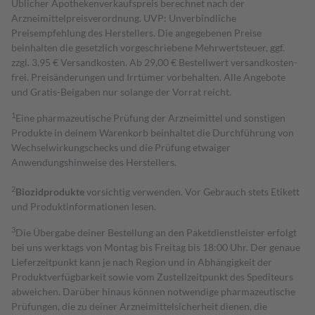
Üblicher Apothekenverkaufspreis berechnet nach der
Arzneimittelpreisverordnung. UVP: Unverbindliche
Preisempfehlung des Herstellers. Die angegebenen Preise
beinhalten die gesetzlich vorgeschriebene Mehrwertsteuer, ggf.
zzgl. 3,95 € Versandkosten. Ab 29,00 € Bestell­wert versand­kosten­
frei. Preisänderungen und Irrtümer vorbehalten. Alle Angebote
und Gratis-Beigaben nur solange der Vorrat reicht.
1
Eine pharmazeutische Prüfung der Arzneimittel und sonstigen
Produkte in deinem Warenkorb beinhaltet die Durchführung von
Wechselwirkungschecks und die Prüfung etwaiger
Anwendungshinweise des Herstellers.
2
Biozidprodukte
vorsichtig verwenden. Vor Gebrauch stets Etikett
und Produktinformationen lesen.
3
Die Übergabe deiner Bestellung an den Paketdienstleister erfolgt
bei uns werktags von Montag bis Freitag bis 18:00 Uhr. Der genaue
Lieferzeitpunkt kann je nach Region und in Abhängigkeit der
Produktverfügbarkeit sowie vom Zustellzeitpunkt des Spediteurs
abweichen. Darüber hinaus können notwendige pharmazeutische
Prüfungen, die zu deiner Arzneimittelsicherheit dienen, die