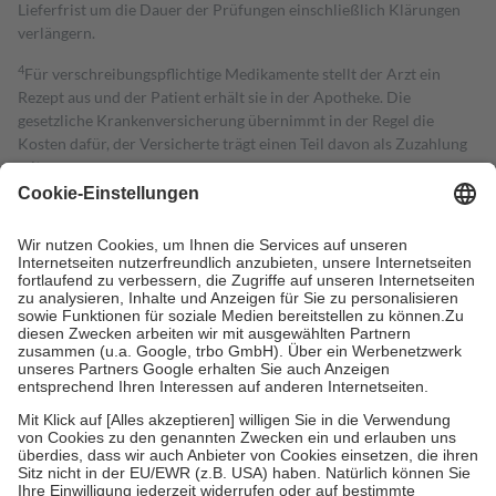
Lieferfrist um die Dauer der Prüfungen einschließlich Klärungen
verlängern.
4
Für verschreibungspflichtige Medikamente stellt der Arzt ein
Rezept aus und der Patient erhält sie in der Apotheke. Die
gesetzliche Krankenversicherung übernimmt in der Regel die
Kosten dafür, der Versicherte trägt einen Teil davon als Zuzahlung
mit.
Grundsätzlich leisten Mitglieder Zuzahlungen in Höhe von zehn
Prozent des Abgabepreises,
mindestens
jedoch
fünf Euro
und
höchstens zehn Euro.
Es sind jedoch nie mehr als die tatsächlichen
Kosten der Leistung zu entrichten.
Diese Regeln gelten grundsätzlich auch für Online-Apotheken.
Bei Heilmitteln und häuslicher Krankenpflege beträgt die
Zuzahlung zehn Prozent der Kosten sowie zehn Euro je
Verordnung.
Um das Engagement der Versicherten für ihre eigene Gesundheit zu
stärken und die besondere Stellung der Familie zu unterstützen,
fallen
keine Zuzahlungen
an bei:
• Kindern und Jugendlichen bis zum vollendeten 18. Lebensjahr
mit Ausnahme der Fahrkosten
• Untersuchungen zur Vorsorge und Früherkennung, die von der