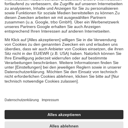
Diese Regeln gelten grundsätzlich auch für Online-Apotheken.
Bei Heilmitteln und häuslicher Krankenpflege beträgt die
Zuzahlung zehn Prozent der Kosten sowie zehn Euro je
Verordnung.
Um das Engagement der Versicherten für ihre eigene Gesundheit zu
stärken und die besondere Stellung der Familie zu unterstützen,
fallen
keine Zuzahlungen
an bei:
• Kindern und Jugendlichen bis zum vollendeten 18. Lebensjahr
mit Ausnahme der Fahrkosten
• Untersuchungen zur Vorsorge und Früherkennung, die von der
GKV getragen werden
• empfohlenen Schutzimpfungen
• Harn- und Blutteststreifen
Wir nutzen Trusted Shops als unabhängigen Dienstleister für die
Einholung von Bewertungen. Trusted Shops hat Maßnahmen
getroffen, um sicherzustellen, dass es sich um echte Bewertungen
handelt. Mehr Informationen findest du hier:
https://help.etrusted.com/hc/de/articles/4419944605341
Einige Bilder und Inhalte wurden unter Zuhilfenahme künstlicher
Intelligenz erstellt.