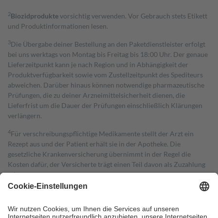
2
Biozidprodukte
vorsichtig verwenden. Vor Gebrauch stets Etikett
und Produktinformationen lesen.
3
Die Übergabe deiner Bestellung an den Paketdienstleister erfolgt
bei uns werktags von Montag bis Freitag bis 18:00 Uhr. Der genaue
Lieferzeitpunkt kann je nach Region und in Abhängigkeit der
Produktverfügbarkeit sowie vom Zustellzeitpunkt des Spediteurs
abweichen. Darüber hinaus können notwendige pharmazeutische
Prüfungen, die zu deiner Arzneimittelsicherheit dienen, die
Lieferfrist um die Dauer der Prüfungen einschließlich Klärungen
verlängern.
4
Für verschreibungspflichtige Medikamente stellt der Arzt ein
Rezept aus und der Patient erhält sie in der Apotheke. Die
gesetzliche Krankenversicherung übernimmt in der Regel die
Kosten dafür, der Versicherte trägt einen Teil davon als Zuzahlung
mit.
Grundsätzlich leisten Mitglieder Zuzahlungen in Höhe von zehn
Prozent des Abgabepreises,
mindestens
jedoch
fünf Euro
und
höchstens zehn Euro.
Es sind jedoch nie mehr als die tatsächlichen
Kosten der Leistung zu entrichten.