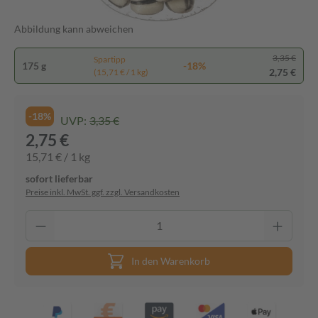
Abbildung kann abweichen
3,35 €
Spartipp
175 g
-18%
2,75 €
(15,71 € / 1 kg)
-18%
UVP:
3,35 €
2,75 €
15,71 € / 1 kg
sofort lieferbar
Preise inkl. MwSt. ggf. zzgl. Versandkosten
In den Warenkorb