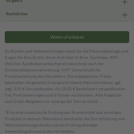
So geht's
Rechtliches
Widerruf erklären
Zu Risiken und Nebenwirkungen lesen Sie die Packungsbeilage und
fragen Sie Ihre Ärztin, Ihren Arzt oder in Ihrer Apotheke. AVP:
Üblicher Apothekenverkaufspreis berechnet nach der
Arzneimittelpreisverordnung. UVP: Unverbindliche
Preisempfehlung des Herstellers. Die angegebenen Preise
beinhalten die gesetzlich vorgeschriebene Mehrwertsteuer, ggf.
zzgl. 3,95 € Versandkosten. Ab 29,00 € Bestell­wert versand­kosten­
frei. Preisänderungen und Irrtümer vorbehalten. Alle Angebote
und Gratis-Beigaben nur solange der Vorrat reicht.
1
Eine pharmazeutische Prüfung der Arzneimittel und sonstigen
Produkte in deinem Warenkorb beinhaltet die Durchführung von
Wechselwirkungschecks und die Prüfung etwaiger
Anwendungshinweise des Herstellers.