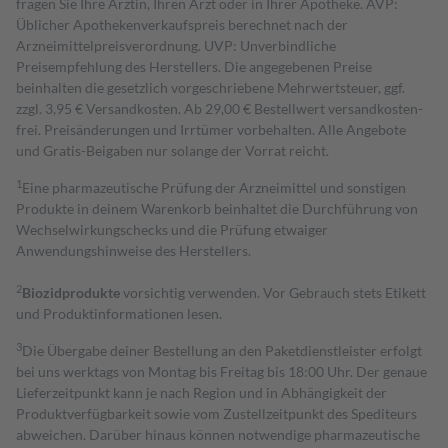
fragen Sie Ihre Ärztin, Ihren Arzt oder in Ihrer Apotheke. AVP:
Üblicher Apothekenverkaufspreis berechnet nach der
Arzneimittelpreisverordnung. UVP: Unverbindliche
Preisempfehlung des Herstellers. Die angegebenen Preise
beinhalten die gesetzlich vorgeschriebene Mehrwertsteuer, ggf.
zzgl. 3,95 € Versandkosten. Ab 29,00 € Bestell­wert versand­kosten­
frei. Preisänderungen und Irrtümer vorbehalten. Alle Angebote
und Gratis-Beigaben nur solange der Vorrat reicht.
1
Eine pharmazeutische Prüfung der Arzneimittel und sonstigen
Produkte in deinem Warenkorb beinhaltet die Durchführung von
Wechselwirkungschecks und die Prüfung etwaiger
Anwendungshinweise des Herstellers.
2
Biozidprodukte
vorsichtig verwenden. Vor Gebrauch stets Etikett
und Produktinformationen lesen.
3
Die Übergabe deiner Bestellung an den Paketdienstleister erfolgt
bei uns werktags von Montag bis Freitag bis 18:00 Uhr. Der genaue
Lieferzeitpunkt kann je nach Region und in Abhängigkeit der
Produktverfügbarkeit sowie vom Zustellzeitpunkt des Spediteurs
abweichen. Darüber hinaus können notwendige pharmazeutische