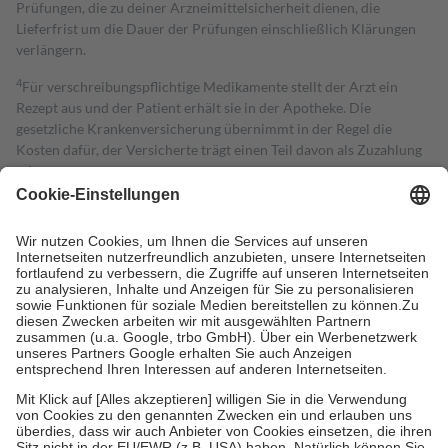
Prüfungen, die zu deiner Arzneimittelsicherheit dienen, die
Lieferfrist um die Dauer der Prüfungen einschließlich Klärungen
verlängern.
4
Für verschreibungspflichtige Medikamente stellt der Arzt ein
Rezept aus und der Patient erhält sie in der Apotheke. Die
gesetzliche Krankenversicherung übernimmt in der Regel die
Kosten dafür, der Versicherte trägt einen Teil davon als Zuzahlung
mit.
Grundsätzlich leisten Mitglieder Zuzahlungen in Höhe von zehn
Prozent des Abgabepreises,
mindestens
jedoch
fünf Euro
und
höchstens zehn Euro.
Es sind jedoch nie mehr als die tatsächlichen
Kosten der Leistung zu entrichten.
Diese Regeln gelten grundsätzlich auch für Online-Apotheken.
Bei Heilmitteln und häuslicher Krankenpflege beträgt die
Zuzahlung zehn Prozent der Kosten sowie zehn Euro je
Verordnung.
Um das Engagement der Versicherten für ihre eigene Gesundheit zu
stärken und die besondere Stellung der Familie zu unterstützen,
fallen
keine Zuzahlungen
an bei:
• Kindern und Jugendlichen bis zum vollendeten 18. Lebensjahr
mit Ausnahme der Fahrkosten