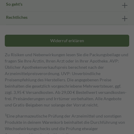
So geht's
Rechtliches
Widerruf erklären
Zu Risiken und Nebenwirkungen lesen Sie die Packungsbeilage und
fragen Sie Ihre Ärztin, Ihren Arzt oder in Ihrer Apotheke. AVP:
Üblicher Apothekenverkaufspreis berechnet nach der
Arzneimittelpreisverordnung. UVP: Unverbindliche
Preisempfehlung des Herstellers. Die angegebenen Preise
beinhalten die gesetzlich vorgeschriebene Mehrwertsteuer, ggf.
zzgl. 3,95 € Versandkosten. Ab 29,00 € Bestell­wert versand­kosten­
frei. Preisänderungen und Irrtümer vorbehalten. Alle Angebote
und Gratis-Beigaben nur solange der Vorrat reicht.
1
Eine pharmazeutische Prüfung der Arzneimittel und sonstigen
Produkte in deinem Warenkorb beinhaltet die Durchführung von
Wechselwirkungschecks und die Prüfung etwaiger