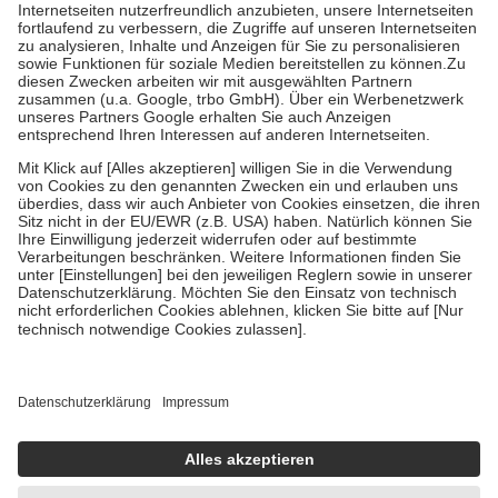
Kosten der Leistung zu entrichten.
Diese Regeln gelten grundsätzlich auch für Online-Apotheken.
Bei Heilmitteln und häuslicher Krankenpflege beträgt die
Zuzahlung zehn Prozent der Kosten sowie zehn Euro je
Verordnung.
Um das Engagement der Versicherten für ihre eigene Gesundheit zu
stärken und die besondere Stellung der Familie zu unterstützen,
fallen
keine Zuzahlungen
an bei:
• Kindern und Jugendlichen bis zum vollendeten 18. Lebensjahr
mit Ausnahme der Fahrkosten
• Untersuchungen zur Vorsorge und Früherkennung, die von der
GKV getragen werden
• empfohlenen Schutzimpfungen
• Harn- und Blutteststreifen
Wir nutzen Trusted Shops als unabhängigen Dienstleister für die
Einholung von Bewertungen. Trusted Shops hat Maßnahmen
getroffen, um sicherzustellen, dass es sich um echte Bewertungen
handelt. Mehr Informationen findest du hier:
https://help.etrusted.com/hc/de/articles/4419944605341
Einige Bilder und Inhalte wurden unter Zuhilfenahme künstlicher