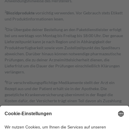
Anwendungshinweise des Herstellers.
2
Biozidprodukte
vorsichtig verwenden. Vor Gebrauch stets Etikett
und Produktinformationen lesen.
3
Die Übergabe deiner Bestellung an den Paketdienstleister erfolgt
bei uns werktags von Montag bis Freitag bis 18:00 Uhr. Der genaue
Lieferzeitpunkt kann je nach Region und in Abhängigkeit der
Produktverfügbarkeit sowie vom Zustellzeitpunkt des Spediteurs
abweichen. Darüber hinaus können notwendige pharmazeutische
Prüfungen, die zu deiner Arzneimittelsicherheit dienen, die
Lieferfrist um die Dauer der Prüfungen einschließlich Klärungen
verlängern.
4
Für verschreibungspflichtige Medikamente stellt der Arzt ein
Rezept aus und der Patient erhält sie in der Apotheke. Die
gesetzliche Krankenversicherung übernimmt in der Regel die
Kosten dafür, der Versicherte trägt einen Teil davon als Zuzahlung
mit.
Grundsätzlich leisten Mitglieder Zuzahlungen in Höhe von zehn
Prozent des Abgabepreises,
mindestens
jedoch
fünf Euro
und
höchstens zehn Euro.
Es sind jedoch nie mehr als die tatsächlichen