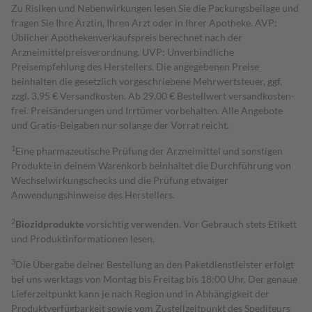
Zu Risiken und Nebenwirkungen lesen Sie die Packungsbeilage und
fragen Sie Ihre Ärztin, Ihren Arzt oder in Ihrer Apotheke. AVP:
Üblicher Apothekenverkaufspreis berechnet nach der
Arzneimittelpreisverordnung. UVP: Unverbindliche
Preisempfehlung des Herstellers. Die angegebenen Preise
beinhalten die gesetzlich vorgeschriebene Mehrwertsteuer, ggf.
zzgl. 3,95 € Versandkosten. Ab 29,00 € Bestell­wert versand­kosten­
frei. Preisänderungen und Irrtümer vorbehalten. Alle Angebote
und Gratis-Beigaben nur solange der Vorrat reicht.
1
Eine pharmazeutische Prüfung der Arzneimittel und sonstigen
Produkte in deinem Warenkorb beinhaltet die Durchführung von
Wechselwirkungschecks und die Prüfung etwaiger
Anwendungshinweise des Herstellers.
2
Biozidprodukte
vorsichtig verwenden. Vor Gebrauch stets Etikett
und Produktinformationen lesen.
3
Die Übergabe deiner Bestellung an den Paketdienstleister erfolgt
bei uns werktags von Montag bis Freitag bis 18:00 Uhr. Der genaue
Lieferzeitpunkt kann je nach Region und in Abhängigkeit der
Produktverfügbarkeit sowie vom Zustellzeitpunkt des Spediteurs