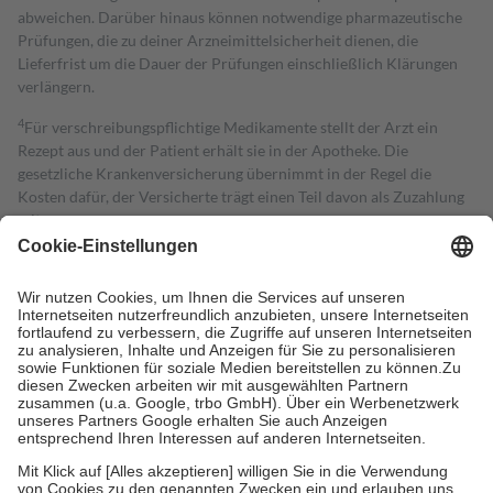
abweichen. Darüber hinaus können notwendige pharmazeutische
Prüfungen, die zu deiner Arzneimittelsicherheit dienen, die
Lieferfrist um die Dauer der Prüfungen einschließlich Klärungen
verlängern.
4
Für verschreibungspflichtige Medikamente stellt der Arzt ein
Rezept aus und der Patient erhält sie in der Apotheke. Die
gesetzliche Krankenversicherung übernimmt in der Regel die
Kosten dafür, der Versicherte trägt einen Teil davon als Zuzahlung
mit.
Grundsätzlich leisten Mitglieder Zuzahlungen in Höhe von zehn
Prozent des Abgabepreises,
mindestens
jedoch
fünf Euro
und
höchstens zehn Euro.
Es sind jedoch nie mehr als die tatsächlichen
Kosten der Leistung zu entrichten.
Diese Regeln gelten grundsätzlich auch für Online-Apotheken.
Bei Heilmitteln und häuslicher Krankenpflege beträgt die
Zuzahlung zehn Prozent der Kosten sowie zehn Euro je
Verordnung.
Um das Engagement der Versicherten für ihre eigene Gesundheit zu
stärken und die besondere Stellung der Familie zu unterstützen,
fallen
keine Zuzahlungen
an bei: