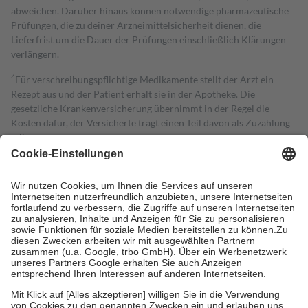
abweichen. Darüber hinaus können notwendige pharmazeutische
Prüfungen, die zu deiner Arzneimittelsicherheit dienen, die
Lieferfrist um die Dauer der Prüfungen einschließlich Klärungen
verlängern.
4
Für verschreibungspflichtige Medikamente stellt der Arzt ein
Rezept aus und der Patient erhält sie in der Apotheke. Die
gesetzliche Krankenversicherung übernimmt in der Regel die
Kosten dafür, der Versicherte trägt einen Teil davon als Zuzahlung
mit.
Grundsätzlich leisten Mitglieder Zuzahlungen in Höhe von zehn
Prozent des Abgabepreises,
mindestens
jedoch
fünf Euro
und
höchstens zehn Euro.
Es sind jedoch nie mehr als die tatsächlichen
Kosten der Leistung zu entrichten.
Diese Regeln gelten grundsätzlich auch für Online-Apotheken.
Bei Heilmitteln und häuslicher Krankenpflege beträgt die
Zuzahlung zehn Prozent der Kosten sowie zehn Euro je
Verordnung.
Um das Engagement der Versicherten für ihre eigene Gesundheit zu
stärken und die besondere Stellung der Familie zu unterstützen,
fallen
keine Zuzahlungen
an bei: