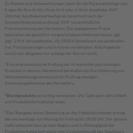
Zu Risiken und Nebenwirkungen lesen Sie die Packungsbeilage und
fragen Sie Ihre Ärztin, Ihren Arzt oder in Ihrer Apotheke. AVP:
Üblicher Apothekenverkaufspreis berechnet nach der
Arzneimittelpreisverordnung. UVP: Unverbindliche
Preisempfehlung des Herstellers. Die angegebenen Preise
beinhalten die gesetzlich vorgeschriebene Mehrwertsteuer, ggf.
zzgl. 3,95 € Versandkosten. Ab 29,00 € Bestell­wert versand­kosten­
frei. Preisänderungen und Irrtümer vorbehalten. Alle Angebote
und Gratis-Beigaben nur solange der Vorrat reicht.
1
Eine pharmazeutische Prüfung der Arzneimittel und sonstigen
Produkte in deinem Warenkorb beinhaltet die Durchführung von
Wechselwirkungschecks und die Prüfung etwaiger
Anwendungshinweise des Herstellers.
2
Biozidprodukte
vorsichtig verwenden. Vor Gebrauch stets Etikett
und Produktinformationen lesen.
3
Die Übergabe deiner Bestellung an den Paketdienstleister erfolgt
bei uns werktags von Montag bis Freitag bis 18:00 Uhr. Der genaue
Lieferzeitpunkt kann je nach Region und in Abhängigkeit der
Produktverfügbarkeit sowie vom Zustellzeitpunkt des Spediteurs