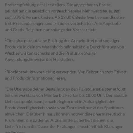
Preisempfehlung des Herstellers. Die angegebenen Preise
beinhalten die gesetzlich vorgeschriebene Mehrwertsteuer, ggf.
zzgl. 3,95 € Versandkosten. Ab 29,00 € Bestell­wert versand­kosten­
frei. Preisänderungen und Irrtümer vorbehalten. Alle Angebote
und Gratis-Beigaben nur solange der Vorrat reicht.
1
Eine pharmazeutische Prüfung der Arzneimittel und sonstigen
Produkte in deinem Warenkorb beinhaltet die Durchführung von
Wechselwirkungschecks und die Prüfung etwaiger
Anwendungshinweise des Herstellers.
2
Biozidprodukte
vorsichtig verwenden. Vor Gebrauch stets Etikett
und Produktinformationen lesen.
3
Die Übergabe deiner Bestellung an den Paketdienstleister erfolgt
bei uns werktags von Montag bis Freitag bis 18:00 Uhr. Der genaue
Lieferzeitpunkt kann je nach Region und in Abhängigkeit der
Produktverfügbarkeit sowie vom Zustellzeitpunkt des Spediteurs
abweichen. Darüber hinaus können notwendige pharmazeutische
Prüfungen, die zu deiner Arzneimittelsicherheit dienen, die
Lieferfrist um die Dauer der Prüfungen einschließlich Klärungen
verlängern.