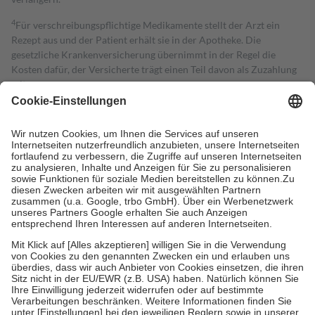
4
Für verschreibungspflichtige Medikamente stellt der Arzt ein
Rezept aus und der Patient erhält sie in der Apotheke. Die
gesetzliche Krankenversicherung übernimmt in der Regel die
Kosten dafür, der Versicherte trägt einen Teil davon als Zuzahlung
mit.
Grundsätzlich leisten Mitglieder Zuzahlungen in Höhe von zehn
Prozent des Abgabepreises,
mindestens
jedoch
fünf Euro
und
höchstens zehn Euro.
Es sind jedoch nie mehr als die tatsächlichen
Kosten der Leistung zu entrichten.
Diese Regeln gelten grundsätzlich auch für Online-Apotheken.
Bei Heilmitteln und häuslicher Krankenpflege beträgt die
Zuzahlung zehn Prozent der Kosten sowie zehn Euro je
Verordnung.
Um das Engagement der Versicherten für ihre eigene Gesundheit zu
stärken und die besondere Stellung der Familie zu unterstützen,
fallen
keine Zuzahlungen
an bei:
• Kindern und Jugendlichen bis zum vollendeten 18. Lebensjahr
mit Ausnahme der Fahrkosten
• Untersuchungen zur Vorsorge und Früherkennung, die von der
GKV getragen werden