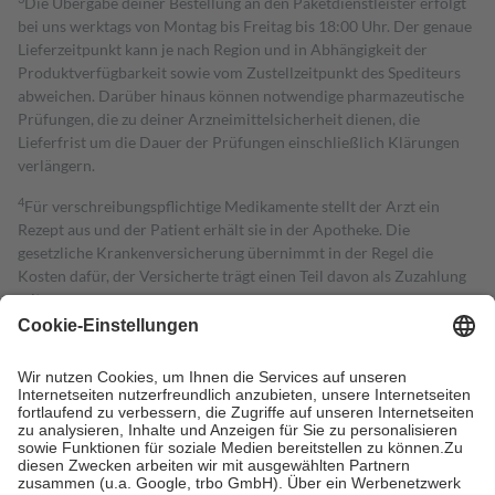
Die Übergabe deiner Bestellung an den Paketdienstleister erfolgt
bei uns werktags von Montag bis Freitag bis 18:00 Uhr. Der genaue
Lieferzeitpunkt kann je nach Region und in Abhängigkeit der
Produktverfügbarkeit sowie vom Zustellzeitpunkt des Spediteurs
abweichen. Darüber hinaus können notwendige pharmazeutische
Prüfungen, die zu deiner Arzneimittelsicherheit dienen, die
Lieferfrist um die Dauer der Prüfungen einschließlich Klärungen
verlängern.
4
Für verschreibungspflichtige Medikamente stellt der Arzt ein
Rezept aus und der Patient erhält sie in der Apotheke. Die
gesetzliche Krankenversicherung übernimmt in der Regel die
Kosten dafür, der Versicherte trägt einen Teil davon als Zuzahlung
mit.
Grundsätzlich leisten Mitglieder Zuzahlungen in Höhe von zehn
Prozent des Abgabepreises,
mindestens
jedoch
fünf Euro
und
höchstens zehn Euro.
Es sind jedoch nie mehr als die tatsächlichen
Kosten der Leistung zu entrichten.
Diese Regeln gelten grundsätzlich auch für Online-Apotheken.
Bei Heilmitteln und häuslicher Krankenpflege beträgt die
Zuzahlung zehn Prozent der Kosten sowie zehn Euro je
Verordnung.