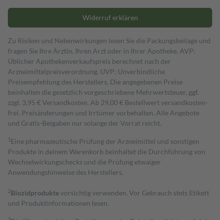
Widerruf erklären
Zu Risiken und Nebenwirkungen lesen Sie die Packungsbeilage und
fragen Sie Ihre Ärztin, Ihren Arzt oder in Ihrer Apotheke. AVP:
Üblicher Apothekenverkaufspreis berechnet nach der
Arzneimittelpreisverordnung. UVP: Unverbindliche
Preisempfehlung des Herstellers. Die angegebenen Preise
beinhalten die gesetzlich vorgeschriebene Mehrwertsteuer, ggf.
zzgl. 3,95 € Versandkosten. Ab 29,00 € Bestell­wert versand­kosten­
frei. Preisänderungen und Irrtümer vorbehalten. Alle Angebote
und Gratis-Beigaben nur solange der Vorrat reicht.
1
Eine pharmazeutische Prüfung der Arzneimittel und sonstigen
Produkte in deinem Warenkorb beinhaltet die Durchführung von
Wechselwirkungschecks und die Prüfung etwaiger
Anwendungshinweise des Herstellers.
2
Biozidprodukte
vorsichtig verwenden. Vor Gebrauch stets Etikett
und Produktinformationen lesen.
3