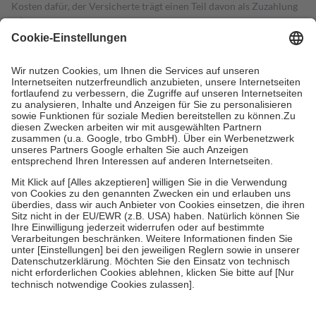
Kosten dafür, der Versicherte trägt einen Teil davon als Zuzahlung
mit.
Grundsätzlich leisten Mitglieder Zuzahlungen in Höhe von zehn
Prozent des Abgabepreises,
mindestens
jedoch
fünf Euro
und
höchstens zehn Euro.
Es sind jedoch nie mehr als die tatsächlichen
Kosten der Leistung zu entrichten.
Diese Regeln gelten grundsätzlich auch für Online-Apotheken.
Bei Heilmitteln und häuslicher Krankenpflege beträgt die
Zuzahlung zehn Prozent der Kosten sowie zehn Euro je
Verordnung.
Um das Engagement der Versicherten für ihre eigene Gesundheit zu
stärken und die besondere Stellung der Familie zu unterstützen,
fallen
keine Zuzahlungen
an bei:
• Kindern und Jugendlichen bis zum vollendeten 18. Lebensjahr
mit Ausnahme der Fahrkosten
• Untersuchungen zur Vorsorge und Früherkennung, die von der
GKV getragen werden
• empfohlenen Schutzimpfungen
• Harn- und Blutteststreifen
Wir nutzen Trusted Shops als unabhängigen Dienstleister für die
Einholung von Bewertungen. Trusted Shops hat Maßnahmen