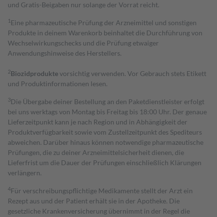
und Gratis-Beigaben nur solange der Vorrat reicht.
1
Eine pharmazeutische Prüfung der Arzneimittel und sonstigen
Produkte in deinem Warenkorb beinhaltet die Durchführung von
Wechselwirkungschecks und die Prüfung etwaiger
Anwendungshinweise des Herstellers.
2
Biozidprodukte
vorsichtig verwenden. Vor Gebrauch stets Etikett
und Produktinformationen lesen.
3
Die Übergabe deiner Bestellung an den Paketdienstleister erfolgt
bei uns werktags von Montag bis Freitag bis 18:00 Uhr. Der genaue
Lieferzeitpunkt kann je nach Region und in Abhängigkeit der
Produktverfügbarkeit sowie vom Zustellzeitpunkt des Spediteurs
abweichen. Darüber hinaus können notwendige pharmazeutische
Prüfungen, die zu deiner Arzneimittelsicherheit dienen, die
Lieferfrist um die Dauer der Prüfungen einschließlich Klärungen
verlängern.
4
Für verschreibungspflichtige Medikamente stellt der Arzt ein
Rezept aus und der Patient erhält sie in der Apotheke. Die
gesetzliche Krankenversicherung übernimmt in der Regel die